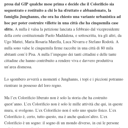
presa dal GIP qualche mese prima e decide che il Colorificio sia
sequestrato e restituito a chi lo ha sfruttato e abbandonato, la
famiglia Junghanns, che ora ha chiesto una variante urbanistica ad
hoc per poter costruire villette in una città che ha cinquemila case
sfitte.
A nulla è valsa la petizione lanciata a febbraio dal vicepresidente
della corte costituzionale Paolo Maddalena, e sottoscritta, tra gli altri, da
Ugo Mattei, Maria Rosaria Marella, Luca Nivarra e Stefano Rodotà. A
nulla sono valse le cinquemila firme raccolte in una città di 80 mila
abitanti com’è Pisa. A nulla l’impegno dei tanti cittadini e delle tante
cittadine che hanno contribuito a rendere viva e davvero produttiva
un’area dismessa.
Lo sgombero avverrà a momenti e Junghanns, i topi e i piccioni potranno
rientrare in possesso del loro regno.
Ma l’ex Colorificio liberato non è solo la storia che ha costruito
quest’anno. L’ex Colorificio non è solo le mille attività che qui, in queste
mura, si svolgono. L’ex Colorificio non è solo uno spazio fisico. L’ex
Colorificio è, certo, tutto questo, ma è anche qualcos’altro. L’ex
Colorificio è un sogno: il sogno di un mondo diverso, in cui le persone