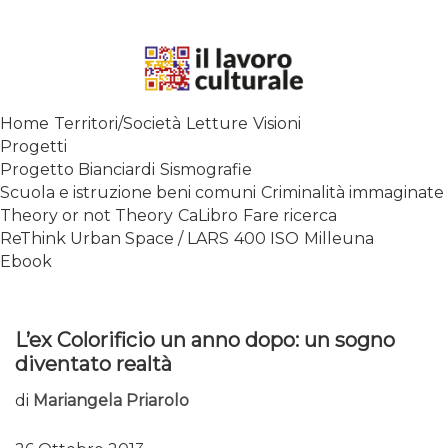
Skip
to
content
SPALANCARE LE FINESTRE DEI
Home
Territori/Società
Letture
Visioni
SAPERI, AFFACCIARSI SUL
Progetti
CONTEMPORANEO
Progetto Bianciardi
Sismografie
Scuola e istruzione beni comuni
Criminalità immaginate
Theory or not Theory
CaLibro
Fare ricerca
ReThink Urban Space / LARS
400 ISO
Milleuna
Ebook
L’ex Colorificio un anno dopo: un sogno
diventato realtà
di
Mariangela Priarolo