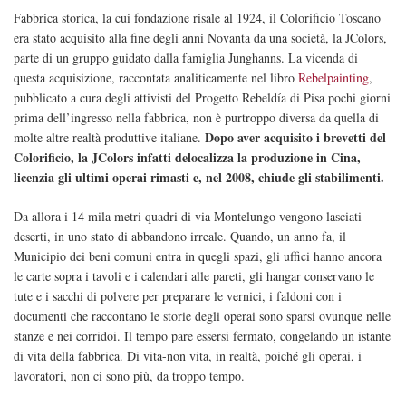
Fabbrica storica, la cui fondazione risale al 1924, il Colorificio Toscano
era stato acquisito alla fine degli anni Novanta da una società, la JColors,
parte di un gruppo guidato dalla famiglia Junghanns. La vicenda di
questa acquisizione, raccontata analiticamente nel libro
Rebelpainting
,
pubblicato a cura degli attivisti del Progetto Rebeldía di Pisa pochi giorni
prima dell’ingresso nella fabbrica, non è purtroppo diversa da quella di
Dopo aver acquisito i brevetti del
molte altre realtà produttive italiane.
Colorificio, la JColors infatti delocalizza la produzione in Cina,
licenzia gli ultimi operai rimasti e, nel 2008, chiude gli stabilimenti.
Da allora i 14 mila metri quadri di via Montelungo vengono lasciati
deserti, in uno stato di abbandono irreale. Quando, un anno fa, il
Municipio dei beni comuni entra in quegli spazi, gli uffici hanno ancora
le carte sopra i tavoli e i calendari alle pareti, gli hangar conservano le
tute e i sacchi di polvere per preparare le vernici, i faldoni con i
documenti che raccontano le storie degli operai sono sparsi ovunque nelle
stanze e nei corridoi. Il tempo pare essersi fermato, congelando un istante
di vita della fabbrica. Di vita-non vita, in realtà, poiché gli operai, i
lavoratori, non ci sono più, da troppo tempo.