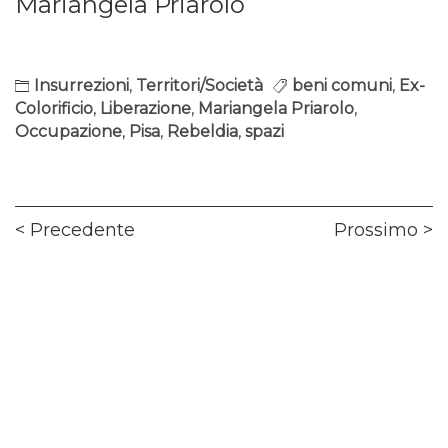
Mariangela Priarolo
Insurrezioni
,
Territori/Società
beni comuni
,
Ex-
Colorificio
,
Liberazione
,
Mariangela Priarolo
,
Occupazione
,
Pisa
,
Rebeldia
,
spazi
Navigazione
Previous
Ne
Precedente
Prossimo
articoli
post:
pos