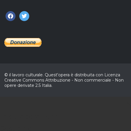
facebook
twitter
© il lavoro culturale. Quest'opera è distribuita con Licenza
Creative Commons Attribuzione - Non commerciale - Non
opere derivate 2.5 Italia.
C
In collaborazione
Sostienici