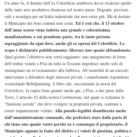
Un anno fa, il destino dell’ex Colorificio sembrava dover ricalcare quello
delle tante aree produttive dismesse nel nostro paese. Degrado, piccioni,
ratti e nostalgia per un’Italia industriale che non esiste più. Ma al destino
Ed è così che, il 13 ottobre
il Municipio dei beni comuni non crede.
dell’anno scorso viene indetta una grande e coloratissima
manifestazione a cui prendono parte, tra le tante persone
sopraggiunte da ogni dove, anche gli ex operai del Colorificio. Lo
scopo è dichiarato pubblicamente: liberare uno spazio abbandonato.
Quel giorno l’obiettivo non verrà raggiunto: uno spiegamento di forze
dell’ordine venute a Pisa da tutta la Toscana impedisce anche solo di
immaginare un avvicinamento alla fabbrica. All’assurdità di un esercito
intervenuto a difendere degli interessi privati, i manifestanti rispondono
sventolando Rebelpainting, il libro che, raccontando la storia del
Colorificio, fa capire bene quanto anche qui, a Pisa, a due passi dalla
Torre, l’articolo 42 della nostra Costituzione, nel quale si richiama la
“funzione sociale” che deve svolgere la proprietà privata, continui a
Alla pseudo-legalità sbandierata anche
essere impunemente violato.
dall’amministrazione comunale, che preferisce stare dalla parte di
chi tiene uno spazio vuoto perché ne è comunque il proprietario, il
Municipio oppone la fonte del diritto e i valori di giustizia, politica e