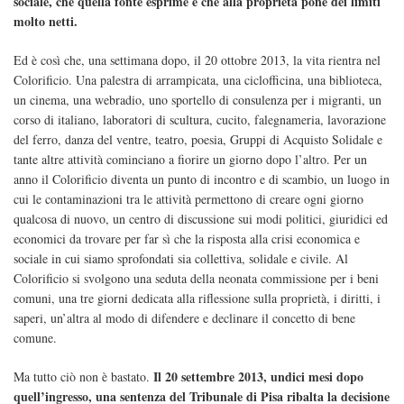
sociale, che quella fonte esprime e che alla proprietà pone dei limiti
molto netti.
Ed è così che, una settimana dopo, il 20 ottobre 2013, la vita rientra nel
Colorificio. Una palestra di arrampicata, una ciclofficina, una biblioteca,
un cinema, una webradio, uno sportello di consulenza per i migranti, un
corso di italiano, laboratori di scultura, cucito, falegnameria, lavorazione
del ferro, danza del ventre, teatro, poesia, Gruppi di Acquisto Solidale e
tante altre attività cominciano a fiorire un giorno dopo l’altro. Per un
anno il Colorificio diventa un punto di incontro e di scambio, un luogo in
cui le contaminazioni tra le attività permettono di creare ogni giorno
qualcosa di nuovo, un centro di discussione sui modi politici, giuridici ed
economici da trovare per far sì che la risposta alla crisi economica e
sociale in cui siamo sprofondati sia collettiva, solidale e civile. Al
Colorificio si svolgono una seduta della neonata commissione per i beni
comuni, una tre giorni dedicata alla riflessione sulla proprietà, i diritti, i
saperi, un’altra al modo di difendere e declinare il concetto di bene
comune.
Il 20 settembre 2013, undici mesi dopo
Ma tutto ciò non è bastato.
quell’ingresso, una sentenza del Tribunale di Pisa ribalta la decisione