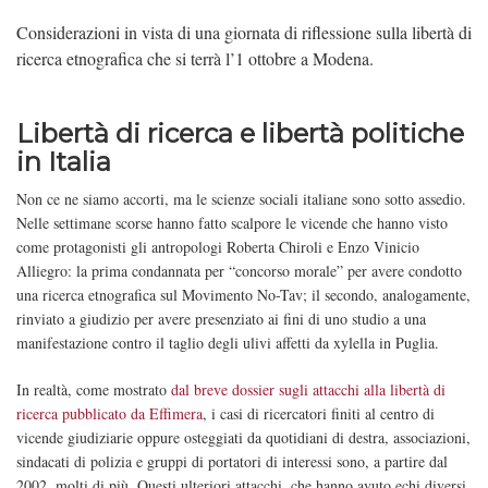
Considerazioni in vista di una giornata di riflessione sulla libertà di
ricerca etnografica che si terrà l’1 ottobre a Modena.
Libertà di ricerca e libertà politiche
in Italia
Non ce ne siamo accorti, ma le scienze sociali italiane sono sotto assedio.
Nelle settimane scorse hanno fatto scalpore le vicende che hanno visto
come protagonisti gli antropologi Roberta Chiroli e Enzo Vinicio
Alliegro: la prima condannata per “concorso morale” per avere condotto
una ricerca etnografica sul Movimento No-Tav; il secondo, analogamente,
rinviato a giudizio per avere presenziato ai fini di uno studio a una
manifestazione contro il taglio degli ulivi affetti da xylella in Puglia.
In realtà, come mostrato
dal breve dossier sugli attacchi alla libertà di
ricerca pubblicato da Effimera
, i casi di ricercatori finiti al centro di
vicende giudiziarie oppure osteggiati da quotidiani di destra, associazioni,
sindacati di polizia e gruppi di portatori di interessi sono, a partire dal
2002, molti di più. Questi ulteriori attacchi, che hanno avuto echi diversi