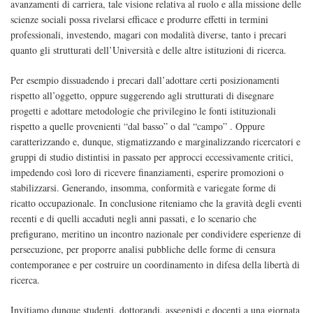
avanzamenti di carriera, tale visione relativa al ruolo e alla missione delle
scienze sociali possa rivelarsi efficace e produrre effetti in termini
professionali, investendo, magari con modalità diverse, tanto i precari
quanto gli strutturati dell’Università e delle altre istituzioni di ricerca.
Per esempio dissuadendo i precari dall’adottare certi posizionamenti
rispetto all’oggetto, oppure suggerendo agli strutturati di disegnare
progetti e adottare metodologie che privilegino le fonti istituzionali
rispetto a quelle provenienti “dal basso” o dal “campo” . Oppure
caratterizzando e, dunque, stigmatizzando e marginalizzando ricercatori e
gruppi di studio distintisi in passato per approcci eccessivamente critici,
impedendo così loro di ricevere finanziamenti, esperire promozioni o
stabilizzarsi. Generando, insomma, conformità e variegate forme di
ricatto occupazionale. In conclusione riteniamo che la gravità degli eventi
recenti e di quelli accaduti negli anni passati, e lo scenario che
prefigurano, meritino un incontro nazionale per condividere esperienze di
persecuzione, per proporre analisi pubbliche delle forme di censura
contemporanee e per costruire un coordinamento in difesa della libertà di
ricerca.
Invitiamo dunque studenti, dottorandi, assegnisti e docenti a una giornata