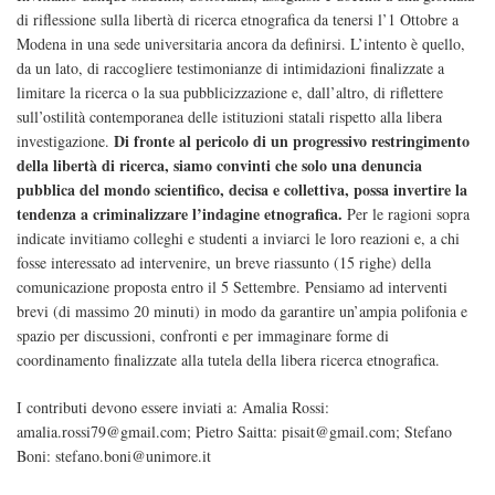
di riflessione sulla libertà di ricerca etnografica da tenersi l’1 Ottobre a
Modena in una sede universitaria ancora da definirsi. L’intento è quello,
da un lato, di raccogliere testimonianze di intimidazioni finalizzate a
limitare la ricerca o la sua pubblicizzazione e, dall’altro, di riflettere
sull’ostilità contemporanea delle istituzioni statali rispetto alla libera
Di fronte al pericolo di un progressivo restringimento
investigazione.
della libertà di ricerca, siamo convinti che solo una denuncia
pubblica del mondo scientifico, decisa e collettiva, possa invertire la
tendenza a criminalizzare l’indagine etnografica.
Per le ragioni sopra
indicate invitiamo colleghi e studenti a inviarci le loro reazioni e, a chi
fosse interessato ad intervenire, un breve riassunto (15 righe) della
comunicazione proposta entro il 5 Settembre. Pensiamo ad interventi
brevi (di massimo 20 minuti) in modo da garantire un’ampia polifonia e
spazio per discussioni, confronti e per immaginare forme di
coordinamento finalizzate alla tutela della libera ricerca etnografica.
I contributi devono essere inviati a: Amalia Rossi:
amalia.rossi79@gmail.com; Pietro Saitta: pisait@gmail.com; Stefano
Boni: stefano.boni@unimore.it