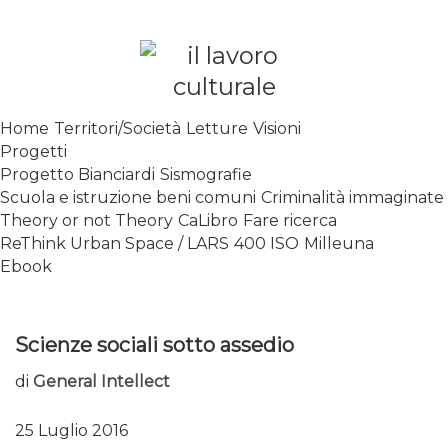
Skip
to
content
SPALANCARE LE FINESTRE DEI
Home
Territori/Società
Letture
Visioni
SAPERI, AFFACCIARSI SUL
Progetti
CONTEMPORANEO
Progetto Bianciardi
Sismografie
Scuola e istruzione beni comuni
Criminalità immaginate
Theory or not Theory
CaLibro
Fare ricerca
ReThink Urban Space / LARS
400 ISO
Milleuna
Ebook
Scienze sociali sotto assedio
di
General Intellect
25 Luglio 2016