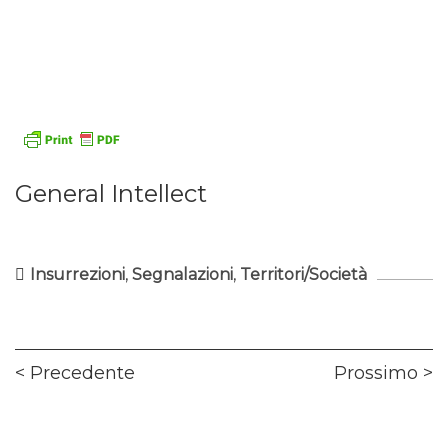
General Intellect
Insurrezioni
,
Segnalazioni
,
Territori/Società
Navigazione
Previous
Ne
Precedente
Prossimo
articoli
post:
pos