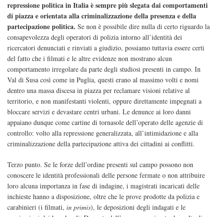
repressione politica in Italia è sempre più slegata dai comportamenti
di piazza e orientata alla criminalizzazione della presenza e della
partecipazione politica.
Se non è possibile dire nulla di certo riguardo la
consapevolezza degli operatori di polizia intorno all’identità dei
ricercatori denunciati e rinviati a giudizio, possiamo tuttavia essere certi
del fatto che i filmati e le altre evidenze non mostrano alcun
comportamento irregolare da parte degli studiosi presenti in campo. In
Val di Susa così come in Puglia, questi erano al massimo volti e nomi
dentro una massa discesa in piazza per reclamare visioni relative al
territorio, e non manifestanti violenti, oppure direttamente impegnati a
bloccare servizi e devastare centri urbani. Le denunce ai loro danni
appaiano dunque come cartine di tornasole dell’operato delle agenzie di
controllo: volto alla repressione generalizzata, all’intimidazione e alla
criminalizzazione della partecipazione attiva dei cittadini ai conflitti.
Terzo punto. Se le forze dell’ordine presenti sul campo possono non
conoscere le identità professionali delle persone fermate o non attribuire
loro alcuna importanza in fase di indagine, i magistrati incaricati delle
inchieste hanno a disposizione, oltre che le prove prodotte da polizia e
carabinieri (i filmati,
in primis
), le deposizioni degli indagati e le