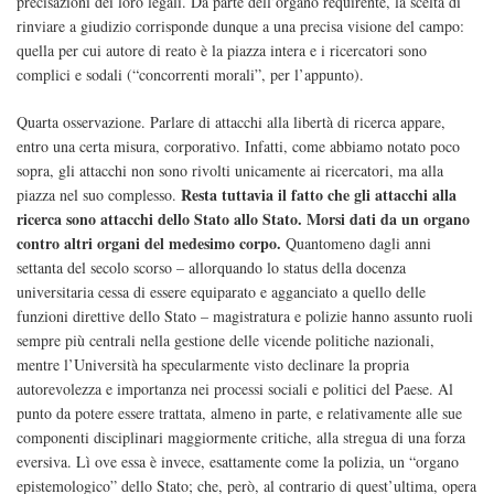
precisazioni dei loro legali. Da parte dell’organo requirente, la scelta di
rinviare a giudizio corrisponde dunque a una precisa visione del campo:
quella per cui autore di reato è la piazza intera e i ricercatori sono
complici e sodali (“concorrenti morali”, per l’appunto).
Quarta osservazione. Parlare di attacchi alla libertà di ricerca appare,
entro una certa misura, corporativo. Infatti, come abbiamo notato poco
sopra, gli attacchi non sono rivolti unicamente ai ricercatori, ma alla
Resta tuttavia il fatto che gli attacchi alla
piazza nel suo complesso.
ricerca sono attacchi dello Stato allo Stato. Morsi dati da un organo
contro altri organi del medesimo corpo.
Quantomeno dagli anni
settanta del secolo scorso – allorquando lo status della docenza
universitaria cessa di essere equiparato e agganciato a quello delle
funzioni direttive dello Stato – magistratura e polizie hanno assunto ruoli
sempre più centrali nella gestione delle vicende politiche nazionali,
mentre l’Università ha specularmente visto declinare la propria
autorevolezza e importanza nei processi sociali e politici del Paese. Al
punto da potere essere trattata, almeno in parte, e relativamente alle sue
componenti disciplinari maggiormente critiche, alla stregua di una forza
eversiva. Lì ove essa è invece, esattamente come la polizia, un “organo
epistemologico” dello Stato; che, però, al contrario di quest’ultima, opera