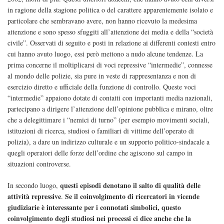
in ragione della stagione politica o del carattere apparentemente isolato e
particolare che sembravano avere, non hanno ricevuto la medesima
attenzione e sono spesso sfuggiti all’attenzione dei media e della “società
civile”. Osservati di seguito e posti in relazione ai differenti contesti entro
cui hanno avuto luogo, essi però mettono a nudo alcune tendenze. La
prima concerne il moltiplicarsi di voci repressive “intermedie”, connesse
al mondo delle polizie, sia pure in veste di rappresentanza e non di
esercizio diretto e ufficiale della funzione di controllo. Queste voci
“intermedie” appaiono dotate di contatti con importanti media nazionali,
partecipano a dirigere l’attenzione dell’opinione pubblica e mirano, oltre
che a delegittimare i “nemici di turno” (per esempio movimenti sociali,
istituzioni di ricerca, studiosi o familiari di vittime dell’operato di
polizia), a dare un indirizzo culturale e un supporto politico-sindacale a
quegli operatori delle forze dell’ordine che agiscono sul campo in
situazioni controverse.
questi episodi denotano il salto di qualità delle
In secondo luogo,
attività repressive
Se il coinvolgimento di ricercatori in vicende
.
giudiziarie è interessante per i connotati simbolici, questo
coinvolgimento degli studiosi nei processi ci dice anche che la