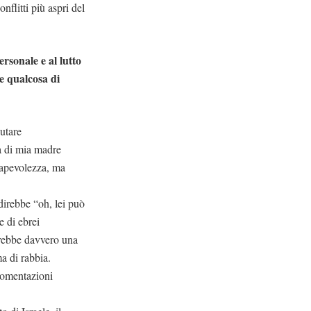
nflitti più aspri del
ersonale e al lutto
re qualcosa di
utare
a di mia madre
sapevolezza, ma
direbbe “oh, lei può
e di ebrei
rirebbe davvero una
a di rabbia.
gomentazioni