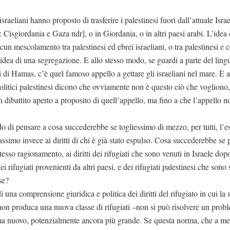
sraeliani hanno proposto di trasferire i palestinesi fuori dall’attuale Israel
: Cisgiordania e Gaza ndr], o in Giordania, o in altri paesi arabi. L’idea
cun mescolamento tra palestinesi ed ebrei israeliani, o tra palestinesi e
idea di una segregazione. E allo stesso modo, se guardi a parte del ling
 di Hamas, c’è quel famoso appello a gettare gli israeliani nel mare. È 
olitici palestinesi dicono che ovviamente non è questo ciò che vogliono,
 dibattito aperto a proposito di quell’appello, ma fino a che l’appello n
.
 di pensare a cosa succederebbe se togliessimo di mezzo, per tutti, l’e
assimo invece ai diritti di chi è già stato espulso. Cosa succederebbe se
tesso ragionamento, ai diritti dei rifugiati che sono venuti in Israele do
 rifugiati provenienti da altri paesi, e dei rifugiati palestinesi che sono 
se?
una comprensione giuridica e politica dei diritti del rifugiato in cui la
 non produca una nuova classe di rifugiati –non si può risolvere un probl
a nuovo, potenzialmente ancora più grande. Se questa norma, che a m