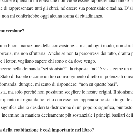
izione è quella di un’ebrea che non vuole essere rappresentata dallo Stato
e di rappresentare tutti gli ebrei, né essere sua potenziale cittadina. D’
e non mi conferirebbe oggi alcuna forma di cittadinanza.
conversione?
o una buona narrazione della conversione… ma, ad ogni modo, non sfrutt
rerla, ma non sfruttarla. Anche se non la percorressi del tutto, d’altra 
 i lettori vogliano sapere chi sono e da dove vengo.
ncorre nella domanda “sei sionista?”, la risposta “no” è vista come un m
 Stato di Israele o come un tuo coinvolgimento diretto in potenziali o reali
a domanda, dunque, mi sento di rispondere: “non su queste basi”.
ta, ma solo perché non possiamo scegliere le nostre origini. Il sionismo 
r quanto mi riguarda ho rotto con esso non appena sono stata in grado
significa che io desideri la distruzione di un popolo: significa, piuttost
re incarnino in maniera decisamente più sostanziale i principi basilari de
 della coabitazione è così importante nel libro?