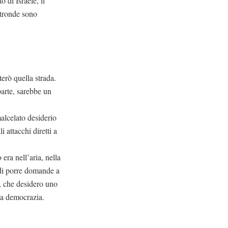
 di Israele, il
altronde sono
erò quella strada.
parte, sarebbe un
alcelato desiderio
 attacchi diretti a
era nell’aria, nella
 di porre domande a
o, che desidero uno
lla democrazia.