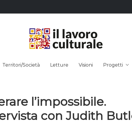
L LAVO
STRE DEI SAPERI, AFFACCIARSI 
Territori/Società
Letture
Visioni
Progetti
ULTUR
rare l’impossibile.
ervista con Judith Butl