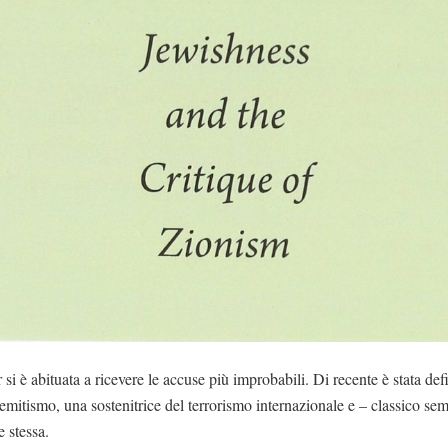
si è abituata a ricevere le accuse più improbabili. Di recente è stata defi
semitismo, una sostenitrice del terrorismo internazionale e – classico sem
e stessa.