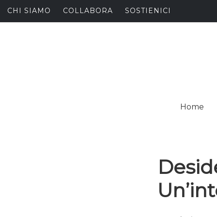
Skip
CHI SIAMO
COLLABORA
SOSTIENICI
to
content
I
SPALANCARE LE FINE
Home
C
Deside
Un’int