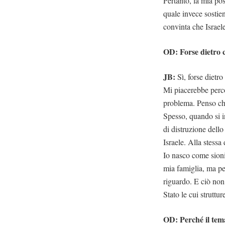
Pertanto, la mia pos
quale invece sostien
convinta che Israel
OD: Forse dietro 
JB:
Sì, forse dietr
Mi piacerebbe percor
problema. Penso che
Spesso, quando si i
di distruzione dello
Israele. Alla stess
Io nasco come sionis
mia famiglia, ma pe
riguardo. E ciò non 
Stato le cui struttu
OD: Perché il tema