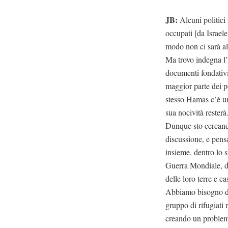
JB:
Alcuni politici i
occupati [da Israele
modo non ci sarà al
Ma trovo indegna l’
documenti fondativi
maggior parte dei p
stesso Hamas c’è un
sua nocività resterà
Dunque sto cercando
discussione, e pens
insieme, dentro lo s
Guerra Mondiale, dei
delle loro terre e ca
Abbiamo bisogno di 
gruppo di rifugiati
creando un problem