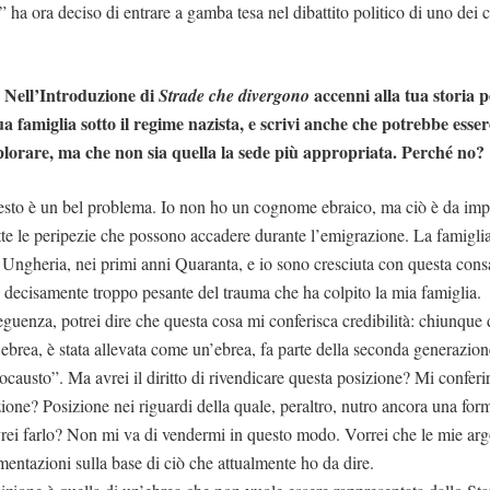
e” ha ora deciso di entrare a gamba tesa nel dibattito politico di uno dei co
Nell’Introduzione di
accenni alla tua storia p
Strade che divergono
ua famiglia sotto il regime nazista, e scrivi anche che potrebbe esse
plorare, ma che non sia quella la sede più appropriata. Perché no?
to è un bel problema. Io non ho un cognome ebraico, ma ciò è da imp
tte le peripezie che possono accadere durante l’emigrazione. La famigli
 Ungheria, nei primi anni Quaranta, e io sono cresciuta con questa con
decisamente troppo pesante del trauma che ha colpito la mia famiglia.
eguenza, potrei dire che questa cosa mi conferisca credibilità: chiunque 
’ebrea, è stata allevata come un’ebrea, fa parte della seconda generazion
locausto”. Ma avrei il diritto di rivendicare questa posizione? Mi confe
ione? Posizione nei riguardi della quale, peraltro, nutro ancora una form
ei farlo? Non mi va di vendermi in questo modo. Vorrei che le mie ar
entazioni sulla base di ciò che attualmente ho da dire.