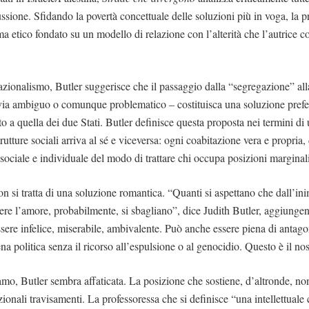
ssione. Sfidando la povertà concettuale delle soluzioni più in voga, la p
ma etico fondato su un modello di relazione con l’alterità che l’autrice c
nazionalismo, Butler suggerisce che il passaggio dalla “segregazione” al
via ambiguo o comunque problematico – costituisca una soluzione prefer
etto a quella dei due Stati. Butler definisce questa proposta nei termini d
trutture sociali arriva al sé e viceversa: ogni coabitazione vera e propria,
sociale e individuale del modo di trattare chi occupa posizioni marginal
on si tratta di una soluzione romantica. “Quanti si aspettano che dall’in
ere l’amore, probabilmente, si sbagliano”, dice Judith Butler, aggiungen
sere infelice, miserabile, ambivalente. Può anche essere piena di anta
na politica senza il ricorso all’espulsione o al genocidio. Questo è il no
mo, Butler sembra affaticata. La posizione che sostiene, d’altronde, no
nzionali travisamenti. La professoressa che si definisce “una intellettuale 