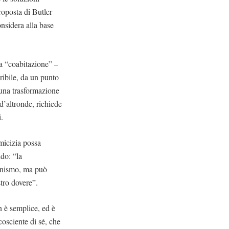
roposta di Butler
onsidera alla base
la “coabitazione” –
ibile, da un punto
i una trasformazione
 d’altronde, richiede
i.
imicizia possa
do: “la
gonismo, ma può
stro dovere”.
n è semplice, ed è
cosciente di sé, che