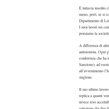
È tuttavia insolito 
meno, però, se si co
Dipartimento di Let
I suoi lavori sui co
pensiamo la società
A differenza di altr
antisionista. Ogni g
conferenza che ha 
Sanzione), ad esempi
all’avvenimento l’ha
stagione.
Il suo ultimo lavoro
replica a quanti vor
invece reso accettab
soluzione dei due St