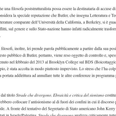
che una filosofa poststrutturalista possa essere la destinataria di accuse d
nsidera la speciale reputazione che Butler, che insegna Letteratura e Teor
terature comparate dell’Università della California, a Berkeley, si è gua
nflitti, sul genere e sullo Stato-nazione hanno infatti radicalmente trasfo
.
i filosofi, inoltre, lei prende parola pubblicamente a partire dalla sua po
esto pubblico di Butler, pertanto, viene reso oggetto di controllo e, spes
tenuto nel febbraio del 2013 al Brooklyn College sul BDS (Boicottaggio
o, è stata accolta in modo piuttosto imprevisto. Lo stress che l’ha colpi
 portata addirittura ad annullare tutte le altre conferenze in programma p
 dal titolo
Strade che divergono. Ebraicità e critica del sionismo
costitu
rebbero collocare l’antisionismo al di fuori dei confini in cui il discorso
ile. A fronte del tentativo del Segretario di Stato americano John Kerry d
ati in Israele/Palestina,
Strade che divergono
analizza criticamente tutte