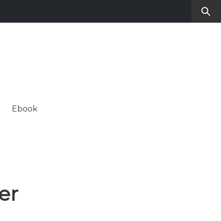
RO
SUL CONTEMPORANEO
Ebook
ALE
er