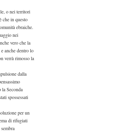
e, o nei territori
 è che in questo
 comunità ebraiche.
uaggio nei
anche vero che la
 e anche dentro lo
on verrà rimosso la
spulsione dalla
 pensassimo
po la Seconda
stati spossessati
 soluzione per un
ema di rifugiati
e sembra