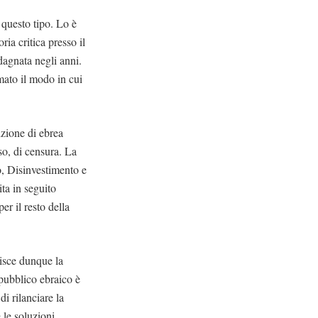
i questo tipo. Lo è
ia critica presso il
dagnata negli anni.
rmato il modo in cui
sizione di ebrea
so, di censura. La
, Disinvestimento e
ta in seguito
er il resto della
isce dunque la
 pubblico ebraico è
i rilanciare la
 le soluzioni