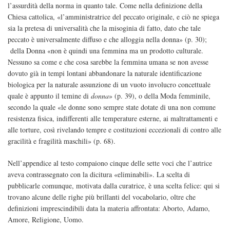
l’assurdità della norma in quanto tale. Come nella definizione della
Chiesa cattolica, «l’amministratrice del peccato originale, e ciò ne spiega
sia la pretesa di universalità che la misoginia di fatto, dato che tale
peccato è universalmente diffuso e che alloggia nella donna» (p. 30);
della Donna «non è quindi una femmina ma un prodotto culturale.
Nessuno sa come e che cosa sarebbe la femmina umana se non avesse
dovuto già in tempi lontani abbandonare la naturale identificazione
biologica per la naturale assunzione di un vuoto involucro concettuale
quale è appunto il temine di
donna
» (p. 39), o della Moda femminile,
secondo la quale «le donne sono sempre state dotate di una non comune
resistenza fisica, indifferenti alle temperature esterne, ai maltrattamenti e
alle torture, così rivelando tempre e costituzioni eccezionali di contro alle
gracilità e fragilità maschili» (p. 68).
Nell’appendice al testo compaiono cinque delle sette voci che l’autrice
aveva contrassegnato con la dicitura «eliminabili». La scelta di
pubblicarle comunque, motivata dalla curatrice, è una scelta felice: qui si
trovano alcune delle righe più brillanti del vocabolario, oltre che
definizioni imprescindibili data la materia affrontata: Aborto, Adamo,
Amore, Religione, Uomo.