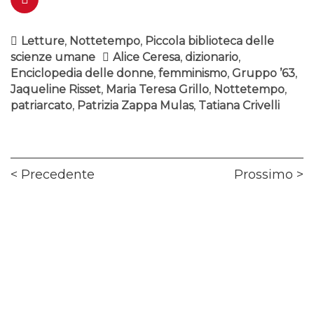
Letture
,
Nottetempo
,
Piccola biblioteca delle
scienze umane
Alice Ceresa
,
dizionario
,
Enciclopedia delle donne
,
femminismo
,
Gruppo ’63
,
Jaqueline Risset
,
Maria Teresa Grillo
,
Nottetempo
,
patriarcato
,
Patrizia Zappa Mulas
,
Tatiana Crivelli
Navigazione
Previous
Ne
Precedente
Prossimo
articoli
post:
pos