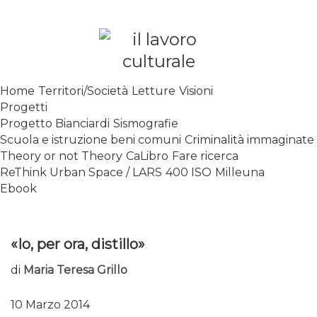
Skip
to
content
SPALANCARE LE FINESTRE DEI
Home
Territori/Società
Letture
Visioni
SAPERI, AFFACCIARSI SUL
Progetti
CONTEMPORANEO
Progetto Bianciardi
Sismografie
Scuola e istruzione beni comuni
Criminalità immaginate
Theory or not Theory
CaLibro
Fare ricerca
ReThink Urban Space / LARS
400 ISO
Milleuna
Ebook
«Io, per ora, distillo»
di
Maria Teresa Grillo
10 Marzo 2014