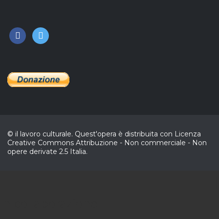
facebook
twitter
© il lavoro culturale. Quest'opera è distribuita con Licenza
Creative Commons Attribuzione - Non commerciale - Non
opere derivate 2.5 Italia.
CL
In collaborazione