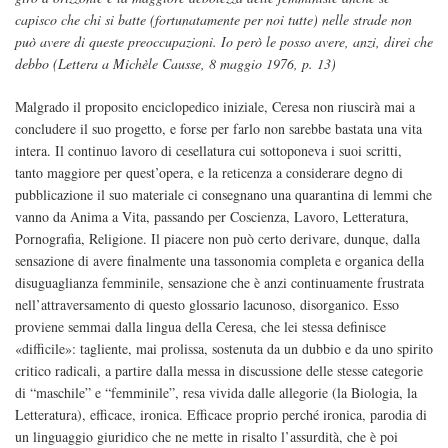
capisco che chi si batte (fortunatamente per noi tutte) nelle strade non
può avere di queste preoccupazioni. Io però le posso avere, anzi, direi che
debbo (Lettera a Michèle Causse, 8 maggio 1976, p. 13)
Malgrado il proposito enciclopedico iniziale, Ceresa non riuscirà mai a
concludere il suo progetto, e forse per farlo non sarebbe bastata una vita
intera. Il continuo lavoro di cesellatura cui sottoponeva i suoi scritti,
tanto maggiore per quest’opera, e la reticenza a considerare degno di
pubblicazione il suo materiale ci consegnano una quarantina di lemmi che
vanno da Anima a Vita, passando per Coscienza, Lavoro, Letteratura,
Pornografia, Religione. Il piacere non può certo derivare, dunque, dalla
sensazione di avere finalmente una tassonomia completa e organica della
disuguaglianza femminile, sensazione che è anzi continuamente frustrata
nell’attraversamento di questo glossario lacunoso, disorganico. Esso
proviene semmai dalla lingua della Ceresa, che lei stessa definisce
«difficile»: tagliente, mai prolissa, sostenuta da un dubbio e da uno spirito
critico radicali, a partire dalla messa in discussione delle stesse categorie
di “maschile” e “femminile”, resa vivida dalle allegorie (la Biologia, la
Letteratura), efficace, ironica. Efficace proprio perché ironica, parodia di
un linguaggio giuridico che ne mette in risalto l’assurdità, che è poi