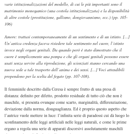
varie istituzionalizzazioni del modello, di cui le più importanti sono il
matrimonio monogamico (una costola istituzionalizzata) e la disponibilità
di altre costole (prostituzione, gallismo, dongiovannismo, ecc.) (pp. 105-
106)
Amore: trattasi contemporaneamente di un sentimento e di un istinto. […]
Un’antica credenza faceva risiedere tale sentimento nel cuore, l’istinto
invece negli organi genitali. Da quando però è stato dimostrato che il
cuore è semplicemente una pompa e che gli organi genitali possono essere
usati senza servire alla riproduzione, gli scienziati stanno cercando una
nuova sede a tale trasporto dell’anima e dei sensi. […] Voci attendibili
propendono per la scelta del fegato (pp. 107-108).
Il femminile descritto dalla Ceresa è sempre frutto di una presa di
distanza: definito per difetto, prodotto residuale di tutto ciò che non è
maschile, si presenta ovunque come scarto, marginalità, differenziazione,
deviazione dalla norma, disuguaglianza. Ed è proprio questo aspetto che
l’autrice vuole mettere in luce: l’infinita serie di paradossi cui dà luogo lo
sconfinamento delle leggi artificiali nelle leggi naturali, e come le prime
ergano a regola una serie di apparati discorsivi assolutamente maschili