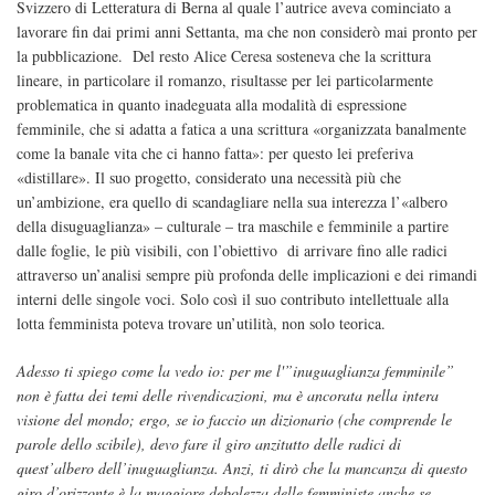
Svizzero di Letteratura di Berna al quale l’autrice aveva cominciato a
lavorare fin dai primi anni Settanta, ma che non considerò mai pronto per
la pubblicazione. Del resto Alice Ceresa sosteneva che la scrittura
lineare, in particolare il romanzo, risultasse per lei particolarmente
problematica in quanto inadeguata alla modalità di espressione
femminile, che si adatta a fatica a una scrittura «organizzata banalmente
come la banale vita che ci hanno fatta»: per questo lei preferiva
«distillare». Il suo progetto, considerato una necessità più che
un’ambizione, era quello di scandagliare nella sua interezza l’«albero
della disuguaglianza» – culturale – tra maschile e femminile a partire
dalle foglie, le più visibili, con l’obiettivo di arrivare fino alle radici
attraverso un’analisi sempre più profonda delle implicazioni e dei rimandi
interni delle singole voci. Solo così il suo contributo intellettuale alla
lotta femminista poteva trovare un’utilità, non solo teorica.
Adesso ti spiego come la vedo io: per me l'”inuguaglianza femminile”
non è fatta dei temi delle rivendicazioni, ma è ancorata nella intera
visione del mondo; ergo, se io faccio un dizionario (che comprende le
parole dello scibile), devo fare il giro anzitutto delle radici di
quest’albero dell’inuguaglianza. Anzi, ti dirò che la mancanza di questo
giro d’orizzonte è la maggiore debolezza delle femministe anche se