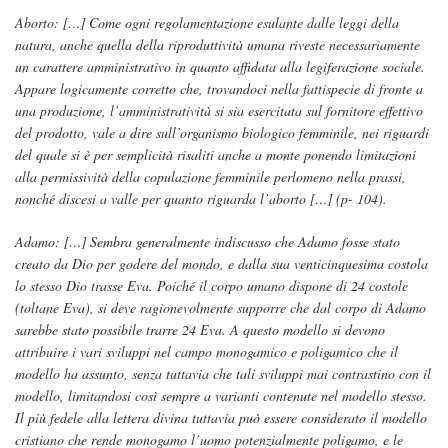
Aborto: […] Come ogni regolamentazione esulante dalle leggi della
natura, anche quella della riproduttività umana riveste necessariamente
un carattere amministrativo in quanto affidata alla legiferazione sociale.
Appare logicamente corretto che, trovandoci nella fattispecie di fronte a
una produzione, l’amministratività si sia esercitata sul fornitore effettivo
del prodotto, vale a dire sull’organismo biologico femminile, nei riguardi
del quale si è per semplicità risaliti anche a monte ponendo limitazioni
alla permissività della copulazione femminile perlomeno nella prassi,
nonché discesi a valle per quanto riguarda l’aborto […] (p- 104).
Adamo: […] Sembra generalmente indiscusso che Adamo fosse stato
creato da Dio per godere del mondo, e dalla sua venticinquesima costola
lo stesso Dio trasse Eva. Poiché il corpo umano dispone di 24 costole
(toltane Eva), si deve ragionevolmente supporre che dal corpo di Adamo
sarebbe stato possibile trarre 24 Eva. A questo modello si devono
attribuire i vari sviluppi nel campo monogamico e poligamico che il
modello ha assunto, senza tuttavia che tali sviluppi mai contrastino con il
modello, limitandosi così sempre a varianti contenute nel modello stesso.
Il più fedele alla lettera divina tuttavia può essere considerato il modello
cristiano che rende monogamo l’uomo potenzialmente poligamo, e le