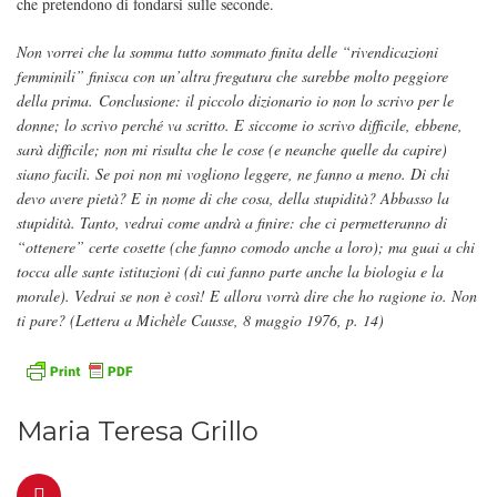
che pretendono di fondarsi sulle seconde.
Non vorrei che la somma tutto sommato finita delle “rivendicazioni
femminili” finisca con un’altra fregatura che sarebbe molto peggiore
della prima. Conclusione: il piccolo dizionario io non lo scrivo per le
donne; lo scrivo perché va scritto. E siccome io scrivo difficile, ebbene,
sarà difficile; non mi risulta che le cose (e neanche quelle da capire)
siano facili. Se poi non mi vogliono leggere, ne fanno a meno. Di chi
devo avere pietà? E in nome di che cosa, della stupidità? Abbasso la
stupidità. Tanto, vedrai come andrà a finire: che ci permetteranno di
“ottenere” certe cosette (che fanno comodo anche a loro); ma guai a chi
tocca alle sante istituzioni (di cui fanno parte anche la biologia e la
morale). Vedrai se non è così! E allora vorrà dire che ho ragione io. Non
ti pare? (Lettera a Michèle Causse, 8 maggio 1976, p. 14)
Maria Teresa Grillo