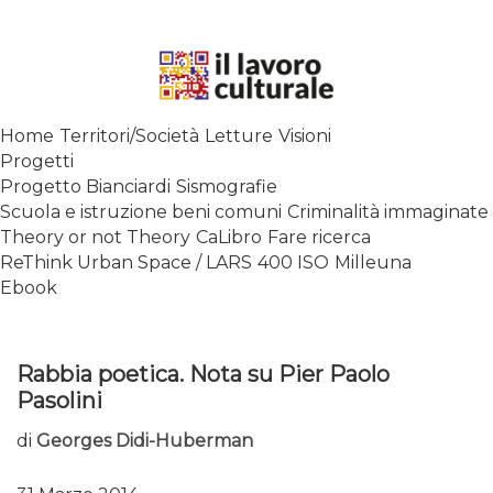
Skip
to
content
SPALANCARE LE FINESTRE DEI
Home
Territori/Società
Letture
Visioni
SAPERI, AFFACCIARSI SUL
Progetti
CONTEMPORANEO
Progetto Bianciardi
Sismografie
Scuola e istruzione beni comuni
Criminalità immaginate
Theory or not Theory
CaLibro
Fare ricerca
ReThink Urban Space / LARS
400 ISO
Milleuna
Ebook
Rabbia poetica. Nota su Pier Paolo
Pasolini
di
Georges Didi-Huberman