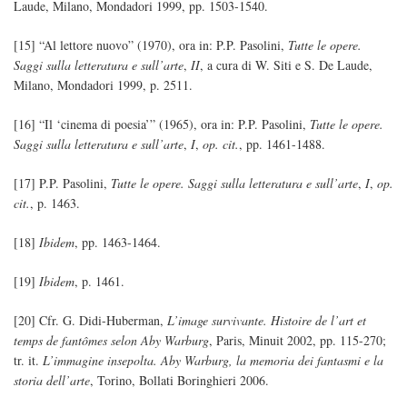
Laude, Milano, Mondadori 1999, pp. 1503-1540.
[15] “Al lettore nuovo” (1970), ora in: P.P. Pasolini,
Tutte le opere.
Saggi sulla letteratura e sull’arte
,
II
, a cura di W. Siti e S. De Laude,
Milano, Mondadori 1999, p. 2511.
[16] “Il ‘cinema di poesia’” (1965), ora in: P.P. Pasolini,
Tutte le opere.
Saggi sulla letteratura e sull’arte
,
I
,
op. cit.
, pp. 1461-1488.
[17] P.P. Pasolini,
Tutte le opere. Saggi sulla letteratura e sull’arte
,
I
,
op.
cit.
, p. 1463.
[18]
Ibidem
, pp. 1463-1464.
[19]
Ibidem
, p. 1461.
[20] Cfr. G. Didi-Huberman,
L’image survivante. Histoire de l’art et
temps de fantômes selon Aby Warburg
, Paris, Minuit 2002, pp. 115-270;
tr. it.
L’immagine insepolta. Aby Warburg, la memoria dei fantasmi e la
storia dell’arte
, Torino, Bollati Boringhieri 2006.