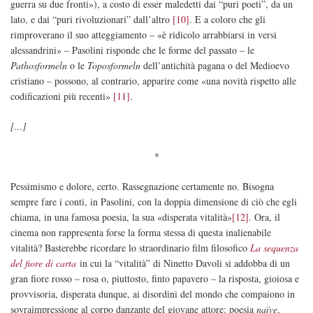
guerra su due fronti»), a costo di esser maledetti dai “puri poeti”, da un
lato, e dai “puri rivoluzionari” dall’altro
[10]
. E a coloro che gli
rimproverano il suo atteggiamento – «è ridicolo arrabbiarsi in versi
alessandrini» – Pasolini risponde che le forme del passato – le
Pathosformeln
o le
Toposformeln
dell’antichità pagana o del Medioevo
cristiano – possono, al contrario, apparire come «una novità rispetto alle
codificazioni più recenti»
[11]
.
[…]
*
Pessimismo e dolore, certo. Rassegnazione certamente no. Bisogna
sempre fare i conti, in Pasolini, con la doppia dimensione di ciò che egli
chiama, in una famosa poesia, la sua «disperata vitalità»
[12]
. Ora, il
cinema non rappresenta forse la forma stessa di questa inalienabile
vitalità? Basterebbe ricordare lo straordinario film filosofico
La sequenza
del fiore di carta
in cui la “vitalità” di Ninetto Davoli si addobba di un
gran fiore rosso – rosa o, piuttosto, finto papavero – la risposta, gioiosa e
provvisoria, disperata dunque, ai disordini del mondo che compaiono in
sovraimpressione al corpo danzante del giovane attore: poesia
naïve
,