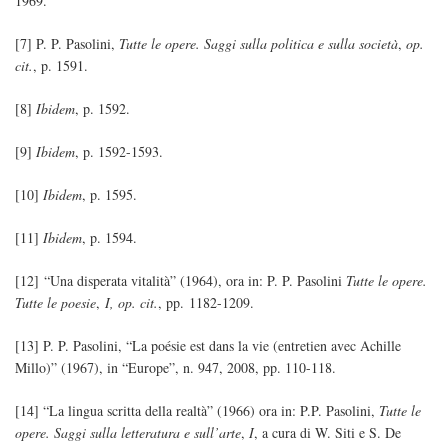
1969.
[7] P. P. Pasolini,
Tutte le opere. Saggi sulla politica e sulla società
,
op.
cit.
, p. 1591.
[8]
Ibidem
, p. 1592.
[9]
Ibidem
, p. 1592-1593.
[10]
Ibidem
, p. 1595.
[11]
Ibidem
, p. 1594.
[12] “Una disperata vitalità” (1964), ora in: P. P. Pasolini
Tutte le opere.
Tutte le poesie
,
I
, op. cit.
, pp. 1182-1209.
[13] P. P. Pasolini, “La poésie est dans la vie (entretien avec Achille
Millo)” (1967), in “Europe”, n. 947, 2008, pp. 110-118.
[14] “La lingua scritta della realtà” (1966) ora in: P.P. Pasolini,
Tutte le
opere. Saggi sulla letteratura e sull’arte
,
I
, a cura di W. Siti e S. De