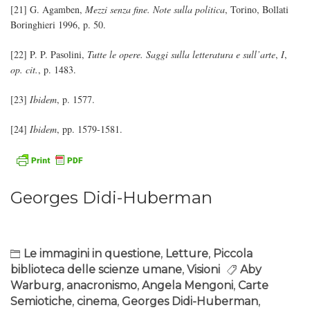
[21] G. Agamben,
Mezzi senza fine. Note sulla politica
, Torino, Bollati
Boringhieri 1996, p. 50.
[22] P. P. Pasolini,
Tutte le opere. Saggi sulla letteratura e sull’arte
,
I
,
op. cit.
, p. 1483.
[23]
Ibidem
, p. 1577.
[24]
Ibidem
, pp. 1579-1581.
Georges Didi-Huberman
Le immagini in questione
,
Letture
,
Piccola
biblioteca delle scienze umane
,
Visioni
Aby
Warburg
,
anacronismo
,
Angela Mengoni
,
Carte
Semiotiche
,
cinema
,
Georges Didi-Huberman
,