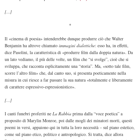
[…]
*
Il «cinema di poesia» intenderebbe dunque produrre ciò che Walter
Benjamin ha altrove chiamato
immagini dialettiche
: esso ha, in effetti,
dice Pasolini, la caratteristica di «produrre film dalla doppia natura». Da
un lato vediamo, il più delle volte, un film che “si svolge”, cioè che si
sviluppa, che racconta esplicitamente una “storia”. Ma, «sotto tale film,
scorre l’altro film» che, dal canto suo, si presenta poeticamente nella
misura in cui riesce a far passare la sua natura «totalmente e liberamente
di carattere espressivo-espressionistico».
[…]
I canti funebri proferiti ne
La Rabbia
prima dalla “voce poetica” a
proposito di Marylin Monroe, poi dalle mogli dei minatori morti, questi
poemi in versi, appaiono qui in tutta la loro necessità – sul piano estetico,
come sul piano etico, politico e antropologico. Si tratta, dice allora