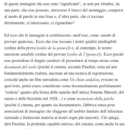
di queste immagini che esse sono “significanti”, se non per ribadire, da
una parte, che esse possono, attraverso il trucco del montaggio, comporsi
al modo di parole in una frase e, d’altra parte, che ci toccano
direttamente, ci interessano, ci riguardano?
Ed ecco che le immagini si costituiscono, anch’esse, come «modo di
provare qualcosa». Ecco che esse toccano i nostri giudizi intellegibili
(ordine della prova [
ordre de la preuve
]) e, al contempo, le nostre
emozioni sensibili (ordine del provare [
ordre de l’épreuve
]). Ecco perché
esse possiedono il doppio carattere di presentarsi al tempo stesso come
documenti del reale
(poiché il cinema, secondo Pasolini, resta un’arte
fondamentalmente realista, ancorata ad una tecnica di registrazione,
cosicché anche un film surrealista come
Un chien andalou
, evocato in
quel testo, potrà essere considerato come documentazione perfettamente
“realista” quanto alla forma delle natiche dell’attrice Simone Mareuil, del
rasoio o delle biciclette nel 1928…) e come
invenzione della psiche
(poiché il cinema, per quanto sia documentario, fabbrica senza posa
associazioni di immagini che sfuggono all’ambito limitato dell’inferenza
razionale e forniscono materia ai nostri sogni più nascosti). Ciò spiega,
dirà Pasolini, la profonda «qualità onirica
»
del cinema, come anche la sua