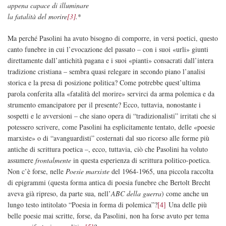
appena capace di illuminare
la fatalità del morire
[3]
.
*
Ma perché Pasolini ha avuto bisogno di comporre, in versi poetici, questo
canto funebre in cui l’evocazione del passato – con i suoi «urli» giunti
direttamente dall’antichità pagana e i suoi «pianti» consacrati dall’intera
tradizione cristiana – sembra quasi relegare in secondo piano l’analisi
storica e la presa di posizione politica? Come potrebbe quest’ultima
parola conferita alla «fatalità del morire» servirci da arma polemica e da
strumento emancipatore per il presente? Ecco, tuttavia, nonostante i
sospetti e le avversioni – che siano opera di “tradizionalisti” irritati che si
potessero scrivere, come Pasolini ha esplicitamente tentato, delle «poesie
marxiste» o di “avanguardisti” costernati dal suo ricorso alle forme più
antiche di scrittura poetica –, ecco, tuttavia, ciò che Pasolini ha voluto
assumere
frontalmente
in questa esperienza di scrittura politico-poetica.
Non c’è forse, nelle
Poesie marxiste
del 1964-1965, una piccola raccolta
di epigrammi (questa forma antica di poesia funebre che Bertolt Brecht
aveva già ripreso, da parte sua, nell’
ABC della guerra
) come anche un
lungo testo intitolato “Poesia in forma di polemica”?
[4]
Una delle più
belle poesie mai scritte, forse, da Pasolini, non ha forse avuto per tema