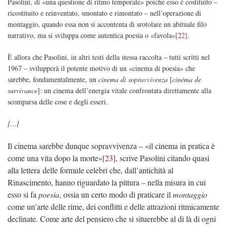
Pasolini, di «una questione di ritmo temporale» poiché esso è costituito –
ricostituito e reinventato, smontato e rimontato – nell’operazione di
montaggio, quando essa non si accontenta di srotolare un abituale filo
narrativo, ma si sviluppa come autentica poesia o «favola»
[22]
.
È allora che Pasolini, in altri testi della stessa raccolta – tutti scritti nel
1967 – svilupperà il potente motivo di un «cinema di poesia» che
sarebbe, fondamentalmente, un
cinema di sopravvivenza
[
cinéma de
survivance
]: un cinema dell’energia vitale confrontata direttamente alla
scomparsa delle cose e degli esseri.
[…]
Il cinema sarebbe dunque sopravvivenza – «il cinema in pratica è
come una vita dopo la morte»
[23]
, scrive Pasolini citando quasi
alla lettera delle formule celebri che, dall’antichità al
Rinascimento, hanno riguardato la pittura – nella misura in cui
esso si fa
poesia
, ossia un certo modo di praticare il
montaggio
come un’arte delle rime, dei conflitti e delle attrazioni ritmicamente
declinate. Come arte del pensiero che si situerebbe al di là di ogni