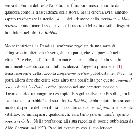
senza dubbio, e del resto Ninetto, nel film, sarà messo a morte da
qualcosa come la trascendenza della storia. Ma il cinema avrà, almeno,
saputo trasformare la sterile
rabbia
del «demone della storia» in
rabbia
poetica
, come fanno le sequenze sulla morte di Marylin e sulla disgrazia
in miniera nel film
La Rabbia.
Molte intuizioni, in Pasolini, sembrano regolate da una sorta di
sillogismo implicito: se è vero, da una parte, che «la poesia è nella
vita»
[13]
e che, dall’altra, il cinema è un’arte della quale la vita in
movimento costituisce, con tutta evidenza, l’oggetto principale
[14]
–
tema ricorrente della raccolta
Empirismo eretico
pubblicata nel 1972 – si
potrà allora dire che esiste senz’altro una possibilità per questo
cinema di
poesia
di cui
La Rabbia
offre, proprio nel suo carattere storico e
documentario, un magnifico esempio. È significativo che Pasolini, tra la
sua poesia “La rabbia” e il suo film
La Rabbia,
abbia potuto, in una certo
modo, disperare della scrittura pur continuando, per
abgioia
o «disperata
vitalità», ad immaginare qualcosa che sarà tanto
poesia visuale
, quanto
poesia verbale
. Nella prefazione alla sua raccolta di poesie pubblicata da
Aldo Garzanti nel 1970, Pasolini avvertiva così il suo lettore: