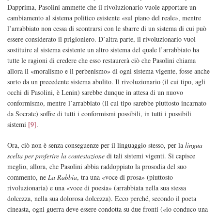
Dapprima, Pasolini ammette che il rivoluzionario vuole apportare un
cambiamento al sistema politico esistente «sul piano del reale», mentre
l’arrabbiato non cessa di scontrarsi con le sbarre di un sistema di cui può
essere considerato il prigioniero. D’altra parte, il rivoluzionario vuol
sostituire al sistema esistente un altro sistema del quale l’arrabbiato ha
tutte le ragioni di credere che esso restaurerà ciò che Pasolini chiama
allora il «moralismo e il perbenismo» di ogni sistema vigente, fosse anche
sorto da un precedente sistema abolito. Il rivoluzionario (il cui tipo, agli
occhi di Pasolini, è Lenin) sarebbe dunque in attesa di un nuovo
conformismo, mentre l’arrabbiato (il cui tipo sarebbe piuttosto incarnato
da Socrate) soffre di tutti i conformismi possibili, in tutti i possibili
sistemi
[9]
.
Ora, ciò non è senza conseguenze per il linguaggio stesso, per la
lingua
scelta per proferire la contestazione
di tali sistemi vigenti. Si capisce
meglio, allora, che Pasolini abbia raddoppiato la prosodia del suo
commento, ne
La Rabbia
, tra una «voce di prosa» (piuttosto
rivoluzionaria) e una «voce di poesia» (arrabbiata nella sua stessa
dolcezza, nella sua dolorosa dolcezza). Ecco perché, secondo il poeta
cineasta, ogni guerra deve essere condotta su due fronti («io conduco una