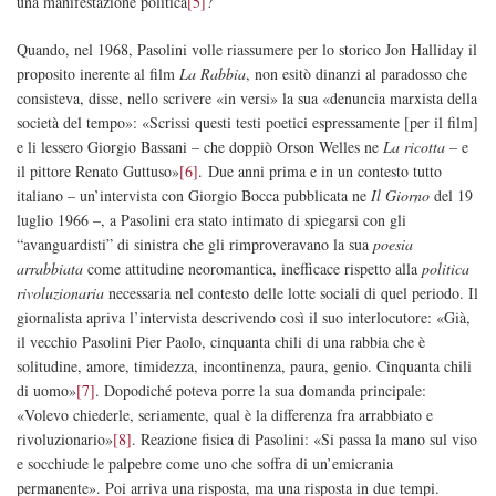
una manifestazione politica
[5]
?
Quando, nel 1968, Pasolini volle riassumere per lo storico Jon Halliday il
proposito inerente al film
La Rabbia
, non esitò dinanzi al paradosso che
consisteva, disse, nello scrivere «in versi» la sua «denuncia marxista della
società del tempo»: «Scrissi questi testi poetici espressamente [per il film]
e li lessero Giorgio Bassani – che doppiò Orson Welles ne
La ricotta
– e
il pittore Renato Guttuso»
[6]
. Due anni prima e in un contesto tutto
italiano – un’intervista con Giorgio Bocca pubblicata ne
Il Giorno
del 19
luglio 1966 –, a Pasolini era stato intimato di spiegarsi con gli
“avanguardisti” di sinistra che gli rimproveravano la sua
poesia
arrabbiata
come attitudine neoromantica, inefficace rispetto alla
politica
rivoluzionaria
necessaria nel contesto delle lotte sociali di quel periodo. Il
giornalista apriva l’intervista descrivendo così il suo interlocutore: «Già,
il vecchio Pasolini Pier Paolo, cinquanta chili di una rabbia che è
solitudine, amore, timidezza, incontinenza, paura, genio. Cinquanta chili
di uomo»
[7]
. Dopodiché poteva porre la sua domanda principale:
«Volevo chiederle, seriamente, qual è la differenza fra arrabbiato e
rivoluzionario»
[8]
. Reazione fisica di Pasolini: «Si passa la mano sul viso
e socchiude le palpebre come uno che soffra di un’emicrania
permanente». Poi arriva una risposta, ma una risposta in due tempi.