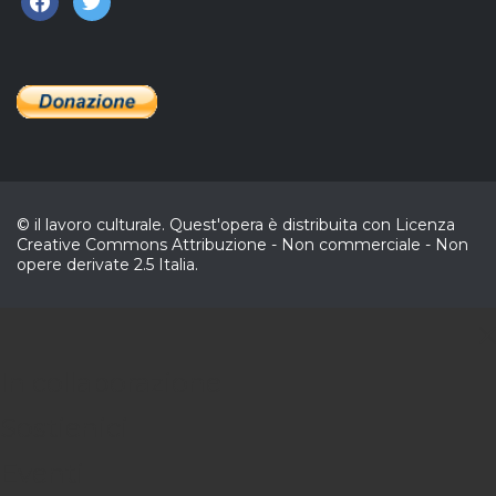
© il lavoro culturale. Quest'opera è distribuita con Licenza
Creative Commons Attribuzione - Non commerciale - Non
opere derivate 2.5 Italia.
C
In collaborazione
Sostienici
Eventi