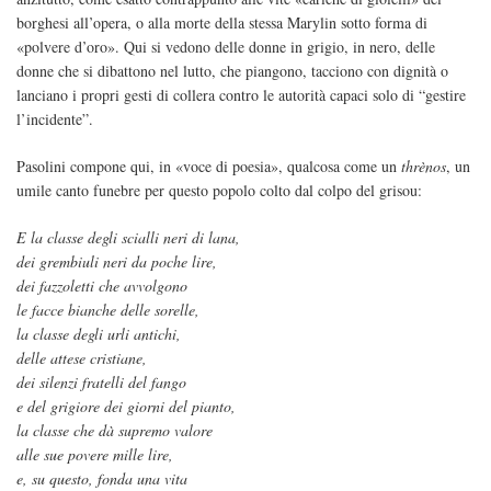
borghesi all’opera, o alla morte della stessa Marylin sotto forma di
«polvere d’oro». Qui si vedono delle donne in grigio, in nero, delle
donne che si dibattono nel lutto, che piangono, tacciono con dignità o
lanciano i propri gesti di collera contro le autorità capaci solo di “gestire
l’incidente”.
Pasolini compone qui, in «voce di poesia», qualcosa come un
thrènos
, un
umile canto funebre per questo popolo colto dal colpo del grisou:
E la classe degli scialli neri di lana,
dei grembiuli neri da poche lire,
dei fazzoletti che avvolgono
le facce bianche delle sorelle,
la classe degli urli antichi,
delle attese cristiane,
dei silenzi fratelli del fango
e del grigiore dei giorni del pianto,
la classe che dà supremo valore
alle sue povere mille lire,
e, su questo, fonda una vita