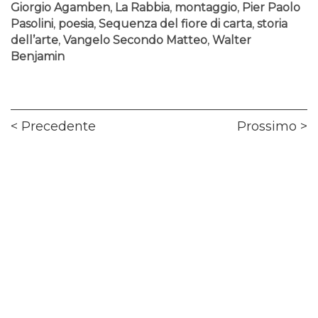
Giorgio Agamben
,
La Rabbia
,
montaggio
,
Pier Paolo
Pasolini
,
poesia
,
Sequenza del fiore di carta
,
storia
dell’arte
,
Vangelo Secondo Matteo
,
Walter
Benjamin
Navigazione
Previous
Ne
Precedente
Prossimo
articoli
post:
pos