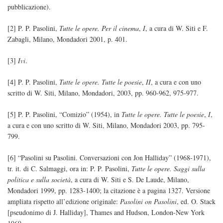
pubblicazione).
[2] P. P. Pasolini,
Tutte le opere. Per il cinema
,
I
, a cura di W. Siti e F.
Zabagli, Milano, Mondadori 2001, p. 401.
[3]
Ivi
.
[4] P. P. Pasolini,
Tutte le opere. Tutte le poesie
,
II
, a cura e con uno
scritto di W. Siti, Milano, Mondadori, 2003, pp. 960-962, 975-977.
[5] P. P. Pasolini, “Comizio” (1954), in
Tutte le opere. Tutte le poesie
,
I
,
a cura e con uno scritto di W. Siti, Milano, Mondadori 2003, pp. 795-
799.
[6] “Pasolini su Pasolini. Conversazioni con Jon Halliday” (1968-1971),
tr. it. di C. Salmaggi, ora in: P. P. Pasolini,
Tutte le opere. Saggi sulla
politica e sulla società
, a cura di W. Siti e S. De Laude, Milano,
Mondadori 1999, pp. 1283-1400; la citazione è a pagina 1327. Versione
ampliata rispetto all’edizione originale:
Pasolini on Pasolini
, ed. O. Stack
[pseudonimo di J. Halliday], Thames and Hudson, London-New York