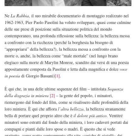
Ne
La Rabbia
, il suo mirabile documentario di montaggio realizzato nel
1962-1963, Pier Paolo Pasolini ha voluto sviluppare, quasi come culmine
delle sue prese di posizione sulla situazione politica del mondo
contemporaneo, una profonda riflessione sulla bellezza: la bellezza messa
a confronto con la ricchezza (perché la borghesia ha bisogno di
“appropriarsi” della bellezza?), la bellezza messa a confronto con la
morte o, anche, la bellezza come “male mortale” (nel lungo brano
elegìaco sulla morte di Marylin Monroe, scandito dai versi di una poesia
appositamente composta da Pasolini e letta dalla magnifica e dolce
voce
in poesia
di Giorgio Bassani)
[1]
.
È qui che, in una delle ultime sequenze del film – intitolata
Sequenza
della disgrazia in miniera
[2]
– la gente del popolo, i minatori,
riemergono dal fondo del film, come se risalissero dalle profondità della
loro miniera. È qui che affiora
l’altra bellezza
, la bellezza stranamente
bella di portare quel proprio altro che è
il dolore più antico
. Ventitré
minatori sono estratti dal fondo della miniera, i loro cadaveri portati dai
compagni e pianti dalle loro spose o madri. È questo che si vede
anzitutto, come esatto contrappunto alle vite «cariche di gioielli» dei