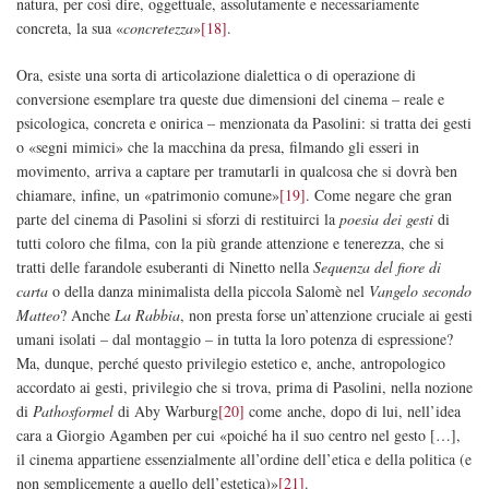
natura, per così dire, oggettuale, assolutamente e necessariamente
concreta, la sua «
concretezza
»
[18]
.
Ora, esiste una sorta di articolazione dialettica o di operazione di
conversione esemplare tra queste due dimensioni del cinema – reale e
psicologica, concreta e onirica – menzionata da Pasolini: si tratta dei gesti
o «segni mimici» che la macchina da presa, filmando gli esseri in
movimento, arriva a captare per tramutarli in qualcosa che si dovrà ben
chiamare, infine, un «patrimonio comune»
[19]
. Come negare che gran
parte del cinema di Pasolini si sforzi di restituirci la
poesia dei gesti
di
tutti coloro che filma, con la più grande attenzione e tenerezza, che si
tratti delle farandole esuberanti di Ninetto nella
Sequenza del fiore di
carta
o della danza minimalista della piccola Salomè nel
Vangelo secondo
Matteo
? Anche
La Rabbia
, non presta forse un’attenzione cruciale ai gesti
umani isolati – dal montaggio – in tutta la loro potenza di espressione?
Ma, dunque, perché questo privilegio estetico e, anche, antropologico
accordato ai gesti, privilegio che si trova, prima di Pasolini, nella nozione
di
Pathosformel
di Aby Warburg
[20]
come anche, dopo di lui, nell’idea
cara a Giorgio Agamben per cui «poiché ha il suo centro nel gesto […],
il cinema appartiene essenzialmente all’ordine dell’etica e della politica (e
non semplicemente a quello dell’estetica)»
[21]
.