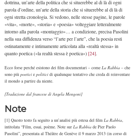
dottrina, un’arte della politica che si situerebbe al di là di ogni
parola d’ordine, un’arte della storia che si situerebbe al di là di
ogni stretta cronologia. Si vedono, nelle stesse pagine, le parole
«vita», «morte», «storia» e «poesia» volteggiare letteralmente
intorno alla parola «montaggio»… a condizione, precisa Pasolini
nella sua diffidenza verso “l’arte per l’arte”, che la poesia resti
ostinatamente e intimamente articolata alla «realtà stessa» in
quanto poetica («la realtà stessa è poetica»)
[24]
.
Ecco forse perché esistono dei film documentari – come
La Rabbia
– che
sono più
poetici
e
politici
di qualunque tentativo che creda di reinventare
il mondo a partire da niente.
[Traduzione dal francese di Angela Mengoni]
Note
[1] Questo testo fa seguito a un’analisi più estesa del film
La Rabbia
,
intitolata “Film, essai, poème. Note sur
La Rabbia
de Pier Paolo
Pasolini”, presentata al Théâtre de Genève il 9 marzo 2013 (in corso di