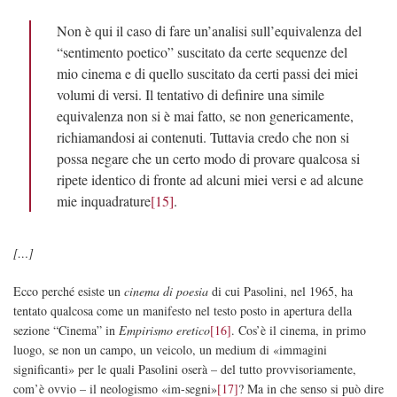
Non è qui il caso di fare un’analisi sull’equivalenza del
“sentimento poetico” suscitato da certe sequenze del
mio cinema e di quello suscitato da certi passi dei miei
volumi di versi. Il tentativo di definire una simile
equivalenza non si è mai fatto, se non genericamente,
richiamandosi ai contenuti. Tuttavia credo che non si
possa negare che un certo modo di provare qualcosa si
ripete identico di fronte ad alcuni miei versi e ad alcune
mie inquadrature
[15]
.
[…]
Ecco perché esiste un
cinema di poesia
di cui Pasolini, nel 1965, ha
tentato qualcosa come un manifesto nel testo posto in apertura della
sezione “Cinema” in
Empirismo eretico
[16]
. Cos’è il cinema, in primo
luogo, se non un campo, un veicolo, un medium di «immagini
significanti» per le quali Pasolini oserà – del tutto provvisoriamente,
com’è ovvio – il neologismo «im-segni»
[17]
? Ma in che senso si può dire