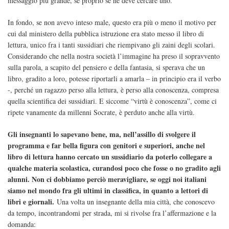
messaggio più grande, se proprio se ne deve cercare uno.”
In fondo, se non avevo inteso male, questo era più o meno il motivo per
cui dal ministero della pubblica istruzione era stato messo il libro di
lettura, unico fra i tanti sussidiari che riempivano gli zaini degli scolari.
Considerando che nella nostra società l’immagine ha preso il sopravvento
sulla parola, a scapito del pensiero e della fantasia, si sperava che un
libro, gradito a loro, potesse riportarli a amarla – in principio era il verbo
-, perché un ragazzo perso alla lettura, è perso alla conoscenza, compresa
quella scientifica dei sussidiari. E siccome “virtù è conoscenza”, come ci
ripete vanamente da millenni Socrate, è perduto anche alla virtù.
Gli insegnanti lo sapevano bene, ma, nell’assillo di svolgere il
programma e far bella figura con genitori e superiori, anche nel
libro di lettura hanno cercato un sussidiario da poterlo collegare a
qualche materia scolastica, curandosi poco che fosse o no gradito agli
alunni. Non ci dobbiamo perciò meravigliare, se oggi noi italiani
siamo nel mondo fra gli ultimi in classifica, in quanto a lettori di
libri e giornali.
Una volta un insegnante della mia città, che conoscevo
da tempo, incontrandomi per strada, mi si rivolse fra l’affermazione e la
domanda: