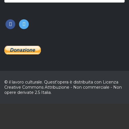
facebook
twitter
© il lavoro culturale. Quest'opera è distribuita con Licenza
Creative Commons Attribuzione - Non commerciale - Non
opere derivate 2.5 Italia.
CL
In collaborazione