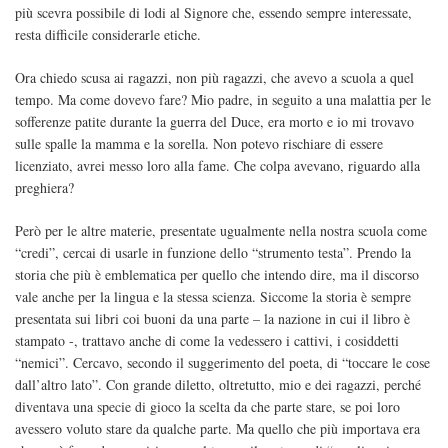
più scevra possibile di lodi al Signore che, essendo sempre interessate,
resta difficile considerarle etiche.
Ora chiedo scusa ai ragazzi, non più ragazzi, che avevo a scuola a quel
tempo. Ma come dovevo fare? Mio padre, in seguito a una malattia per le
sofferenze patite durante la guerra del Duce, era morto e io mi trovavo
sulle spalle la mamma e la sorella. Non potevo rischiare di essere
licenziato, avrei messo loro alla fame. Che colpa avevano, riguardo alla
preghiera?
Però per le altre materie, presentate ugualmente nella nostra scuola come
“credi”, cercai di usarle in funzione dello “strumento testa”. Prendo la
storia che più è emblematica per quello che intendo dire, ma il discorso
vale anche per la lingua e la stessa scienza. Siccome la storia è sempre
presentata sui libri coi buoni da una parte – la nazione in cui il libro è
stampato -, trattavo anche di come la vedessero i cattivi, i cosiddetti
“nemici”. Cercavo, secondo il suggerimento del poeta, di “toccare le cose
dall’altro lato”. Con grande diletto, oltretutto, mio e dei ragazzi, perché
diventava una specie di gioco la scelta da che parte stare, se poi loro
avessero voluto stare da qualche parte. Ma quello che più importava era