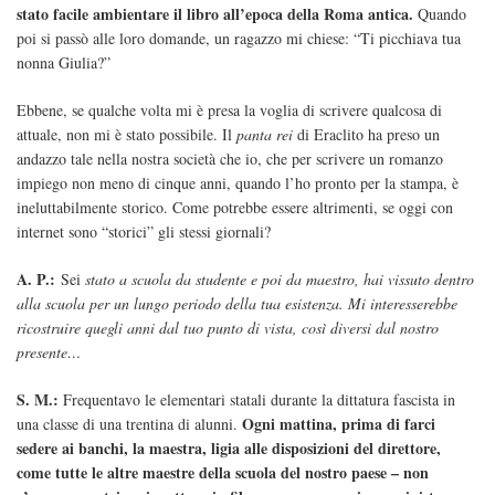
stato facile ambientare il libro all’epoca della Roma antica.
Quando
poi si passò alle loro domande, un ragazzo mi chiese: “Ti picchiava tua
nonna Giulia?”
Ebbene, se qualche volta mi è presa la voglia di scrivere qualcosa di
attuale, non mi è stato possibile. Il
panta rei
di Eraclito ha preso un
andazzo tale nella nostra società che io, che per scrivere un romanzo
impiego non meno di cinque anni, quando l’ho pronto per la stampa, è
ineluttabilmente storico. Come potrebbe essere altrimenti, se oggi con
internet sono “storici” gli stessi giornali?
A. P.:
Sei
stato a scuola da studente e poi da maestro, hai vissuto dentro
alla scuola per un lungo periodo della tua esistenza. Mi interesserebbe
ricostruire quegli anni dal tuo punto di vista, così diversi dal nostro
presente…
S. M.:
Frequentavo le elementari statali durante la dittatura fascista in
Ogni mattina, prima di farci
una classe di una trentina di alunni.
sedere ai banchi, la maestra, ligia alle disposizioni del direttore,
come tutte le altre maestre della scuola del nostro paese – non