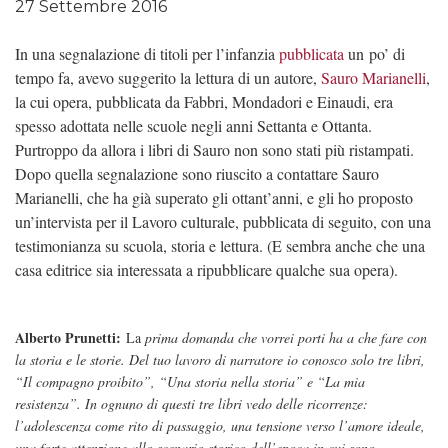
27 Settembre 2016
In una segnalazione di titoli per l’infanzia
pubblicata
un po’ di
tempo fa, avevo suggerito la lettura di un autore,
Sauro Marianelli
,
la cui opera, pubblicata da Fabbri, Mondadori e Einaudi, era
spesso adottata nelle scuole negli anni Settanta e Ottanta.
Purtroppo da allora i libri di Sauro non sono stati più ristampati.
Dopo quella segnalazione sono riuscito a contattare Sauro
Marianelli, che ha già superato gli ottant’anni, e gli ho proposto
un’intervista per il Lavoro culturale, pubblicata di seguito, con una
testimonianza su scuola, storia e lettura. (E sembra anche che una
casa editrice sia interessata a ripubblicare qualche sua opera).
Alberto Prunetti:
La
prima domanda che vorrei porti ha a che fare con
la storia e le storie. Del tuo lavoro di narratore io conosco solo tre libri,
“Il compagno proibito”, “Una storia nella storia” e “La mia
resistenza”. In ognuno di questi tre libri vedo delle ricorrenze:
l’adolescenza come rito di passaggio, una tensione verso l’amore ideale,
una forte attenzione allo scenario storico dell’epoca in cui sono