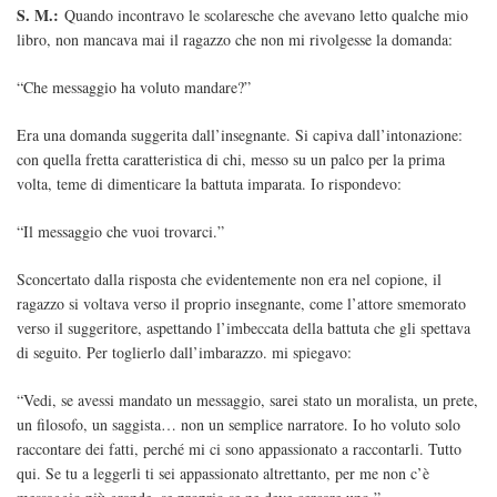
S. M.:
Quando incontravo le scolaresche che avevano letto qualche mio
libro, non mancava mai il ragazzo che non mi rivolgesse la domanda:
“Che messaggio ha voluto mandare?”
Era una domanda suggerita dall’insegnante. Si capiva dall’intonazione:
con quella fretta caratteristica di chi, messo su un palco per la prima
volta, teme di dimenticare la battuta imparata. Io rispondevo:
“Il messaggio che vuoi trovarci.”
Sconcertato dalla risposta che evidentemente non era nel copione, il
ragazzo si voltava verso il proprio insegnante, come l’attore smemorato
verso il suggeritore, aspettando l’imbeccata della battuta che gli spettava
di seguito. Per toglierlo dall’imbarazzo. mi spiegavo:
“Vedi, se avessi mandato un messaggio, sarei stato un moralista, un prete,
un filosofo, un saggista… non un semplice narratore. Io ho voluto solo
raccontare dei fatti, perché mi ci sono appassionato a raccontarli. Tutto
qui. Se tu a leggerli ti sei appassionato altrettanto, per me non c’è