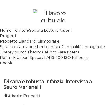
Skip
to
content
SPALANCARE LE FINESTRE DEI
Home
Territori/Società
Letture
Visioni
SAPERI, AFFACCIARSI SUL
Progetti
CONTEMPORANEO
Progetto Bianciardi
Sismografie
Scuola e istruzione beni comuni
Criminalità immaginate
Theory or not Theory
CaLibro
Fare ricerca
ReThink Urban Space / LARS
400 ISO
Milleuna
Ebook
Di sana e robusta infanzia. Intervista a
Sauro Marianelli
di
Alberto Prunetti