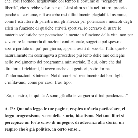
che, così facendo, acquisivano col tempo il costume di “scegliere in
libertà”, che sarebbe valso per qualsiasi altra scelta nel futuro, proprio
perché un costume, e li avrebbe resi difficilmente plagiabili. Insomma,
come l’istruttore di palestra usa gli attrezzi per potenziare i muscoli degli
atleti in funzione di qualche attività sportiva, io cercavo di usare le
materie scolastiche per potenziare la mente in funzione della vita, non per
zavorrare la memoria di nozioni confezionate, soggette poi spesso a
essere perdute un po’ per giorno, appena usciti di scuola. Tutto questo
naturalmente mi costringeva a procedere più lento delle mie colleghe
nello svolgimento del programma ministeriale. E qui, oltre che dal
direttore, i richiami, li avevo anche dai genitori, sotto forma
d’informazioni, s’intende. Nei discorsi sul rendimento dei loro figli,
c’infilavano, come per caso, frasi tipo:
“Sa, maestro, in quinta A sono già alla terza guerra d’indipendenza…”
A. P.: Quando leggo le tue pagine, respiro un’aria particolare, ci
leggo progressismo, senso della storia, idealismo. Nei tuoi libri si
percepisce un forte senso di impegno, di aderenza alla storia, un
respiro che è già politico, in certo senso…