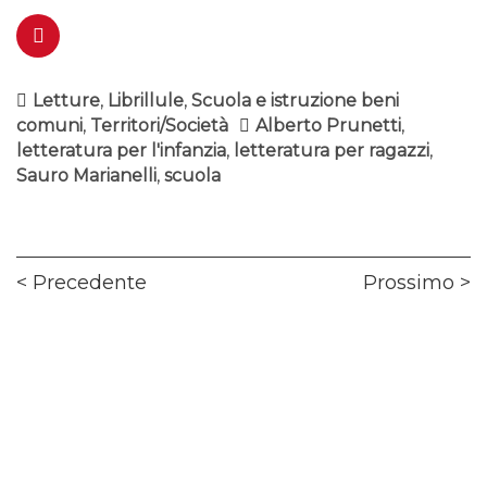
Letture
,
Librillule
,
Scuola e istruzione beni
comuni
,
Territori/Società
Alberto Prunetti
,
letteratura per l'infanzia
,
letteratura per ragazzi
,
Sauro Marianelli
,
scuola
Navigazione
Previous
Ne
Precedente
Prossimo
articoli
post:
pos