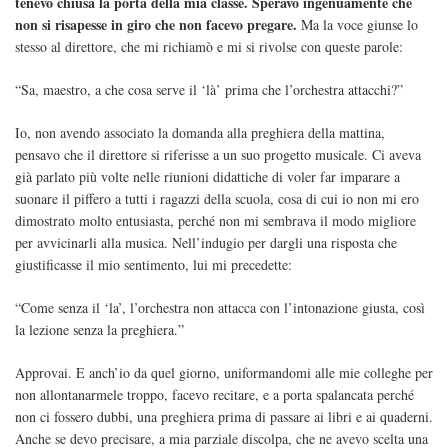
tenevo chiusa la porta della mia classe. Speravo ingenuamente che
non si risapesse in giro che non facevo pregare.
Ma la voce giunse lo
stesso al direttore, che mi richiamò e mi si rivolse con queste parole:
“Sa, maestro, a che cosa serve il ‘là’ prima che l’orchestra attacchi?”
Io, non avendo associato la domanda alla preghiera della mattina,
pensavo che il direttore si riferisse a un suo progetto musicale. Ci aveva
già parlato più volte nelle riunioni didattiche di voler far imparare a
suonare il piffero a tutti i ragazzi della scuola, cosa di cui io non mi ero
dimostrato molto entusiasta, perché non mi sembrava il modo migliore
per avvicinarli alla musica. Nell’indugio per dargli una risposta che
giustificasse il mio sentimento, lui mi precedette:
“Come senza il ‘la’, l’orchestra non attacca con l’intonazione giusta, così
la lezione senza la preghiera.”
Approvai. E anch’io da quel giorno, uniformandomi alle mie colleghe per
non allontanarmele troppo, facevo recitare, e a porta spalancata perché
non ci fossero dubbi, una preghiera prima di passare ai libri e ai quaderni.
Anche se devo precisare, a mia parziale discolpa, che ne avevo scelta una