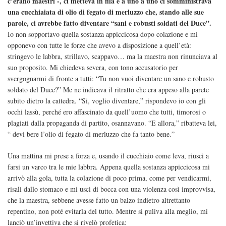
c’erano maestri -, ci metteva in fila e a uno a uno ci somministrava
una cucchiaiata di olio di fegato di merluzzo che, stando alle sue
parole, ci avrebbe fatto diventare “sani e robusti soldati del Duce”.
Io non sopportavo quella sostanza appiccicosa dopo colazione e mi
opponevo con tutte le forze che avevo a disposizione a quell’età:
stringevo le labbra, strillavo, scappavo… ma la maestra non rinunciava al
suo proposito. Mi chiedeva severa, con tono accusatorio per
svergognarmi di fronte a tutti: “Tu non vuoi diventare un sano e robusto
soldato del Duce?” Me ne indicava il ritratto che era appeso alla parete
subito dietro la cattedra. “Sì, voglio diventare,” rispondevo io con gli
occhi lassù, perché ero affascinato da quell’uomo che tutti, timorosi o
plagiati dalla propaganda di partito, osannavano. “E allora,” ribatteva lei,
“ devi bere l’olio di fegato di merluzzo che fa tanto bene.”
Una mattina mi prese a forza e, usando il cucchiaio come leva, riuscì a
farsi un varco tra le mie labbra. Appena quella sostanza appiccicosa mi
arrivò alla gola, tutta la colazione di poco prima, come per vendicarmi,
risalì dallo stomaco e mi uscì di bocca con una violenza così improvvisa,
che la maestra, sebbene avesse fatto un balzo indietro altrettanto
repentino, non poté evitarla del tutto. Mentre si puliva alla meglio, mi
lanciò un’invettiva che si rivelò profetica: