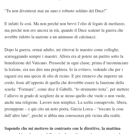
“Tu non diventerai mai un sano e robusto soldato del Duce!”
E infatti fu così. Ma non perché non bevvi l’olio di fegato di merluzzo,
ma perché non ero ancora in età, quando il Duce scatenò la guerra che
avrebbe ridotto la nazione a un ammasso di calcinacci.
Dopo la guerra, ormai adulto, mi ritrovai le maestre come colleghe,
scarseggiando sempre i maestri. Allora era al potere un partito sotto la
benedizione del Vaticano. Pressoché in ogni classe, prima d’incominciare
la lezione, era uso dire una preghiera. Io la evitavo, vedendo che per i
ragazzi era una specie di olio di ricino. E poi ritenevo che imporre un
credo, fosse all’opposto di quella che dovrebbe essere la funzione della
scuola: “Formare”, come dice il Gabelli, “lo strumento testa”, per mettere
l’allievo in grado di scegliere da se stesso quello che vuole o non vuole,
anche una religione. Lavoro non semplice. La scelta consapevole, libera,
presuppone – e qui cito un noto poeta, Garcia Lorca – “toccare le cose
dall’altro lato”, perché si abbia una conoscenza più vicina alla realtà.
Sapendo che mi mettevo in contrasto con le direttive, la mattina