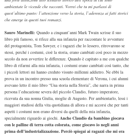
ambientate le vicende che racconti. Vorrei che tu mi parlassi di
quest’ultimo punto: l’attenzione verso la storia, l’aderenza ai fatti storici
che emerge in questi tuoi romanzi.
Sauro Marinelli:
Quando a cinquant’anni Mark Twain scrisse il suo
libro più famoso, si rifece alla sua infanzia per raccontare le avventure
del protagonista, Tom Sawyer, e i ragazzi che lo lessero, ritrovarono se
stessi, perché i costumi, cioè la storia, erano cambiati così poco in mezzo
secolo da non avvertire le differenze. Quando è capitato a me con qualche
libro di rifarmi alla mia infanzia, i costumi erano cambiati così tanto, che
i piccoli lettori mi hanno creduto vissuto millenni addietro. Ne ebbi la
prova in un incontro presso una scuola elementare di Verona, i cui alunni
avevano letto il mio libro “Una storia nella Storia”, che narra in prima
persona l’educazione severa del piccolo Claudio, futuro imperatore,
ricevuta da sua nonna Giulia, moglie di Augusto. Per ambientarlo, lessi i
maggiori studiosi della vita quotidiana di allora e mi accorsi che per tanti
aspetti i costumi non erano diversi da quelli della mia infanzia,
Anche Claudio da bambino giocava
specialmente riguardo ai giochi.
con le palline di terra cotta colorata, come giocavo io negli anni
prima dell’industrializzazione. Perciò spiegai ai ragazzi che mi era