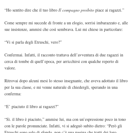
“Ho sentito dire che il tuo libro
Il compagno proibito
piace ai ragazzi.”
Come sempre mi succede di fronte a un elogio, sorrisi imbarazzato e, alle
sue insistenze, ammisi che così sembrava. Lui mi chiese in particolare:
“Vi si parla degli Etruschi, vero?”
Confermai. Infatti, il racconto trattava dell’avventura di due ragazzi in
cerca di tombe di quell’epoca, per arricchirsi con qualche reperto di
valore.
Ritrovai dopo alcuni mesi lo stesso insegnante, che aveva adottato il libro
per la sua classe, e mi venne naturale di chiedergli, sperando in una
conferma:
“E’ piaciuto il libro ai ragazzi?”
“Sì. il libro è piaciuto,” ammise lui, ma con un’espressione poco in tono
con le parole pronunciate. Infatti, vi si adeguò subito dietro: “Però gli
Etruschi sono solo di sfondo, non c’è una pagina che tratti dei loro