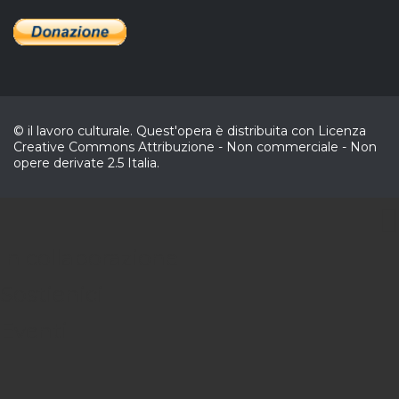
© il lavoro culturale. Quest'opera è distribuita con Licenza
Creative Commons Attribuzione - Non commerciale - Non
opere derivate 2.5 Italia.
CL
In collaborazione
Sostienici
Eventi