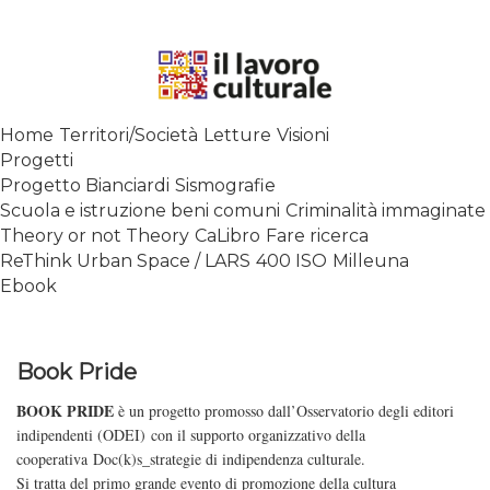
Skip
to
content
SPALANCARE LE FINESTRE DEI
Home
Territori/Società
Letture
Visioni
SAPERI, AFFACCIARSI SUL
Progetti
CONTEMPORANEO
Progetto Bianciardi
Sismografie
Scuola e istruzione beni comuni
Criminalità immaginate
Theory or not Theory
CaLibro
Fare ricerca
ReThink Urban Space / LARS
400 ISO
Milleuna
Ebook
Book Pride
BOOK PRIDE
è un progetto promosso dall’
Osservatorio degli editori
indipendenti (ODEI)
con il supporto organizzativo della
cooperativa
Doc(k)s_strategie di indipendenza culturale
.
​Si tratta del ​primo grande evento di promozione della cultura​