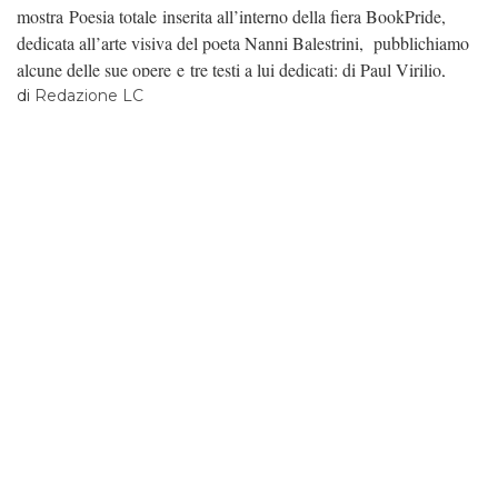
mostra Poesia totale inserita all’interno della fiera BookPride,
dedicata all’arte visiva del poeta Nanni Balestrini, pubblichiamo
alcune delle sue opere e tre testi a lui dedicati: di Paul Virilio,
Edoardo Sanguineti e Tommaso Ottonieri.
di
Redazione LC