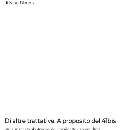
partito.
di
Nino Blando
Di altre trattative. A proposito del 41bis
Sulla mancata abolizione del cosiddetto carcere duro.