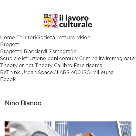
Skip
to
content
SPALANCARE LE FINESTRE DEI
Home
Territori/Società
Letture
Visioni
SAPERI, AFFACCIARSI SUL
Progetti
CONTEMPORANEO
Progetto Bianciardi
Sismografie
Scuola e istruzione beni comuni
Criminalità immaginate
Theory or not Theory
CaLibro
Fare ricerca
ReThink Urban Space / LARS
400 ISO
Milleuna
Ebook
Nino Blando