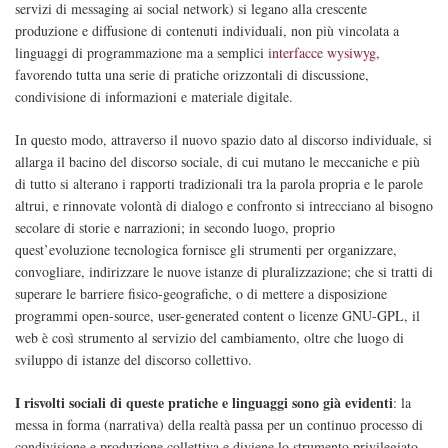
servizi di messaging ai social network) si legano alla crescente
produzione e diffusione di contenuti individuali, non più vincolata a
linguaggi di programmazione ma a semplici
interfacce wysiwyg
,
favorendo tutta una serie di pratiche orizzontali di discussione,
condivisione di informazioni e materiale digitale.
In questo modo, attraverso il nuovo spazio dato al discorso individuale, si
allarga il bacino del discorso sociale, di cui mutano le meccaniche e più
di tutto si alterano i rapporti tradizionali tra la parola propria e le parole
altrui, e rinnovate volontà di dialogo e confronto si intrecciano al bisogno
secolare di storie e narrazioni; in secondo luogo, proprio
quest’evoluzione tecnologica fornisce gli strumenti per organizzare,
convogliare, indirizzare le nuove istanze di pluralizzazione; che si tratti di
superare le barriere fisico-geografiche, o di mettere a disposizione
programmi open-source, user-generated content o licenze GNU-GPL, il
web è così strumento al servizio del cambiamento, oltre che luogo di
sviluppo di istanze del discorso collettivo.
I risvolti sociali di queste pratiche e linguaggi sono già evidenti
: la
messa in forma (narrativa) della realtà passa per un continuo processo di
condivisione e produzione collettiva e diviene lo strumento privilegiato