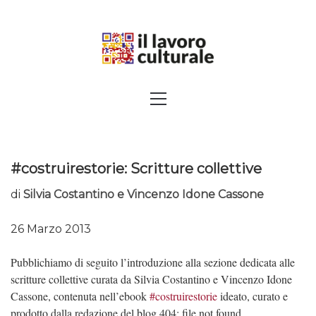
Skip
to
content
SPALANCARE LE FINESTRE DEI
Primary
Menu
SAPERI, AFFACCIARSI SUL
CONTEMPORANEO
#costruirestorie: Scritture collettive
di
Silvia Costantino e Vincenzo Idone Cassone
26 Marzo 2013
Pubblichiamo di seguito l’introduzione alla sezione dedicata alle
scritture collettive curata da Silvia Costantino e Vincenzo Idone
Cassone, contenuta nell’ebook
#costruirestorie
ideato, curato e
prodotto dalla redazione del blog 404: file not found.