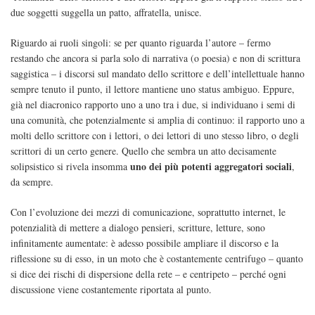
due soggetti suggella un patto, affratella, unisce.
Riguardo ai ruoli singoli: se per quanto riguarda l’autore – fermo
restando che ancora si parla solo di narrativa (o poesia) e non di scrittura
saggistica – i discorsi sul mandato dello scrittore e dell’intellettuale hanno
sempre tenuto il punto, il lettore mantiene uno status ambiguo. Eppure,
già nel diacronico rapporto uno a uno tra i due, si individuano i semi di
una comunità, che potenzialmente si amplia di continuo: il rapporto uno a
molti dello scrittore con i lettori, o dei lettori di uno stesso libro, o degli
scrittori di un certo genere. Quello che sembra un atto decisamente
uno dei più potenti aggregatori sociali
solipsistico si rivela insomma
,
da sempre.
Con l’evoluzione dei mezzi di comunicazione, soprattutto internet, le
potenzialità di mettere a dialogo pensieri, scritture, letture, sono
infinitamente aumentate: è adesso possibile ampliare il discorso e la
riflessione su di esso, in un moto che è costantemente centrifugo – quanto
si dice dei rischi di dispersione della rete – e centripeto – perché ogni
discussione viene costantemente riportata al punto.