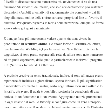
I livelli di discussione sono numerosissimi, ovviamente: si va da una
fruizione ‘di servizio’ del mezzo, che solo accidentalmente può scatenare
discussioni (Anobii) a tentativi di ragionamento più complessi – dai lit
blog alla messa online delle riviste cartacee, proprio al fine di favorire il
dibattito. Per quanto riguarda la teoria della narrazione, dunque, le forme
sono vaste e già quasi canonizzate.
È dunque forse più interessante vedere quanto sia stata vivace la
produzione di scrittura online
. Le nuove forme di scrittura collettiva,
rese famose dai Wu Ming (Q per la narrativa, New Italian Epic per la
saggistica), si sono presto espanse alla rete; da allora sono nate numerose
ed originali esperienze, delle quali è particolarmente incisivo il progetto
SIC (Scrittura Industriale Collettiva).
A pratiche creative in senso tradizionale, inoltre, si sono affiancate presto
esperienze di inchiesta e giornalismo, spesso ibridate. Il più significativo
e innovativo strumento di analisi, sorto negli ultimi mesi su Twitter, è lo
#storify, attraverso il quale è possibile ricostruire la genealogia di una
notizia, di un fenomeno o di un evento. Aggregando notizie provenienti
in ogni istante dal web, lo #storify si configura come un vero e proprio
mezzo narrativo, con il quale si fa, letteralmente, una storia. Se l’intento