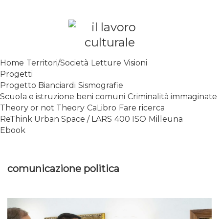
Skip
to
content
SPALANCARE LE FINESTRE DEI
Home
Territori/Società
Letture
Visioni
SAPERI, AFFACCIARSI SUL
Progetti
CONTEMPORANEO
Progetto Bianciardi
Sismografie
Scuola e istruzione beni comuni
Criminalità immaginate
Theory or not Theory
CaLibro
Fare ricerca
ReThink Urban Space / LARS
400 ISO
Milleuna
Ebook
comunicazione politica