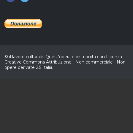
© il lavoro culturale. Quest'opera è distribuita con Licenza
Creative Commons Attribuzione - Non commerciale - Non
opere derivate 2.5 Italia.
C
In collaborazione
Sostienici
Eventi