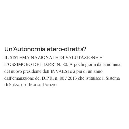
Un’Autonomia etero-diretta?
IL SISTEMA NAZIONALE DI VALUTAZIONE E
L’OSSIMORO DEL D.P.R. N. 80. A pochi giorni dalla nomina
del nuovo presidente dell’INVALSI e a più di un anno
dall’emanazione del D.P.R. n. 80 / 2013 che istituisce il Sistema
Nazionale di Valutazione, alcune considerazioni utili per leggere
di
Salvatore Marco Ponzio
tra le pieghe di un decreto che potrebbe rappresentare l’ennesima
limitazione all’autonomia delle scuole.