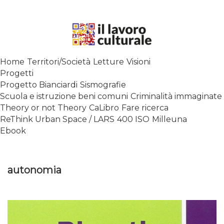
Skip
to
content
SPALANCARE LE FINESTRE DEI
Home
Territori/Società
Letture
Visioni
SAPERI, AFFACCIARSI SUL
Progetti
CONTEMPORANEO
Progetto Bianciardi
Sismografie
Scuola e istruzione beni comuni
Criminalità immaginate
Theory or not Theory
CaLibro
Fare ricerca
ReThink Urban Space / LARS
400 ISO
Milleuna
Ebook
autonomia