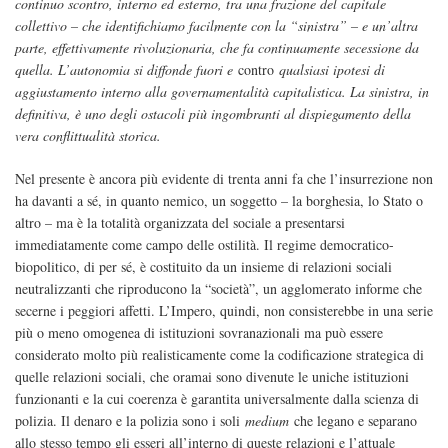
continuo scontro, interno ed esterno, tra una frazione del capitale
collettivo – che identifichiamo facilmente con la “sinistra” – e un’altra
parte, effettivamente rivoluzionaria, che fa continuamente secessione da
quella. L’autonomia si diffonde fuori e
contro
qualsiasi ipotesi di
aggiustamento interno alla governamentalità capitalistica. La sinistra, in
definitiva, è uno degli ostacoli più ingombranti al dispiegamento della
vera conflittualità storica.
Nel presente è ancora più evidente di trenta anni fa che l’insurrezione non
ha davanti a sé, in quanto nemico, un soggetto – la borghesia, lo Stato o
altro – ma è la totalità organizzata del sociale a presentarsi
immediatamente come campo delle ostilità. Il regime democratico-
biopolitico, di per sé, è costituito da un insieme di relazioni sociali
neutralizzanti che riproducono la “società”, un agglomerato informe che
secerne i peggiori affetti. L’Impero, quindi, non consisterebbe in una serie
più o meno omogenea di istituzioni sovranazionali ma può essere
considerato molto più realisticamente come la codificazione strategica di
quelle relazioni sociali, che oramai sono divenute le uniche istituzioni
funzionanti e la cui coerenza è garantita universalmente dalla scienza di
polizia. Il denaro e la polizia sono i soli
medium
che legano e separano
allo stesso tempo gli esseri all’interno di queste relazioni e l’attuale