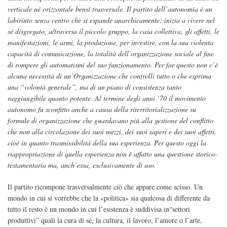
verticale né orizzontale bensì trasversale. Il partito dell’autonomia è un
labirinto senza centro che si espande anarchicamente: inizia a vivere nel
sé disgregato, a/traversa il piccolo gruppo, la casa collettiva, gli affetti, le
manifestazioni, le armi, la produzione, per investire, con la sua violenta
capacità di comunicazione, la totalità dell’organizzazione sociale al fine
di rompere gli automatismi del suo funzionamento. Per far questo non c’è
alcuna necessità di un’Organizzazione che controlli tutto o che esprima
una “volontà generale”, ma di un piano di consistenza tanto
raggiungibile quanto potente. Al termine degli anni ’70 il movimento
autonomo fu sconfitto anche a causa della riterritorializzazione su
formule di organizzazione che guardavano più alla gestione del conflitto
che non alla circolazione dei suoi mezzi, dei suoi saperi e dei suoi affetti,
cioè in quanto trasmissibilità della sua esperienza. Per questo oggi la
riappropriazione di quella esperienza non è affatto una questione storico-
testamentaria ma, anch’essa, esclusivamente di uso.
Il partito ricompone trasversalmente ciò che appare come scisso. Un
mondo in cui si vorrebbe che la «politica» sia qualcosa di differente da
tutto il resto è un mondo in cui l’esistenza è suddivisa in“settori
produttivi” quali la cura di sé, la cultura, il lavoro, l’amore o l’arte,