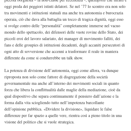
oggi preda dei peggiori istinti delatori. Se nel ’77 lo scontro era non solo
tra movimenti e istituzioni statuali ma anche tra autonomia e burocrazia
operaia, ciò che dava alla battaglia un tocco di tragica dignità, oggi esso
si svolge contro delle “personalità” completamente immerse nel vacuo
mondo dello spettacolo, dei difensori delle vuote rovine dello Stato, dei
piccoli eroi del lavoro salariato, dei manager di movimento falliti, dei
fans e delle groupies di istituzioni decadenti, degli accaniti persecutori di
ogni atto di sovversione che accenni a trasformare il reale in maniera
differente da come si condurrebbe un talk show.
La potenza di divisione dell’autonomia, oggi come allora, va dunque
riproposta non solo come fattore di disgregazione della società
governamentale ma anche all’interno dei movimenti sociali in quanto
forza che libera la conflittualità dalle maglie della mediazione, cioè da
qual dispositivo che separa continuamente il pensiero dall’azione e la
forma dalla vita sciogliendo tutto nell’impotenza barcollante
dell’opinione pubblica. «Dividere la divisione», liquidare le false
differenze per far spazio a quelle vere, rientra così a pieno titolo in una
visione del politico che si vuole strategica.