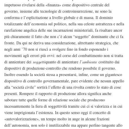
impetuoso rivelarsi della «finanza» come dispositivo centrale del
governo, insieme alle tecnologie di controinsurrezione, ne sono la
conferma e l’esplicitazione a livello globale e di massa. Il dominio
totalizzante dell’economia sul politico, nella sua celeste astrattezza e nella
rarefazione angelica delle sue incarnazioni ministeriali, fa risaltare ancor
più chiaramente il fatto che non c’è alcun “soggetto” dominante che ci fa
fronte. Da qui ne deriva una considerazione, altrettanto strategica, che
negli anni ’70 non si riuscì a svolgere fino in fondo esponendo i
movimenti agli errori più ovvi: nel corso del combattimento non si tratta
di annientare dei
soggetti
quanto di annientare
l’ambiente
costituito dai
dispositivi di produzione-controllo che rendono possibile il governo.
Inoltre essendo la società stessa a presentarsi, infine, come un gigantesco
dispositivo di controllo governamentale, pare evidente che nessun appello
alla “società civile” sortirà l’effetto di una rivolta contro lo stato di cose
presenti. Rompere il rapporto di produzione allora significa anche
sabotare tutte quelle forme di relazione sociale che producono
incessantemente la fiera di soggettività tramite cui ci si valorizza e in cui
viene imprigionata l’esistenza. In questo senso oggi il concetto di
«autovalorizzazione», un tempo molto in auge in alcune frazioni
dell’autonomia, non solo è inutilizzabile ma appare perfino tangente allo