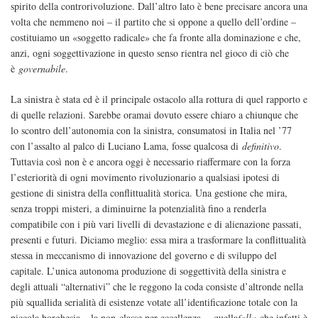
spirito della controrivoluzione. Dall’altro lato è bene precisare ancora una
volta che nemmeno noi – il partito che si oppone a quello dell’ordine –
costituiamo un «soggetto radicale» che fa fronte alla dominazione e che,
anzi, ogni soggettivazione in questo senso rientra nel gioco di ciò che
è
governabile
.
La sinistra è stata ed è il principale ostacolo alla rottura di quel rapporto e
di quelle relazioni. Sarebbe oramai dovuto essere chiaro a chiunque che
lo scontro dell’autonomia con la sinistra, consumatosi in Italia nel ’77
con l’assalto al palco di Luciano Lama, fosse qualcosa di
definitivo
.
Tuttavia così non è e ancora oggi è necessario riaffermare con la forza
l’esteriorità di ogni movimento rivoluzionario a qualsiasi ipotesi di
gestione di sinistra della conflittualità storica. Una gestione che mira,
senza troppi misteri, a diminuirne la potenzialità fino a renderla
compatibile con i più vari livelli di devastazione e di alienazione passati,
presenti e futuri. Diciamo meglio: essa mira a trasformare la conflittualità
stessa in meccanismo di innovazione del governo e di sviluppo del
capitale. L’unica autonoma produzione di soggettività della sinistra e
degli attuali “alternativi” che le reggono la coda consiste d’altronde nella
più squallida serialità di esistenze votate all’identificazione totale con la
piccola borghesia – la non-classe per eccellenza -, quella
folla
che infatti è