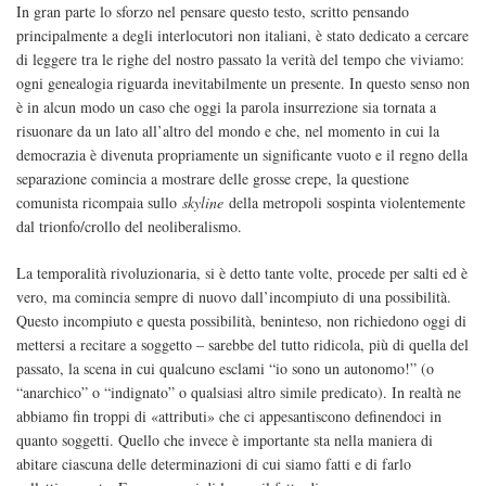
In gran parte lo sforzo nel pensare questo testo, scritto pensando
principalmente a degli interlocutori non italiani, è stato dedicato a cercare
di leggere tra le righe del nostro passato la verità del tempo che viviamo:
ogni genealogia riguarda inevitabilmente un presente. In questo senso non
è in alcun modo un caso che oggi la parola insurrezione sia tornata a
risuonare da un lato all’altro del mondo e che, nel momento in cui la
democrazia è divenuta propriamente un significante vuoto e il regno della
separazione comincia a mostrare delle grosse crepe, la questione
comunista ricompaia sullo
skyline
della metropoli sospinta violentemente
dal trionfo/crollo del neoliberalismo.
La temporalità rivoluzionaria, si è detto tante volte, procede per salti ed è
vero, ma comincia sempre di nuovo dall’incompiuto di una possibilità.
Questo incompiuto e questa possibilità, beninteso, non richiedono oggi di
mettersi a recitare a soggetto – sarebbe del tutto ridicola, più di quella del
passato, la scena in cui qualcuno esclami “io sono un autonomo!” (o
“anarchico” o “indignato” o qualsiasi altro simile predicato). In realtà ne
abbiamo fin troppi di «attributi» che ci appesantiscono definendoci in
quanto soggetti. Quello che invece è importante sta nella maniera di
abitare ciascuna delle determinazioni di cui siamo fatti e di farlo