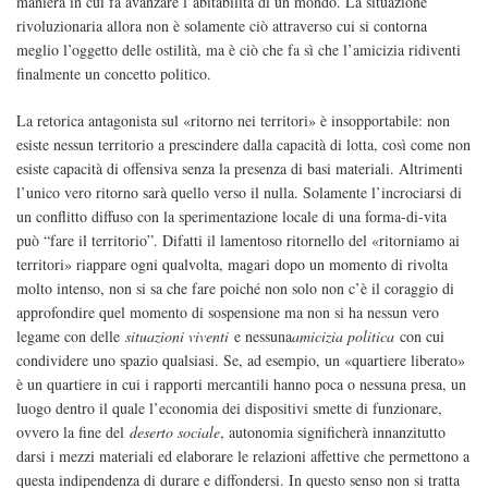
maniera in cui fa avanzare l’abitabilità di un mondo. La situazione
rivoluzionaria allora non è solamente ciò attraverso cui si contorna
meglio l’oggetto delle ostilità, ma è ciò che fa sì che l’amicizia ridiventi
finalmente un concetto politico.
La retorica antagonista sul «ritorno nei territori» è insopportabile: non
esiste nessun territorio a prescindere dalla capacità di lotta, così come non
esiste capacità di offensiva senza la presenza di basi materiali. Altrimenti
l’unico vero ritorno sarà quello verso il nulla. Solamente l’incrociarsi di
un conflitto diffuso con la sperimentazione locale di una forma-di-vita
può “fare il territorio”. Difatti il lamentoso ritornello del «ritorniamo ai
territori» riappare ogni qualvolta, magari dopo un momento di rivolta
molto intenso, non si sa che fare poiché non solo non c’è il coraggio di
approfondire quel momento di sospensione ma non si ha nessun vero
legame con delle
situazioni viventi
e nessuna
amicizia politica
con cui
condividere uno spazio qualsiasi. Se, ad esempio, un «quartiere liberato»
è un quartiere in cui i rapporti mercantili hanno poca o nessuna presa, un
luogo dentro il quale l’economia dei dispositivi smette di funzionare,
ovvero la fine del
deserto sociale
, autonomia significherà innanzitutto
darsi i mezzi materiali ed elaborare le relazioni affettive che permettono a
questa indipendenza di durare e diffondersi. In questo senso non si tratta