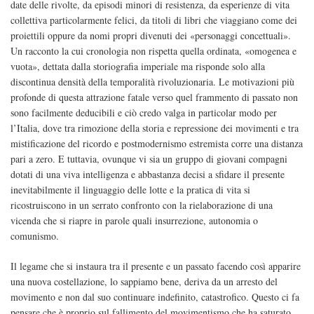
date delle rivolte, da episodi minori di resistenza, da esperienze di vita
collettiva particolarmente felici, da titoli di libri che viaggiano come dei
proiettili oppure da nomi propri divenuti dei «personaggi concettuali».
Un racconto la cui cronologia non rispetta quella ordinata, «omogenea e
vuota», dettata dalla storiografia imperiale ma risponde solo alla
discontinua densità della temporalità rivoluzionaria. Le motivazioni più
profonde di questa attrazione fatale verso quel frammento di passato non
sono facilmente deducibili e ciò credo valga in particolar modo per
l’Italia, dove tra rimozione della storia e repressione dei movimenti e tra
mistificazione del ricordo e postmodernismo estremista corre una distanza
pari a zero. E tuttavia, ovunque vi sia un gruppo di giovani compagni
dotati di una viva intelligenza e abbastanza decisi a sfidare il presente
inevitabilmente il linguaggio delle lotte e la pratica di vita si
ricostruiscono in un serrato confronto con la rielaborazione di una
vicenda che si riapre in parole quali insurrezione, autonomia o
comunismo.
Il legame che si instaura tra il presente e un passato facendo così apparire
una nuova costellazione, lo sappiamo bene, deriva da un arresto del
movimento e non dal suo continuare indefinito, catastrofico. Questo ci fa
pensare che è proprio sul fallimento del movimentismo che ha saturato