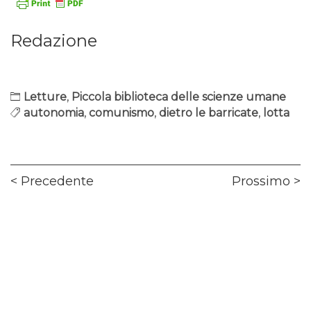
Redazione
Letture
,
Piccola biblioteca delle scienze umane
autonomia
,
comunismo
,
dietro le barricate
,
lotta
Navigazione
Previous
Ne
Precedente
Prossimo
articoli
post:
pos