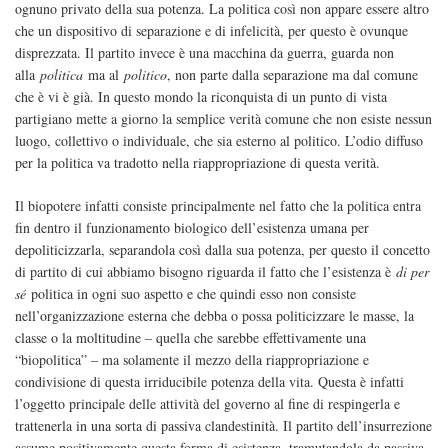
ognuno privato della sua potenza. La politica così non appare essere altro
che un dispositivo di separazione e di infelicità, per questo è ovunque
disprezzata. Il partito invece è una macchina da guerra, guarda non
alla
politica
ma al
politico
, non parte dalla separazione ma dal comune
che è vi è già. In questo mondo la riconquista di un punto di vista
partigiano mette a giorno la semplice verità comune che non esiste nessun
luogo, collettivo o individuale, che sia esterno al politico. L’odio diffuso
per la politica va tradotto nella riappropriazione di questa verità.
Il biopotere infatti consiste principalmente nel fatto che la politica entra
fin dentro il funzionamento biologico dell’esistenza umana per
depoliticizzarla, separandola così dalla sua potenza, per questo il concetto
di partito di cui abbiamo bisogno riguarda il fatto che l’esistenza è
di per
sé
politica in ogni suo aspetto e che quindi esso non consiste
nell’organizzazione esterna che debba o possa politicizzare le masse, la
classe o la moltitudine – quella che sarebbe effettivamente una
“biopolitica” – ma solamente il mezzo della riappropriazione e
condivisione di questa irriducibile potenza della vita. Questa è infatti
l’oggetto principale delle attività del governo al fine di respingerla e
trattenerla in una sorta di passiva clandestinità. Il partito dell’insurrezione
assume positivamente questa forma di esistenza, tramutandola da passiva