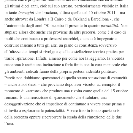
gli ultimi dieci anni, cioè sul suo arresto, particolarmente visibile in Italia
in tante
immagini
che bruciano, ultima quella del 15 ottobre 2011 – ma
anche altrove: da Londra a Il Cairo e da Oakland a Barcellona -, che
l’autonomia degli anni ’70 incontra il presente in quanto
possibilità
. Non
stupisce allora che anche chi proviene da altri percorsi, come è il caso di
molti che continuano a professarsi anarchici, quando è impegnato a
costruire insieme a tutti gli altri un piano di consistenza sovversivo
all’altezza dei tempi si rivolga a quella costellazione teorico-pratica per
trarne ispirazione. Infatti, almeno per come noi la leggiamo, la vicenda
autonoma è anche una incitazione a farla finita con la cura maniacale che
gli ambienti radicali fanno della propria pretesa «identità politica».
Perciò non dobbiamo spaventarci di quella strana sensazione di estraneità
– anche a noi stessi – che proviamo dopo aver vissuto, ad esempio, il
momento di «arresto» che produce una rivolta come quella del 15 ottobre
romano. È una sensazione di spaesamento che è salutare, una
desoggettivazione che ci impedisce di continuare a vivere come prima e
ci invita a esplorarne le potenzialità. Vivere fino in fondo questa crisi
della presenza oppure ripercorrere la strada della rimozione: delle due
l’una.