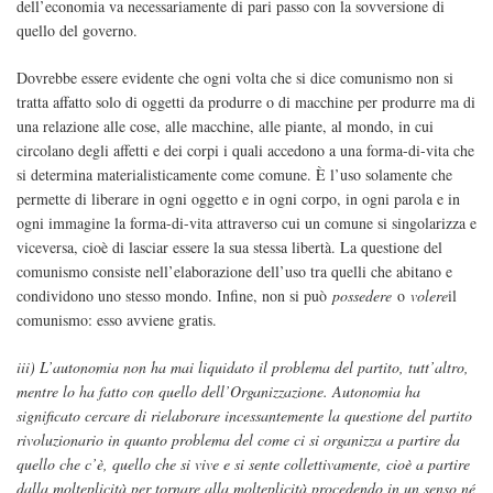
dell’economia va necessariamente di pari passo con la sovversione di
quello del governo.
Dovrebbe essere evidente che ogni volta che si dice comunismo non si
tratta affatto solo di oggetti da produrre o di macchine per produrre ma di
una relazione alle cose, alle macchine, alle piante, al mondo, in cui
circolano degli affetti e dei corpi i quali accedono a una forma-di-vita che
si determina materialisticamente come comune. È l’uso solamente che
permette di liberare in ogni oggetto e in ogni corpo, in ogni parola e in
ogni immagine la forma-di-vita attraverso cui un comune si singolarizza e
viceversa, cioè di lasciar essere la sua stessa libertà. La questione del
comunismo consiste nell’elaborazione dell’uso tra quelli che abitano e
condividono uno stesso mondo. Infine, non si può
possedere
o
volere
il
comunismo: esso avviene gratis.
iii) L’autonomia non ha mai liquidato il problema del partito, tutt’altro,
mentre lo ha fatto con quello dell’Organizzazione. Autonomia ha
significato cercare di rielaborare incessantemente la questione del partito
rivoluzionario in quanto problema del come ci si organizza a partire da
quello che c’è, quello che si vive e si sente collettivamente, cioè a partire
dalla molteplicità per tornare alla molteplicità procedendo in un senso né