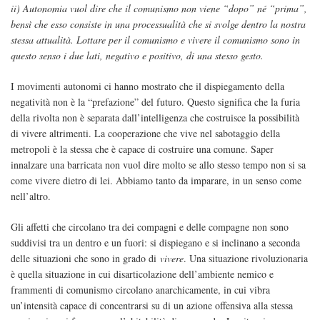
ii) Autonomia vuol dire che il comunismo non viene “dopo” né “prima”,
bensì che esso consiste in una processualità che si svolge dentro la nostra
stessa attualità. Lottare per il comunismo e vivere il comunismo sono in
questo senso i due lati, negativo e positivo, di una stesso gesto.
I movimenti autonomi ci hanno mostrato che il dispiegamento della
negatività non è la “prefazione” del futuro. Questo significa che la furia
della rivolta non è separata dall’intelligenza che costruisce la possibilità
di vivere altrimenti. La cooperazione che vive nel sabotaggio della
metropoli è la stessa che è capace di costruire una comune. Saper
innalzare una barricata non vuol dire molto se allo stesso tempo non si sa
come vivere dietro di lei. Abbiamo tanto da imparare, in un senso come
nell’altro.
Gli affetti che circolano tra dei compagni e delle compagne non sono
suddivisi tra un dentro e un fuori: si dispiegano e si inclinano a seconda
delle situazioni che sono in grado di
vivere
. Una situazione rivoluzionaria
è quella situazione in cui disarticolazione dell’ambiente nemico e
frammenti di comunismo circolano anarchicamente, in cui vibra
un’intensità capace di concentrarsi su di un azione offensiva alla stessa