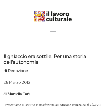
Skip
to
content
SPALANCARE LE FINESTRE DEI
Primary
Menu
SAPERI, AFFACCIARSI SUL
CONTEMPORANEO
Il ghiaccio era sottile. Per una storia
dell’autonomia
di
Redazione
26 Marzo 2012
di Marcello Tarì
[Presentiamo di seguito la postfazione all’edizione italiana de
Il ghiaccio