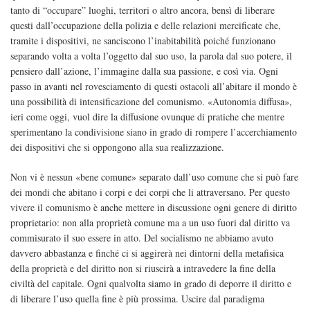
tanto di “occupare” luoghi, territori o altro ancora, bensì di liberare
questi dall’occupazione della polizia e delle relazioni mercificate che,
tramite i dispositivi, ne sanciscono l’inabitabilità poiché funzionano
separando volta a volta l’oggetto dal suo uso, la parola dal suo potere, il
pensiero dall’azione, l’immagine dalla sua passione, e così via. Ogni
passo in avanti nel rovesciamento di questi ostacoli all’abitare il mondo è
una possibilità di intensificazione del comunismo. «Autonomia diffusa»,
ieri come oggi, vuol dire la diffusione ovunque di pratiche che mentre
sperimentano la condivisione siano in grado di rompere l’accerchiamento
dei dispositivi che si oppongono alla sua realizzazione.
Non vi è nessun «bene comune» separato dall’uso comune che si può fare
dei mondi che abitano i corpi e dei corpi che li attraversano. Per questo
vivere il comunismo è anche mettere in discussione ogni genere di diritto
proprietario: non alla proprietà comune ma a un uso fuori dal diritto va
commisurato il suo essere in atto. Del socialismo ne abbiamo avuto
davvero abbastanza e finché ci si aggirerà nei dintorni della metafisica
della proprietà e del diritto non si riuscirà a intravedere la fine della
civiltà del capitale. Ogni qualvolta siamo in grado di deporre il diritto e
di liberare l’uso quella fine è più prossima. Uscire dal paradigma