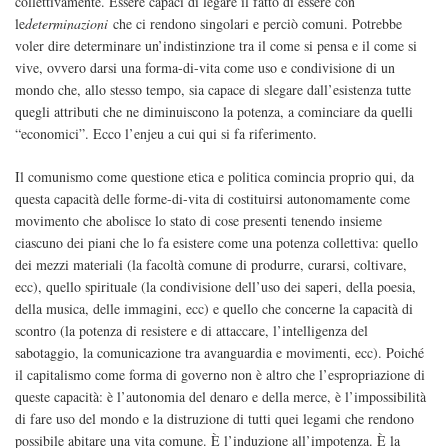
collettivamente. Essere capaci di legare il fatto di essere con
le
determinazioni
che ci rendono singolari e perciò comuni. Potrebbe
voler dire determinare un’indistinzione tra il come si pensa e il come si
vive, ovvero darsi una forma-di-vita come uso e condivisione di un
mondo che, allo stesso tempo, sia capace di slegare dall’esistenza tutte
quegli attributi che ne diminuiscono la potenza, a cominciare da quelli
“economici”. Ecco l’enjeu a cui qui si fa riferimento.
Il comunismo come questione etica e politica comincia proprio qui, da
questa capacità delle forme-di-vita di costituirsi autonomamente come
movimento che abolisce lo stato di cose presenti tenendo insieme
ciascuno dei piani che lo fa esistere come una potenza collettiva: quello
dei mezzi materiali (la facoltà comune di produrre, curarsi, coltivare,
ecc), quello spirituale (la condivisione dell’uso dei saperi, della poesia,
della musica, delle immagini, ecc) e quello che concerne la capacità di
scontro (la potenza di resistere e di attaccare, l’intelligenza del
sabotaggio, la comunicazione tra avanguardia e movimenti, ecc). Poiché
il capitalismo come forma di governo non è altro che l’espropriazione di
queste capacità: è l’autonomia del denaro e della merce, è l’impossibilità
di fare uso del mondo e la distruzione di tutti quei legami che rendono
possibile abitare una vita comune. È l’induzione all’impotenza. È la