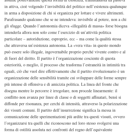
in attiva, cioè volgendo l’invisibilità del politico nell’esistenza qualunque
in arma a disposizione di chi si organizza per lottare e vivere altrimenti.
Parafrasando qualcuno che se ne intendeva: invisibile al potere, non a chi
gli sfugge. Quando l’autonomia diceva «illegalità di massa» forse bisogna
intenderla allora non solo come l’esercizio di un’attività politica
particolare – autoriduzione, esproprio, ecc – ma come la qualità stessa
che attraversa un’esistenza autonoma. La «vera vita» in questo mondo
può essere solo illegale, ingovernabile proprio perché vivente contro e al
di fuori del diritto. Il partito è l’organizzazione cosciente di questa
esteriorità, o meglio, il processo che trasforma l’estraneità in intimità tra
eguali, ciò che vuol dire effettivamente che il partito rivoluzionario è un
organizzazione delle sensibilità tramite cui sviluppare delle forme sempre
più intense di offensiva e di amicizia politica. La linea del fronte che
disegna mentre lo percorre è irregolare, non procede linearmente: il
conflitto non avanza per linee di classe o di soggetti affinatari, bensì si
diffonde per risonanza, per cerchi di intensità, attraverso la polarizzazione
dei vissuti comuni. Il partito dell’insurrezione significa la messa in
comunicazione delle sperimentazioni più ardite tra questi vissuti, ovvero
l’organizzarsi tra quelli che riconoscono nel loro stesso svolgersi una
forma di ostilità assoluta nei confronti del regno dell’equivalente