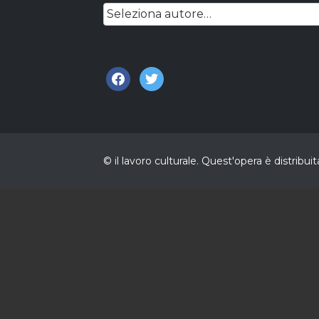
facebook
twitter
© il lavoro culturale. Quest'opera è distri
In collaborazione
Sostienici
Eventi