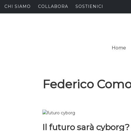
Skip
CHI SIAMO
COLLABORA
SOSTIENICI
to
content
I
SPALANCARE LE FINE
Home
C
Federico Como
Il futuro sarà cyborg?