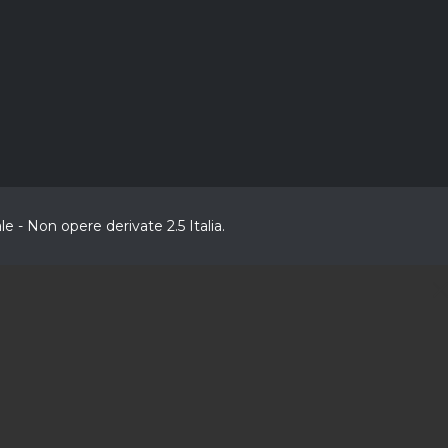
 - Non opere derivate 2.5 Italia.
C