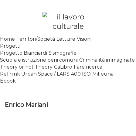
Skip
to
content
SPALANCARE LE FINESTRE DEI
Home
Territori/Società
Letture
Visioni
SAPERI, AFFACCIARSI SUL
Progetti
CONTEMPORANEO
Progetto Bianciardi
Sismografie
Scuola e istruzione beni comuni
Criminalità immaginate
Theory or not Theory
CaLibro
Fare ricerca
ReThink Urban Space / LARS
400 ISO
Milleuna
Ebook
Enrico Mariani