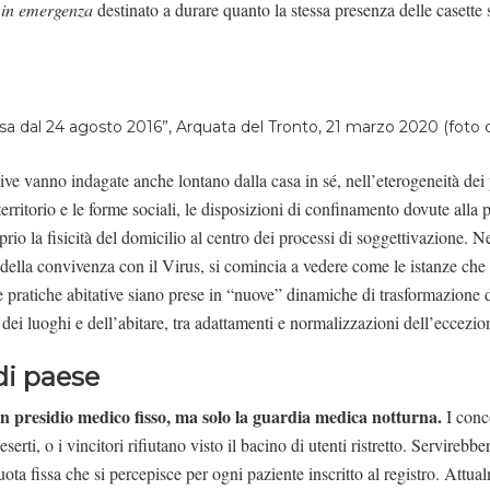
 in emergenza
destinato a durare quanto la stessa presenza delle casette 
sa dal 24 agosto 2016”, Arquata del Tronto, 21 marzo 2020 (foto di
tive vanno indagate anche lontano dalla casa in sé, nell’eterogeneità dei 
territorio e le forme sociali, le disposizioni di confinamento dovute all
io la fisicità del domicilio al centro dei processi di soggettivazione. N
 della convivenza con il Virus, si comincia a vedere come le istanze che
 e pratiche abitative siano prese in “nuove” dinamiche di trasformazione 
 dei luoghi e dell’abitare, tra adattamenti e normalizzazioni dell’eccezio
di paese
n presidio medico fisso, ma solo la guardia medica notturna.
I conc
erti, o i vincitori rifiutano visto il bacino di utenti ristretto. Servirebb
uota fissa che si percepisce per ogni paziente inscritto al registro. Attua