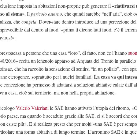
«riattivarsi 
eclusione imposta in abitazioni non-proprie può generare il
so al sisma»
. Il
pericolo esterno
, che quindi sarebbe “nell’aria”, cioè 
alizza, che
congela
. Dover-stare dentro introduce ad una percezione del 
prevedibile dal dentro al fuori: «prima ti dicono tutti fuori, c’è il terremo
avirus!».
iorestoacasa a persone che una casa “loro”, di fatto, non ce l’hanno
suon
4/8/2016» recita un lenzuolo apparso ad Arquata del Tronto in parallelo 
oinsae, che ha raccolto la sensazione di sentirsi “in un pollaio”, con spa
La casa va qui intesa
iane eterogenee, soprattutto per i nuclei familiari.
e concezione ha permesso di adattarsi a soluzioni abitative calate dall’a
re
a casa, cioè sul territorio, ma non nella propria abitazione.
sicologo
Valerio Valeriani
le SAE hanno attivato l’utopia del ritorno, «Os
oprio paese, ma quando è accaduto grazie alle SAE, ci si è accorti che c
 esiste più». E si realizza presto che per molti «una SAE è per sempre»
rticolare una forma abitativa di lungo termine. L’acronimo SAE è in que