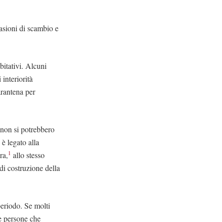
casioni di scambio e
abitativi. Alcuni
interiorità
arantena per
 non si potrebbero
 è legato alla
1
ra,
allo stesso
di costruzione della
eriodo. Se molti
le persone che