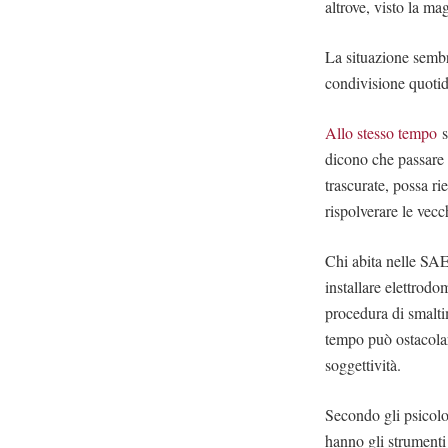
altrove, visto la ma
La situazione sembr
condivisione quotid
Allo stesso tempo
s
dicono che passare t
trascurate, possa r
rispolverare le vecc
Chi abita nelle SAE
installare elettrodo
procedura di smaltim
tempo può ostacolare
soggettività.
Secondo gli psicol
hanno gli strumenti 