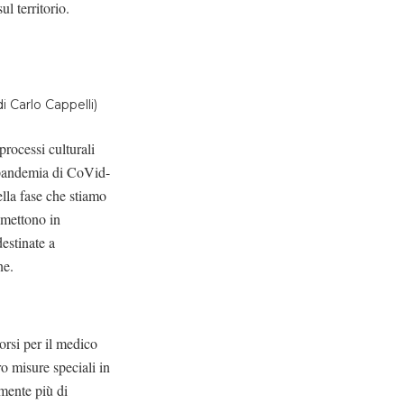
sul territorio.
 Carlo Cappelli)
processi culturali
a pandemia di CoVid-
ella fase che stiamo
 mettono in
destinate a
ne.
orsi per il medico
ero misure speciali in
lmente più di