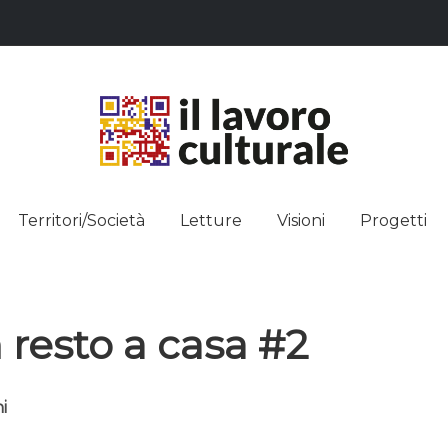
L LAVO
STRE DEI SAPERI, AFFACCIARSI 
Territori/Società
Letture
Visioni
Progetti
ULTUR
 resto a casa #2
i