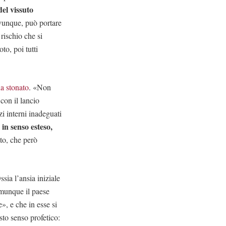
del vissuto
ovunque, può portare
rischio che si
to, poi tutti
a stonato
. «Non
con il lancio
zi interni inadeguati
 in senso esteso,
lto, che però
sia l’ansia iniziale
omunque il paese
, e che in esse si
sto senso profetico: