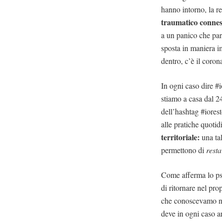
hanno intorno, la r
traumatico connes
a un panico che par
sposta in maniera im
dentro, c’è il coron
In ogni caso dire #
stiamo a casa dal 2
dell’hashtag #iorest
alle pratiche quotid
territoriale:
una tal
permettono di
resta
Come afferma lo p
di ritornare nel pr
che conoscevamo non
deve in ogni caso a