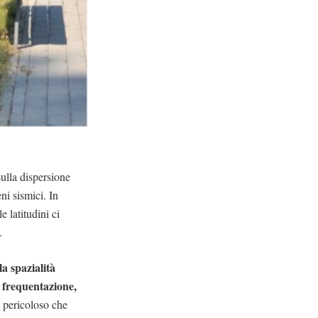
sulla dispersione
ni sismici. In
 latitudini ci
.
a spazialità
e frequentazione,
 pericoloso che