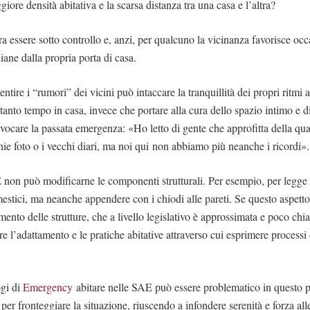
ggiore densità abitativa e la scarsa distanza tra una casa e l’altra?
a essere sotto controllo e, anzi, per qualcuno la vicinanza favorisce oc
iane dalla propria porta di casa.
entire i “rumori” dei vicini può intaccare la tranquillità dei propri ritmi 
anto tempo in casa, invece che portare alla cura dello spazio intimo e di 
ievocare la passata emergenza: «Ho letto di gente che approfitta della qu
hie foto o i vecchi diari, ma noi qui non abbiamo più neanche i ricordi».
 non può modificarne le componenti strutturali. Per esempio, per legge
mestici, ma neanche appendere con i chiodi alle pareti. Se questo aspetto
ento delle strutture, che a livello legislativo è approssimata e poco chia
 l’adattamento e le pratiche abitative attraverso cui esprimere processi 
ogi di
Emergency
abitare nelle SAE può essere problematico in questo p
per fronteggiare la situazione, riuscendo a infondere serenità e forza al