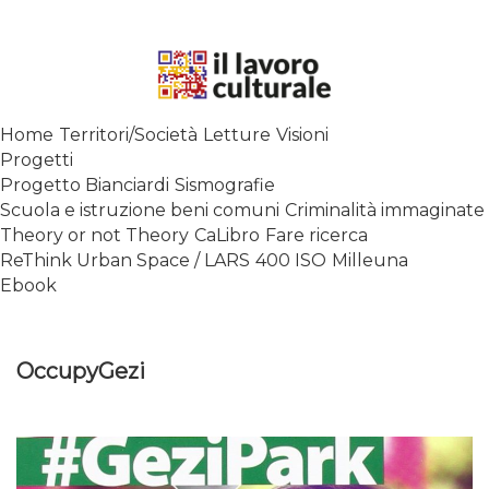
Skip
to
content
SPALANCARE LE FINESTRE DEI
Home
Territori/Società
Letture
Visioni
SAPERI, AFFACCIARSI SUL
Progetti
CONTEMPORANEO
Progetto Bianciardi
Sismografie
Scuola e istruzione beni comuni
Criminalità immaginate
Theory or not Theory
CaLibro
Fare ricerca
ReThink Urban Space / LARS
400 ISO
Milleuna
Ebook
OccupyGezi