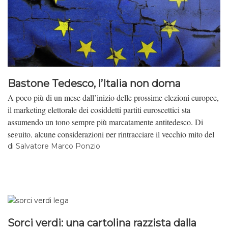
Bastone Tedesco, l’Italia non doma
A poco più di un mese dall’inizio delle prossime elezioni europee,
il marketing elettorale dei cosiddetti partiti euroscettici sta
assumendo un tono sempre più marcatamente antitedesco. Di
seguito, alcune considerazioni per rintracciare il vecchio mito del
“Cattivo Tedesco” dal quale sembra attingere a piene mani la
di
Salvatore Marco Ponzio
retorica antieuropeista di Lega e Movimento 5 stelle.
Sorci verdi: una cartolina razzista dalla