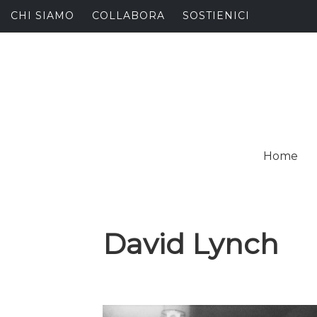
Skip
CHI SIAMO
COLLABORA
SOSTIENICI
to
content
I
SPALANCARE LE FINE
Home
C
David Lynch