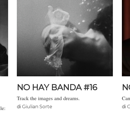
NO HAY BANDA #16
N
Track the images and dreams.
Can
di
Giulian Sorte
di
G
le: