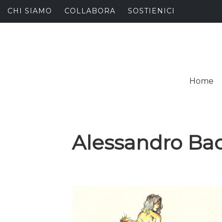
Skip
CHI SIAMO
COLLABORA
SOSTIENICI
to
content
I
SPALANCARE LE FINE
Home
C
Alessandro Ba