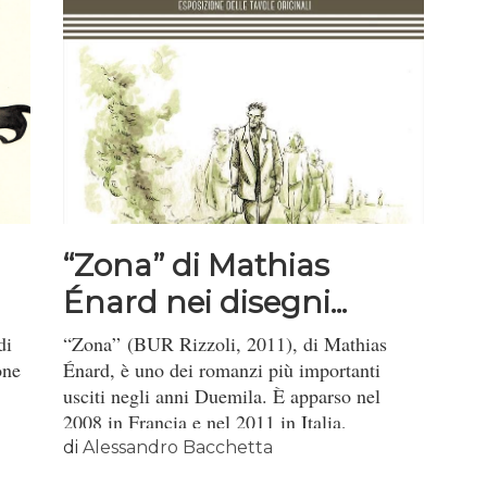
“Zona” di Mathias
Énard nei disegni...
di
“Zona” (BUR Rizzoli, 2011), di Mathias
one
Énard, è uno dei romanzi più importanti
usciti negli anni Duemila. È apparso nel
2008 in Francia e nel 2011 in Italia,
nell’ottima traduzione di Yasmina Melaouah.
di
Alessandro Bacchetta