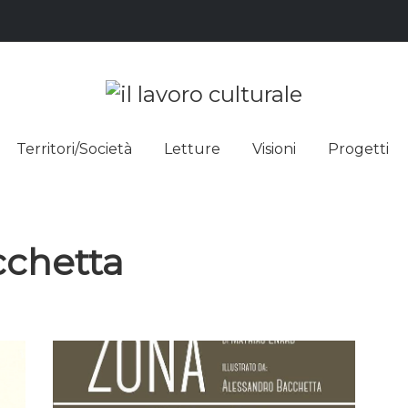
L LAVO
STRE DEI SAPERI, AFFACCIARSI 
Territori/Società
Letture
Visioni
Progetti
ULTUR
cchetta