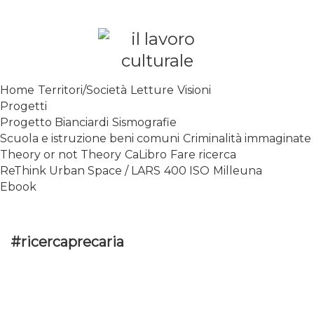
Skip
to
content
SPALANCARE LE FINESTRE DEI
Home
Territori/Società
Letture
Visioni
SAPERI, AFFACCIARSI SUL
Progetti
CONTEMPORANEO
Progetto Bianciardi
Sismografie
Scuola e istruzione beni comuni
Criminalità immaginate
Theory or not Theory
CaLibro
Fare ricerca
ReThink Urban Space / LARS
400 ISO
Milleuna
Ebook
#ricercaprecaria