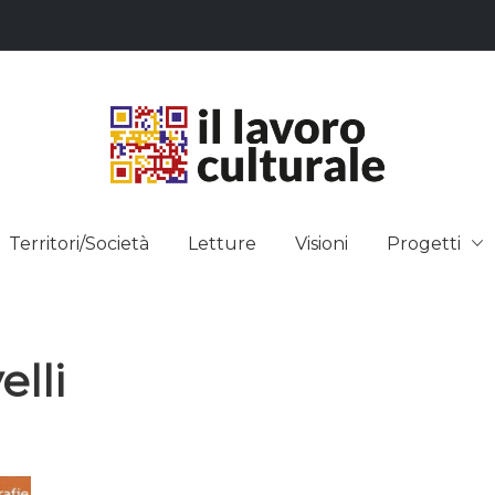
L LAVO
STRE DEI SAPERI, AFFACCIARSI 
Territori/Società
Letture
Visioni
Progetti
ULTUR
lli