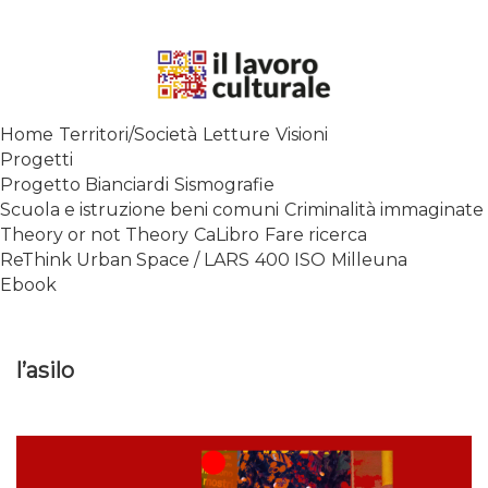
Skip
to
content
SPALANCARE LE FINESTRE DEI
Home
Territori/Società
Letture
Visioni
SAPERI, AFFACCIARSI SUL
Progetti
CONTEMPORANEO
Progetto Bianciardi
Sismografie
Scuola e istruzione beni comuni
Criminalità immaginate
Theory or not Theory
CaLibro
Fare ricerca
ReThink Urban Space / LARS
400 ISO
Milleuna
Ebook
l’asilo