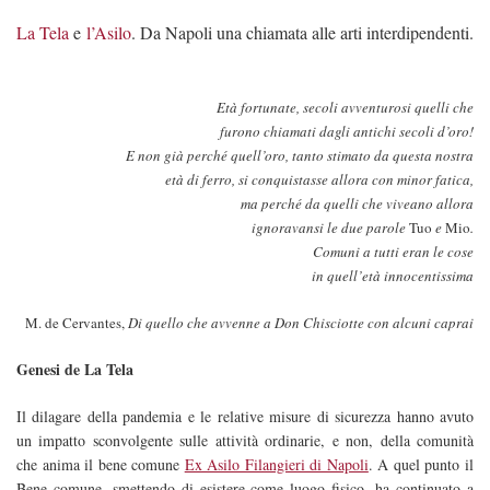
La Tela
e
l’Asilo
. Da Napoli una chiamata alle arti interdipendenti.
Età fortunate, secoli avventurosi quelli che
furono chiamati dagli antichi secoli d’oro!
E non già perché quell’oro, tanto stimato da questa nostra
età di ferro, si conquistasse allora con minor fatica,
ma perché da quelli che viveano allora
ignoravansi le due parole
Tuo
e
Mio
.
Comuni a tutti eran le cose
in quell’età innocentissima
M. de Cervantes,
Di quello che avvenne a Don Chisciotte con alcuni caprai
Genesi de La Tela
Il dilagare della pandemia e le relative misure di sicurezza hanno avuto
un impatto sconvolgente sulle attività ordinarie, e non, della comunità
che anima il bene comune
Ex Asilo Filangieri di Napoli
. A quel punto il
Bene comune, smettendo di esistere come luogo fisico, ha continuato a