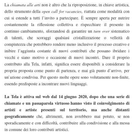
La
chiamata alle arti
non è altro che la riproposizione, in chiave artistica,
dello strumento della
open call for vacancies
, riattata come modalità con
cui si estende a tutti l’invito a partecipare. È sempre aperta per nutrire
costantemente la riflessione collettiva e rispecchiare il presente in
continuo cambiamento, sforzandosi di garantire un
turn over
sistematico
di talenti, che scoraggi qualsiasi cristallizzazione o velleità di
compiutezza che potrebbero rendere meno inclusivo il processo creativo e
inibire l’aggiunta costante di nuovi contributi che possano ibridare i
vecchi e siano motivo e occasione di nuovi incontri. Dare il proprio
contributo alla Tela, infatti, significa essere disponibili a considerare la
propria proposta come punto di partenza, e mai già punto d’arrivo, per
un’azione condivisa. Per questo molte opere sono volutamente non-finite,
essendo predisposte a incontrare nuovi linguaggi.
La Tela è attiva sul web dal 14 giugno 2020, dopo che una serie di
chiamate e un passaparola virtuoso hanno visto il coinvolgimento di
artisti e artiste presenti sul territorio, ma anche distanti
geograficamente
che, altrimenti, non avrebbero mai potuto, se non
sporadicamente e con difficoltà, contribuire alla condivisione e alla messa
in comune dei loro contributi artistici.