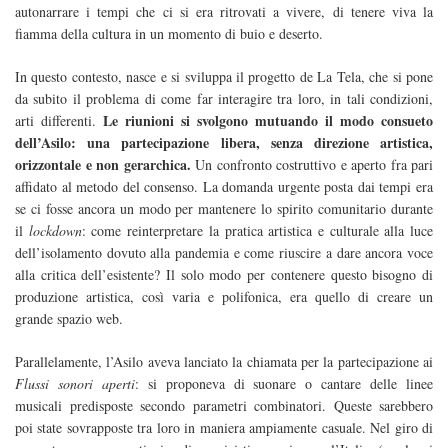
autonarrare i tempi che ci si era ritrovati a vivere, di tenere viva la
fiamma della cultura in un momento di buio e deserto.
In questo contesto, nasce e si sviluppa il progetto de La Tela, che si pone
da subito il problema di come far interagire tra loro, in tali condizioni,
Le riunioni si svolgono mutuando il modo consueto
arti differenti.
dell’Asilo: una partecipazione libera, senza direzione artistica,
orizzontale e non gerarchica.
Un confronto costruttivo e aperto fra pari
affidato al metodo del consenso. La domanda urgente posta dai tempi era
se ci fosse ancora un modo per mantenere lo spirito comunitario durante
il
lockdown
: come reinterpretare la pratica artistica e culturale alla luce
dell’isolamento dovuto alla pandemia e come riuscire a dare ancora voce
alla critica dell’esistente? Il solo modo per contenere questo bisogno di
produzione artistica, così varia e polifonica, era quello di creare un
grande spazio web.
Parallelamente, l’Asilo aveva lanciato la chiamata per la partecipazione ai
Flussi sonori aperti
: si proponeva di suonare o cantare delle linee
musicali predisposte secondo parametri combinatori. Queste sarebbero
poi state sovrapposte tra loro in maniera ampiamente casuale. Nel giro di