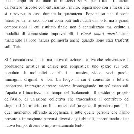
poco tempo un centinaio di musicisti sparsi per l’Italia (e alcuni
dall’estero) accolse con entusiasmo l’invito, registrando con i mezzi che
si ritrovava in casa durante la quarantena. Fondati su una filosofia
interdipendente, secondo cui contributi individuali danno forma a grandi
composizioni il cui risultato finale non è centralizzato ma ceduto a
modalità di connessione imprevedibili, i
Flussi sonori aperti
hanno
mantenuto la loro natura polimorfa anche quando sono stati trasferiti
sulla Tela.
Si è cercata così una forma nuova di azione creativa che reinventasse la
produzione artistica in chiave non solipsistica: uno spazio sul web,
popolato da molteplici contributi – musica, video, voci, parole,
immagini, originali e non. Un luogo in cui è consentito a tutti di
incontrarsi, interagire e creare insieme, fronteggiando, un po’ meno soli,
l’apatia e l’incertezza del tempo dell’isolamento. Il desiderio, proprio
dell’Asilo, di un’azione collettiva che trascendesse il contributo del
singolo si è trasferito on line, mosso dall’urgenza di prendere parola in
quel momento, offrendo accoglienza a tutte quelle persone che hanno
provato a immaginare percorsi diversi dagli abituali, approfittando di un
nuovo tempo, divenuto improvvisamente lento.