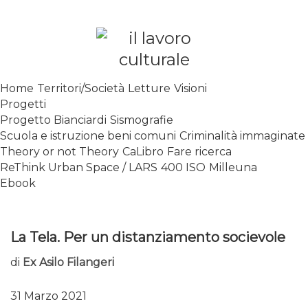
Skip
to
content
SPALANCARE LE FINESTRE DEI
Home
Territori/Società
Letture
Visioni
SAPERI, AFFACCIARSI SUL
Progetti
CONTEMPORANEO
Progetto Bianciardi
Sismografie
Scuola e istruzione beni comuni
Criminalità immaginate
Theory or not Theory
CaLibro
Fare ricerca
ReThink Urban Space / LARS
400 ISO
Milleuna
Ebook
La Tela. Per un distanziamento socievole
di
Ex Asilo Filangeri
31 Marzo 2021