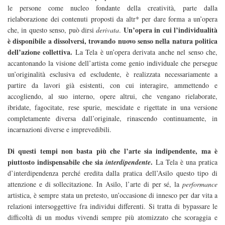
le persone come nucleo fondante della creatività, parte dalla
rielaborazione dei contenuti proposti da altr* per dare forma a un’opera
Un’opera in cui l’individualità
che, in questo senso, può dirsi
derivata
.
è disponibile a dissolversi, trovando nuovo senso nella natura politica
dell’azione collettiva.
La Tela è un’opera derivata anche nel senso che,
accantonando la visione dell’artista come genio individuale che persegue
un’originalità esclusiva ed escludente, è realizzata necessariamente a
partire da lavori già esistenti, con cui interagire, ammettendo e
accogliendo, al suo interno, opere altrui, che vengano rielaborate,
ibridate, fagocitate, rese spurie, mescidate e rigettate in una versione
completamente diversa dall’originale, rinascendo continuamente, in
incarnazioni diverse e imprevedibili.
Di questi tempi non basta più che l’arte sia indipendente, ma è
piuttosto indispensabile che sia
.
interdipendente
La Tela è una pratica
d’interdipendenza perché eredita dalla pratica dell’Asilo questo tipo di
attenzione e di sollecitazione. In Asilo, l’arte di per sé, la
performance
artistica, è sempre stata un pretesto, un’occasione di innesco per dar vita a
relazioni intersoggettive fra individui differenti. Si tratta di bypassare le
difficoltà di un modus vivendi sempre più atomizzato che scoraggia e