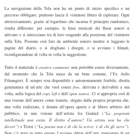
La navigazione della Tela non ha un punto di inizio specifico o un
percorso obbligato, piuttosto lascia il visitatore libero di esplorare. Ogni
attraversamento, grazie al logaritmo che incarna il principio randomico,
risulta differente: per esempio, le linee musicali dei flussi sonori si
attivano e si intrecciano tra di loro reagendo alla posizione del visitatore
sulla Tela. Possono così fare da ambiente sonoro mentre si leggono le
pagine del diario, o si sfogliano i disegni, o si avviano i filmati,
riconfigurandone di volta in volta la suggestione.
Tutto il materiale è
creative commons
: non potrebbe essere diversamente,
dal momento che la Tela nasce da un bene comune, l’Ex Asilo
Filnangieri. È sempre resa disponibile e autonomamente fruibile, diretta
gemmatura di un’arte che vuol essere
free
, derivata e derivabile a sua
volta, nella logica del
copy left
e dell’
open source.
Ci si appropria così di
una visione dell’autore come tramite, slegato dalla propria proposta che,
una volta realizzata, è donata all’opera aperta e al libero arbitrio del
pubblico, in una visione dell’artista fra Godard (
“La proprietà
intellettuale non esiste. Il diritto d’autore? Un artista non ha che
doveri”
) e Troisi (
“La poesia non è di chi la scrive: è di chi gli serve”
).
Non c’è però in tutto questo l’arcigno diktat dell’arte impegnata di un