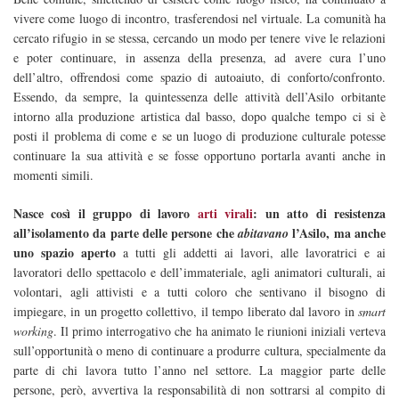
vivere come luogo di incontro, trasferendosi nel virtuale. La comunità ha
cercato rifugio in se stessa, cercando un modo per tenere vive le relazioni
e poter continuare, in assenza della presenza, ad avere cura l’uno
dell’altro, offrendosi come spazio di autoaiuto, di conforto/confronto.
Essendo, da sempre, la quintessenza delle attività dell’Asilo orbitante
intorno alla produzione artistica dal basso, dopo qualche tempo ci si è
posti il problema di come e se un luogo di produzione culturale potesse
continuare la sua attività e se fosse opportuno portarla avanti anche in
momenti simili.
Nasce così il gruppo di lavoro
arti virali
: un atto di resistenza
all’isolamento da parte delle persone che
l’Asilo, ma anche
abitavano
uno spazio aperto
a tutti gli addetti ai lavori, alle lavoratrici e ai
lavoratori dello spettacolo e dell’immateriale, agli animatori culturali, ai
volontari, agli attivisti e a tutti coloro che sentivano il bisogno di
impiegare, in un progetto collettivo, il tempo liberato dal lavoro in
smart
working
. Il primo interrogativo che ha animato le riunioni iniziali verteva
sull’opportunità o meno di continuare a produrre cultura, specialmente da
parte di chi lavora tutto l’anno nel settore. La maggior parte delle
persone, però, avvertiva la responsabilità di non sottrarsi al compito di