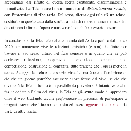
accomunate dal rifiuto di questa scelta escludente, discriminatoria e
La Tela nasce in un momento di
,
immotivata.
distanziamento sociale
con l’intenzione di ribaltarlo. Del resto, dietro ogni tela c’è un telaio
,
costituito in questo caso dalla struttura fatta di relazioni umane e incontri,
da cui prende forma l’opera e attraverso le quali è necessario passare.
In conclusione, la Tela, nata dalla comunità dell’Asilo a partire dal marzo
2020 per mantenere vive le relazioni artistiche (e non), ha finito per
trovare il suo senso ultimo nel fare comune e in quello che ne può
derivare: riflessione, cooperazione, condivisione, empatia, non
competizione, costruzione di comunità, tutte pratiche che l’opera mette in
scena. Ad oggi, la Tela è uno spazio virtuale, ma è anche l’embrione di
ciò che un giorno potrebbe assumere nuove forme dal vivo: se ciò che
diventerà la Tela in futuro è impossibile da prevedere, è intanto vero che,
fra un’ondata e l’altra del virus, la Tela ha già avuto modo di approdare
oltre il web, traslando alcune
performance
in presenza, di partecipare a
progetti esterni che l’hanno coinvolta ed essere
oggetto di attenzione
da
parte di altre realtà.