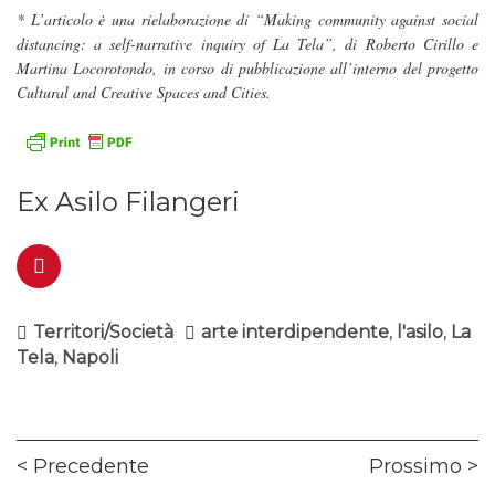
* L’articolo è una rielaborazione di “Making community against social
distancing: a self-narrative inquiry of La Tela”, di Roberto Cirillo e
Martina Locorotondo, in corso di pubblicazione all’interno del progetto
Cultural and Creative Spaces and Cities.
Ex Asilo Filangeri
Territori/Società
arte interdipendente
,
l'asilo
,
La
Tela
,
Napoli
Navigazione
Previous
Ne
Precedente
Prossimo
articoli
post:
pos