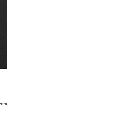
.
cura