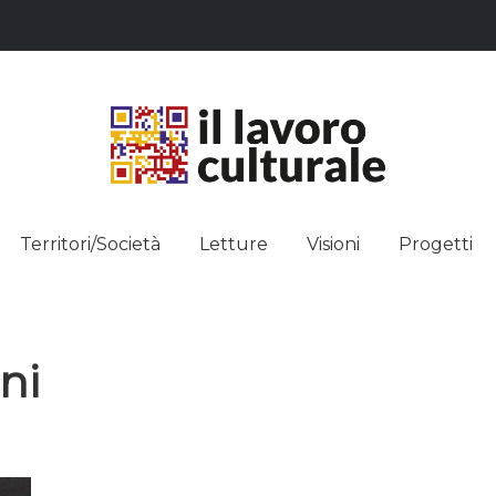
L LAVO
STRE DEI SAPERI, AFFACCIARSI 
Territori/Società
Letture
Visioni
Progetti
ULTUR
ni