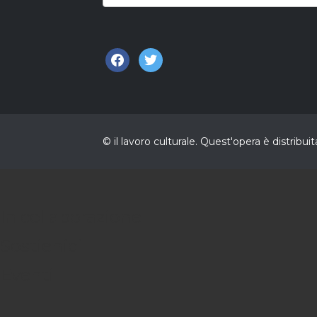
facebook
twitter
© il lavoro culturale. Quest'opera è distri
In collaborazione
Sostienici
Eventi