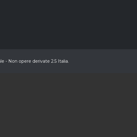
 - Non opere derivate 2.5 Italia.
C