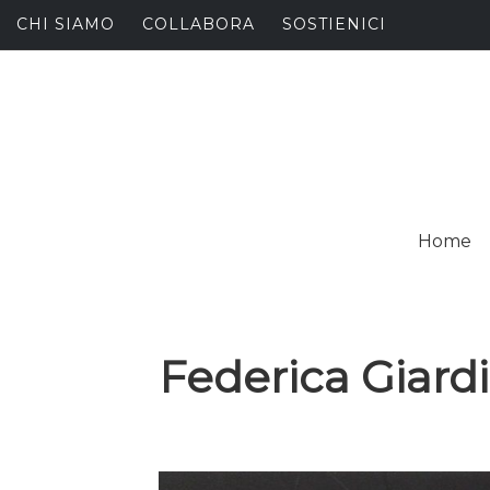
Skip
CHI SIAMO
COLLABORA
SOSTIENICI
to
content
I
SPALANCARE LE FINE
Home
C
Federica Giardi