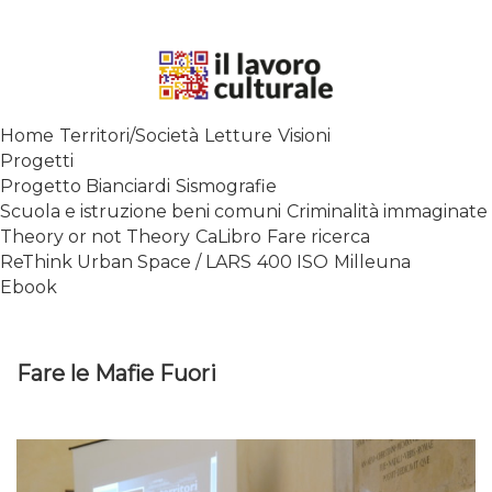
Skip
to
content
SPALANCARE LE FINESTRE DEI
Home
Territori/Società
Letture
Visioni
SAPERI, AFFACCIARSI SUL
Progetti
CONTEMPORANEO
Progetto Bianciardi
Sismografie
Scuola e istruzione beni comuni
Criminalità immaginate
Theory or not Theory
CaLibro
Fare ricerca
ReThink Urban Space / LARS
400 ISO
Milleuna
Ebook
Fare le Mafie Fuori