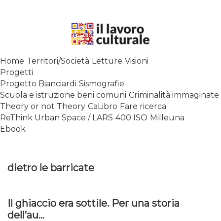
Skip
to
content
SPALANCARE LE FINESTRE DEI
Home
Territori/Società
Letture
Visioni
SAPERI, AFFACCIARSI SUL
Progetti
CONTEMPORANEO
Progetto Bianciardi
Sismografie
Scuola e istruzione beni comuni
Criminalità immaginate
Theory or not Theory
CaLibro
Fare ricerca
ReThink Urban Space / LARS
400 ISO
Milleuna
Ebook
dietro le barricate
Il ghiaccio era sottile. Per una storia
dell’au...