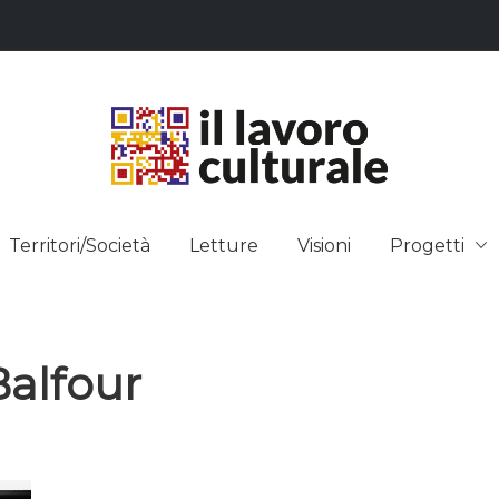
L LAVO
STRE DEI SAPERI, AFFACCIARSI 
Territori/Società
Letture
Visioni
Progetti
ULTUR
Balfour