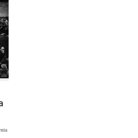
a
emia