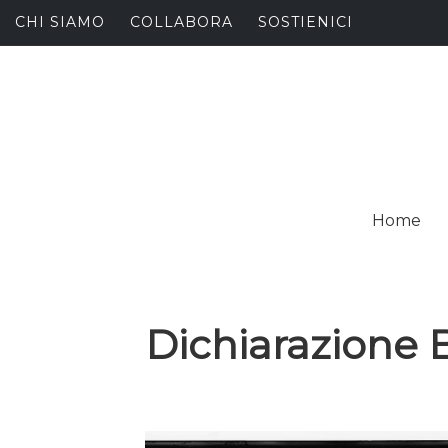
Skip
CHI SIAMO
COLLABORA
SOSTIENICI
to
content
I
SPALANCARE LE FINE
Home
C
Dichiarazione 