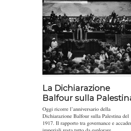
La Dichiarazione
Balfour sulla Palestin
e la d...
Oggi ricorre l’anniversario della
Dichiarazione Balfour sulla Palestina del
1917. Il rapporto tra governance e accad
imperiali resta tutto da esplorare.