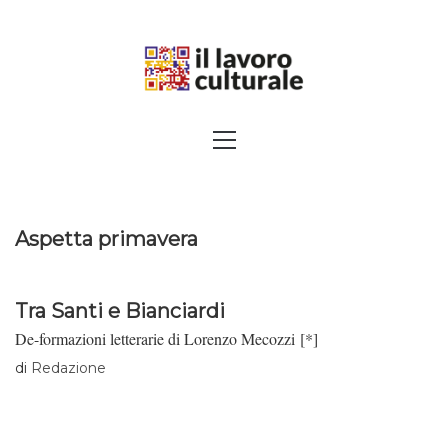
Skip
to
content
SPALANCARE LE FINESTRE DEI
Primary
Menu
SAPERI, AFFACCIARSI SUL
CONTEMPORANEO
Aspetta primavera
Tra Santi e Bianciardi
De-formazioni letterarie di Lorenzo Mecozzi [*]
di
Redazione