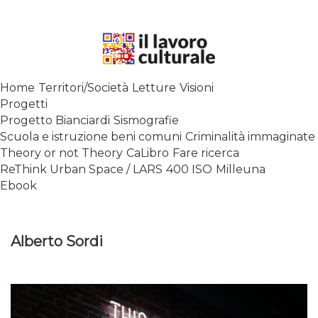
Skip
to
content
SPALANCARE LE FINESTRE DEI
Home
Territori/Società
Letture
Visioni
SAPERI, AFFACCIARSI SUL
Progetti
CONTEMPORANEO
Progetto Bianciardi
Sismografie
Scuola e istruzione beni comuni
Criminalità immaginate
Theory or not Theory
CaLibro
Fare ricerca
ReThink Urban Space / LARS
400 ISO
Milleuna
Ebook
Alberto Sordi