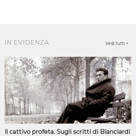
Bosnia e la Croazia. Una mappa geografica che disegna anche
una mappa psichica dove tra speranza, illusione, fallimento,
prende forma il “game” ossia il tentativo di entrare in Europa: se lo
vinci sei vivo, se lo perdi hai fallito oppure puoi anche morire. In
quei boschi, tra mine, droni, termorilevatori, cani addestrati,
cacciatori d’uomini, si consumano tragedie che vestono la forma
IN EVIDENZA
Vedi tutti
delle sevizie e della tortura. Trattati come prede, costretti a
rischiare la vita, i loro corpi in balia delle acque e di una guerra
che insiste contro la loro […]
Il cattivo profeta. Sugli scritti di Bianciardi