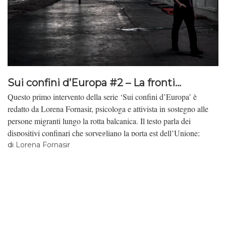
Sui confini d’Europa #2 – La fronti...
Questo primo intervento della serie ‘Sui confini d’Europa’ è
redatto da Lorena Fornasir, psicologa e attivista in sostegno alle
persone migranti lungo la rotta balcanica. Il testo parla dei
dispositivi confinari che sorvegliano la porta est dell’Unione;
racconta le storie di tortura dalle ultime città bosniache di frontiera,
di
Lorena Fornasir
Bihać e Velika Kladuša, verso l’Italia; lascia emergere, lungo un
percorso fisico e psicologico in cui si moltiplicano le violenze
commesse sotto le bandiere d’Europa, le voci di chi continua,
inarrestabile, a sognare la libertà oltre confine. La Redazione di
Lavoro Culturale Violenza e tortura ai confini d’Europa Sono
ottanta chilometri di confine quelli che marcano il territorio tra la