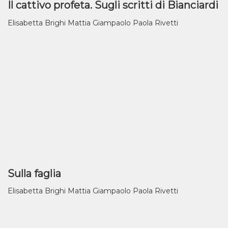
Il cattivo profeta. Sugli scritti di Bianciardi
Elisabetta Brighi Mattia Giampaolo Paola Rivetti
Sulla faglia
Elisabetta Brighi Mattia Giampaolo Paola Rivetti