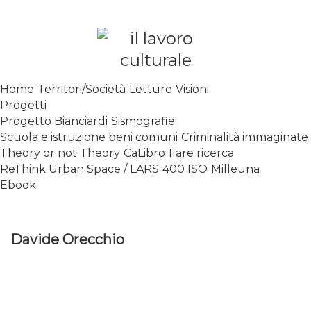
Skip
to
content
SPALANCARE LE FINESTRE DEI
Home
Territori/Società
Letture
Visioni
SAPERI, AFFACCIARSI SUL
Progetti
CONTEMPORANEO
Progetto Bianciardi
Sismografie
Scuola e istruzione beni comuni
Criminalità immaginate
Theory or not Theory
CaLibro
Fare ricerca
ReThink Urban Space / LARS
400 ISO
Milleuna
Ebook
Davide Orecchio