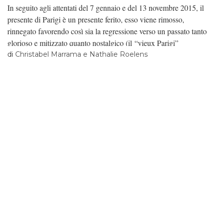
In seguito agli attentati del 7 gennaio e del 13 novembre 2015, il
presente di Parigi è un presente ferito, esso viene rimosso,
rinnegato favorendo così sia la regressione verso un passato tanto
glorioso e mitizzato quanto nostalgico (il “vieux Parigi”
conviviale fino alle “Nuits debout”), sia il tropismo prospettivo di
di
Christabel Marrama e Nathalie Roelens
notevoli progetti futuri, brillanti e fluidi: la Tour Triangle, le Grand
Parigi, la pedonalizzazione degli argini della Senna. In entrambi i
casi, si osserva un’elusione del presente. Il nostro obiettivo sarà
proprio l’analisi di questa fuga dal presente che nell’ambito dello
studio psicoanalitico del comportamento, consiste nell’evitare il
confronto con l’oggetto o la situazione fobogena (avoidance
behavior in inglese).