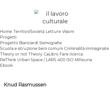
Skip
to
content
SPALANCARE LE FINESTRE DEI
Home
Territori/Società
Letture
Visioni
SAPERI, AFFACCIARSI SUL
Progetti
CONTEMPORANEO
Progetto Bianciardi
Sismografie
Scuola e istruzione beni comuni
Criminalità immaginate
Theory or not Theory
CaLibro
Fare ricerca
ReThink Urban Space / LARS
400 ISO
Milleuna
Ebook
Knud Rasmussen