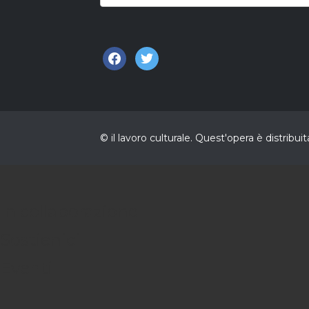
facebook
twitter
© il lavoro culturale. Quest'opera è distri
In collaborazione
Sostienici
Eventi