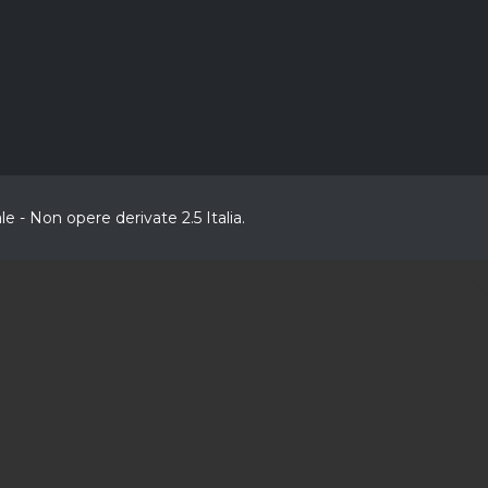
 - Non opere derivate 2.5 Italia.
C