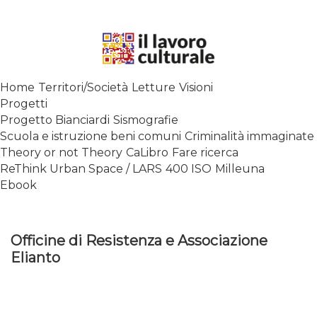
Skip
to
content
SPALANCARE LE FINESTRE DEI
Home
Territori/Società
Letture
Visioni
SAPERI, AFFACCIARSI SUL
Progetti
CONTEMPORANEO
Progetto Bianciardi
Sismografie
Scuola e istruzione beni comuni
Criminalità immaginate
Theory or not Theory
CaLibro
Fare ricerca
ReThink Urban Space / LARS
400 ISO
Milleuna
Ebook
Officine di Resistenza e Associazione
Elianto