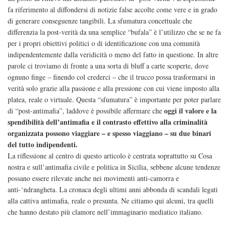
fa riferimento al diffondersi di notizie false accolte come vere e in grado
di generare conseguenze tangibili. La sfumatura concettuale che
differenzia la post-verità da una semplice “bufala” è l’utilizzo che se ne fa
per i propri obiettivi politici o di identificazione con una comunità
indipendentemente dalla veridicità o meno del fatto in questione. In altre
parole ci troviamo di fronte a una sorta di bluff a carte scoperte, dove
ognuno finge – finendo col crederci – che il trucco possa trasformarsi in
verità solo grazie alla passione e alla pressione con cui viene imposto alla
platea, reale o virtuale. Questa “sfumatura” è importante per poter parlare
oggi il valore e la
di “post-antimafia”, laddove è possibile affermare che
spendibilità dell’antimafia e il contrasto effettivo alla criminalità
organizzata possono viaggiare – e spesso viaggiano – su due binari
del tutto indipendenti.
La riflessione al centro di questo articolo è centrata soprattutto su Cosa
nostra e sull’antimafia civile e politica in Sicilia, sebbene alcune tendenze
possano essere rilevate anche nei movimenti anti-camorra e
anti-‘ndrangheta. La cronaca degli ultimi anni abbonda di scandali legati
alla cattiva antimafia, reale o presunta. Ne citiamo qui alcuni, tra quelli
che hanno destato più clamore nell’immaginario mediatico italiano.