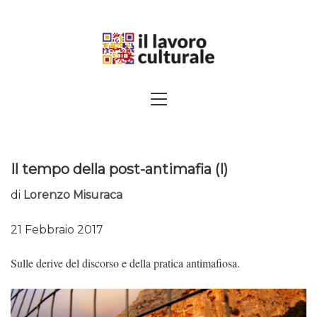
Skip
to
content
SPALANCARE LE FINESTRE DEI
Primary
Menu
SAPERI, AFFACCIARSI SUL
CONTEMPORANEO
Il tempo della post-antimafia (I)
di
Lorenzo Misuraca
21 Febbraio 2017
Sulle derive del discorso e della pratica antimafiosa.