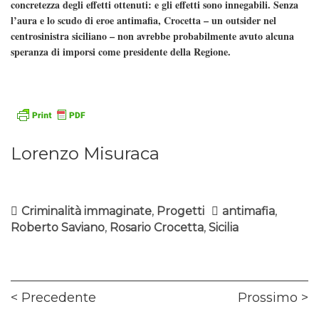
concretezza degli effetti ottenuti: e gli effetti sono innegabili. Senza
l’aura e lo scudo di eroe antimafia, Crocetta – un outsider nel
centrosinistra siciliano – non avrebbe probabilmente avuto alcuna
speranza di imporsi come presidente della Regione.
Lorenzo Misuraca
Criminalità immaginate
,
Progetti
antimafia
,
Roberto Saviano
,
Rosario Crocetta
,
Sicilia
Navigazione
Previous
Ne
Precedente
Prossimo
articoli
post:
pos