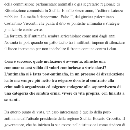
della commissione parlamentare antimafia e già segretario regionale di
Rifondazione comunista in Sicilia. E nello stesso anno, l’editore Laterza
pubblica “La mafia è dappertutto. Falso!”, del giurista palermitano
Costantino Visconti, che punta il dito su politiche antimafia e strategie
giudiziarie controverse.
La fortezza dell’antimafia sembra scricchiolare come mai dagli anni
Novanta in poi, quando un patto tacito tra i militanti impone di silenziare
il fuoco incrociato per non indebolire il fronte comune contro i clan.
Cosa è successo, quale mutazione è avvenuta, affinché una
comunanza così solida di valori cominciasse a sbriciolarsi?
L’antimafia si è fatta post-antimafia, in un processo di divaricazione
lento ma sempre più netto tra esigenze dovute al contrasto alla
criminalità organizzata ed esigenze endogene alla sopravvivenza di
una categoria che sembra ormai vivere di vita propria, con finalità a
se stanti.
Da questo punto di vista, un caso interessante è quello della post-
antimafia dell’attuale presidente della regione Sicilia, Rosario Crocetta. Il
governatore, che ha iniziato la sua ascesa nelle istituzioni come sindaco di