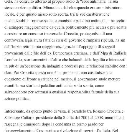
Gela, ha costruito attorno al proprio ruolo di “eroe antimafia” la sua
stessa carriera politica. Minacciato dai clan quando era amministratore
locale, e per questo messo sotto scorta, tra le sue caratteristiche
mediatizzabili – omosessuale, comunista e paladino antimafia – ha scelto
di attingere maggiormente da quella politicamente più neutra e più adatta
a costruire un consenso trasversale. Crocetta, protagonista di una
controversa legislatura fatta di crisi di governo e rimpasti ripetuti, ha sin
dall’inizio retto la sua maggioranza grazie all’appoggio di soggetti
provenienti dalle file dell’ex Democrazia cristiana, e dall’Mpa di Raffaele
Lombardo, storicamente tutt’altro che baluardi della legalità e interessati
in più di un’occasione da indagini e processi per le relazioni stabilite con i
clan. Per Crocetta questo non è un problema, non costituisce una
questione: di fronte a critiche nel merito, il governatore suole mettere
avanti la sua storia di paladino antimafia, sotto scorta, come
salvacondotto per sottrarsi a qualsiasi responsabilità fattuale della sua
azione politica.
Interessante, da questo punto di vista, il parallelo tra Rosario Crocetta e
Salvatore Cuffaro, presidente della Sicilia dal 2001 al 2008, anno in cui
rassegna le dimissioni dopo la condanna in primo grado per
favoreggiamento a Cosa nostra e rivelazione di segreti d’ufficio. Nel