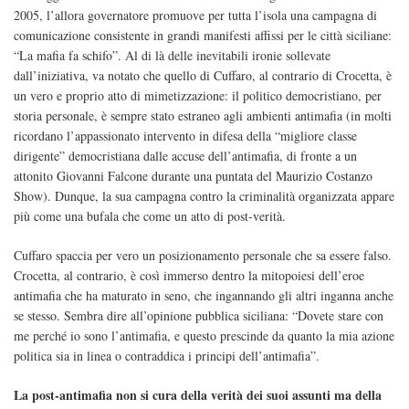
2005, l’allora governatore promuove per tutta l’isola una campagna di
comunicazione consistente in grandi manifesti affissi per le città siciliane:
“La mafia fa schifo”. Al di là delle inevitabili ironie sollevate
dall’iniziativa, va notato che quello di Cuffaro, al contrario di Crocetta, è
un vero e proprio atto di mimetizzazione: il politico democristiano, per
storia personale, è sempre stato estraneo agli ambienti antimafia (in molti
ricordano l’appassionato intervento in difesa della “migliore classe
dirigente” democristiana dalle accuse dell’antimafia, di fronte a un
attonito Giovanni Falcone durante una puntata del Maurizio Costanzo
Show). Dunque, la sua campagna contro la criminalità organizzata appare
più come una bufala che come un atto di post-verità.
Cuffaro spaccia per vero un posizionamento personale che sa essere falso.
Crocetta, al contrario, è così immerso dentro la mitopoiesi dell’eroe
antimafia che ha maturato in seno, che ingannando gli altri inganna anche
se stesso. Sembra dire all’opinione pubblica siciliana: “Dovete stare con
me perché io sono l’antimafia, e questo prescinde da quanto la mia azione
politica sia in linea o contraddica i principi dell’antimafia”.
La post-antimafia non si cura della verità dei suoi assunti ma della