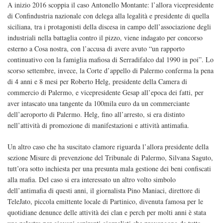
A inizio 2016 scoppia il caso Antonello Montante: l’allora vicepresidente
di Confindustria nazionale con delega alla legalità e presidente di quella
siciliana, tra i protagonisti della discesa in campo dell’associazione degli
industriali nella battaglia contro il pizzo, viene indagato per concorso
esterno a Cosa nostra, con l’accusa di avere avuto “un rapporto
continuativo con la famiglia mafiosa di Serradifalco dal 1990 in poi”. Lo
scorso settembre, invece, la Corte d’appello di Palermo conferma la pena
di 4 anni e 8 mesi per Roberto Helg, presidente della Camera di
commercio di Palermo, e vicepresidente Gesap all’epoca dei fatti, per
aver intascato una tangente da 100mila euro da un commerciante
dell’aeroporto di Palermo. Helg, fino all’arresto, si era distinto
nell’attività di promozione di manifestazioni e attività antimafia.
Un altro caso che ha suscitato clamore riguarda l’allora presidente della
sezione Misure di prevenzione del Tribunale di Palermo, Silvana Saguto,
tutt’ora sotto inchiesta per una presunta mala gestione dei beni confiscati
alla mafia. Del caso si era interessato un altro volto simbolo
dell’antimafia di questi anni, il giornalista Pino Maniaci, direttore di
TeleJato, piccola emittente locale di Partinico, divenuta famosa per le
quotidiane denunce delle attività dei clan e perch per molti anni è stata