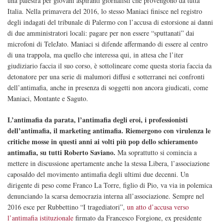
una palestra per giovani aspiranti giornalisti che provengono da tutta
Italia. Nella primavera del 2016, lo stesso Maniaci finisce nel registro
degli indagati del tribunale di Palermo con l’accusa di estorsione ai danni
di due amministratori locali: pagare per non essere “sputtanati” dai
microfoni di TeleJato. Maniaci si difende affermando di essere al centro
di una trappola, ma quello che interessa qui, in attesa che l’iter
giudiziario faccia il suo corso, è sottolineare come questa storia faccia da
detonatore per una serie di malumori diffusi e sotterranei nei confronti
dell’antimafia, anche in presenza di soggetti non ancora giudicati, come
Maniaci, Montante e Saguto.
L’antimafia da parata, l’antimafia degli eroi, i professionisti
dell’antimafia, il marketing antimafia. Riemergono con virulenza le
critiche mosse in questi anni ai volti più pop dello schieramento
antimafia, su tutti Roberto Saviano.
Ma soprattutto si comincia a
mettere in discussione apertamente anche la stessa Libera, l’associazione
caposaldo del movimento antimafia degli ultimi due decenni. Un
dirigente di peso come Franco La Torre, figlio di Pio, va via in polemica
denunciando la scarsa democrazia interna all’associazione. Sempre nel
2016 esce per Rubbettino “I tragediatori”,
un atto d’accusa verso
l’antimafia istituzionale
firmato da Francesco Forgione, ex presidente