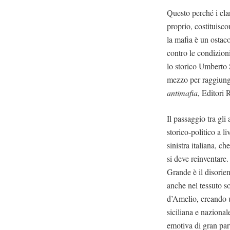
Questo perché i cla
proprio, costituisc
la mafia è un ostaco
contro le condizioni
lo storico Umberto 
mezzo per raggiung
antimafia
, Editori 
Il passaggio tra gl
storico-politico a l
sinistra italiana, c
si deve reinventare.
Grande è il disorien
anche nel tessuto so
d’Amelio, creando u
siciliana e naziona
emotiva di gran par