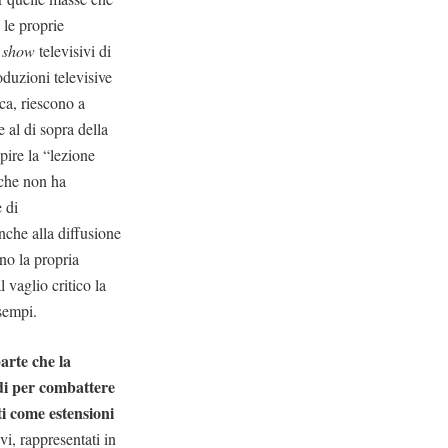
 le proprie
 show
televisivi di
oduzioni televisive
ca, riescono a
 al di sopra della
pire la “lezione
 che non ha
e di
nche alla diffusione
no la propria
 vaglio critico la
esempi.
arte che la
edi per combattere
ti come estensioni
i, rappresentati in