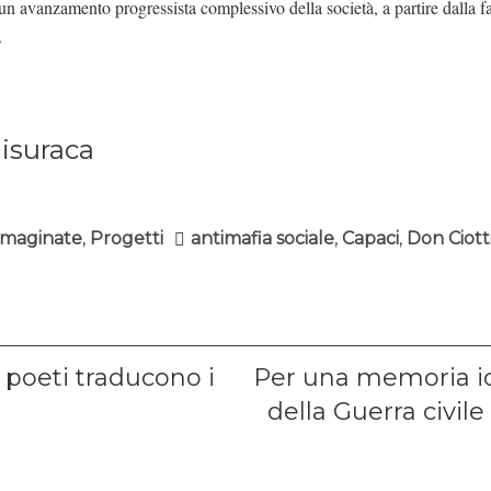
 un avanzamento progressista complessivo della società, a partire dalla 
.
isuraca
immaginate
,
Progetti
antimafia sociale
,
Capaci
,
Don Ciott
ione
Next
 poeti traducono i
Per una memoria i
post:
della Guerra civil