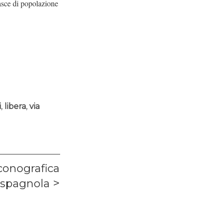
fasce di popolazione
i
,
libera
,
via
conografica
e spagnola