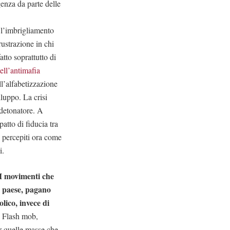
genza da parte delle
e l’imbrigliamento
rustrazione in chi
atto soprattutto di
ell’antimafia
ll’alfabetizzazione
luppo. La crisi
 detonatore. A
atto di fiducia tra
e, percepiti ora come
i.
 I movimenti che
el paese, pagano
olico, invece di
.
Flash mob,
er quelle masse che