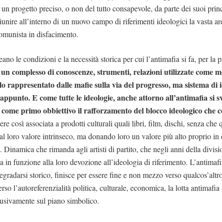
un progetto preciso, o non del tutto consapevole, da parte dei suoi prin
iunire all’interno di un nuovo campo di riferimenti ideologici la vasta ar
omunista in disfacimento.
eano le condizioni e la necessità storica per cui l’antimafia si fa, per la 
un complesso di conoscenze, strumenti, relazioni utilizzate come 
lo rappresentato dalle mafie sulla via del progresso, ma sistema di i
appunto. E come tutte le ideologie, anche attorno all’antimafia si 
come primo obbiettivo il rafforzamento del blocco ideologico che c
re così associata a prodotti culturali quali libri, film, dischi, senza che 
 al loro valore intrinseco, ma donando loro un valore più alto proprio in
Dinamica che rimanda agli artisti di partito, che negli anni della divisi
 in funzione alla loro devozione all’ideologia di riferimento. L’antimafi
egradarsi storico, finisce per essere fine e non mezzo verso qualcos’altro
rso l’autoreferenzialità politica, culturale, economica, la lotta antimafia 
clusivamente sul piano simbolico.