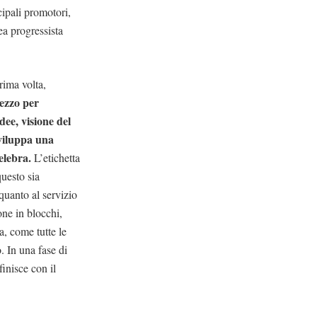
cipali promotori,
ea progressista
prima volta,
mezzo per
dee, visione del
sviluppa una
elebra.
L’etichetta
questo sia
 quanto al servizio
one in blocchi,
a, come tutte le
. In una fase di
finisce con il