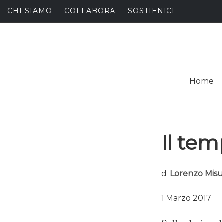
Skip
CHI SIAMO
COLLABORA
SOSTIENICI
to
content
I
SPALANCARE LE FINE
Home
C
Il tem
di
Lorenzo Mis
1 Marzo 2017