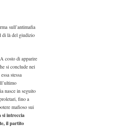
erma sull’antimafia
 di là del giudizio
? A costo di apparire
che si conclude nei
 essa stessa
ll’ultimo
ia nasce in seguito
proletari, fino a
potere mafioso sui
 si intreccia
, il partito