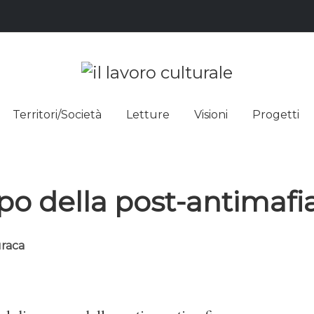
L LAVO
STRE DEI SAPERI, AFFACCIARSI 
Territori/Società
Letture
Visioni
Progetti
ULTUR
po della post-antimafia 
uraca