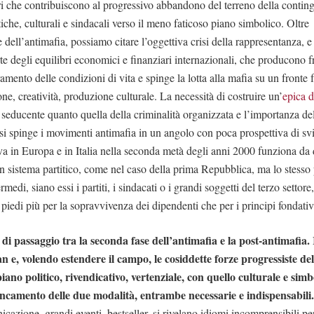
ori che contribuiscono al progressivo abbandono del terreno della contin
iche, culturali e sindacali verso il meno faticoso piano simbolico. Oltre
 dell’antimafia, possiamo citare l’oggettiva crisi della rappresentanza, 
rte degli equilibri economici e finanziari internazionali, che producono f
ramento delle condizioni di vita e spinge la lotta alla mafia su un fronte f
ne, creatività, produzione culturale. La necessità di costruire un’
epica d
o seducente quanto quella della criminalità organizzata e l’importanza de
osi spinge i movimenti antimafia in un angolo con poca prospettiva di svi
a in Europa e in Italia nella seconda metà degli anni 2000 funziona da
n sistema partitico, come nel caso della prima Repubblica, ma lo stesso p
ermedi, siano essi i partiti, i sindacati o i grandi soggetti del terzo settor
 piedi più per la sopravvivenza dei dipendenti che per i principi fondativ
di passaggio tra la seconda fase dell’antimafia e la post-antimafia.
lan e, volendo estendere il campo, le cosiddette forze progressiste d
l piano politico, rivendicativo, vertenziale, con quello culturale e simb
iancamento delle due modalità, entrambe necessarie e indispensabili
azione, grandi eventi, bestseller, si rivelano idiomi incomprensibili p