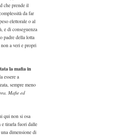
rd che prende il
complessità da far
peso elettorale o al
tà, e di conseguenza
o padre della lotta
 non a veri e propri
tata la mafia in
a essere a
izzata, sempre meno
bra. Mafie ed
ui qui non si osa
e tirarla fuori dalle
 a una dimensione di