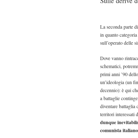
Sulle derive d
La seconda parte di 
in quanto categoria
sull’operato delle 
Dove vanno rintracci
schematici, potremm
primi anni ’90 dell
un’ideologia (un fin
decennio): è qui ch
a battaglie contingen
diventare battaglia
territori interessat
dunque inevitabilm
comunista italiano