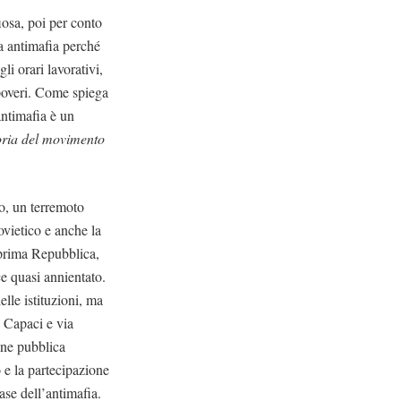
iosa, poi per conto
fa antimafia perché
li orari lavorativi,
ù poveri. Come spiega
antimafia è un
oria del movimento
to, un terremoto
sovietico e anche la
a prima Repubblica,
ce quasi annientato.
lle istituzioni, ma
a Capaci e via
one pubblica
 e la partecipazione
ase dell’antimafia.