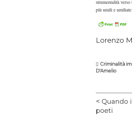
strumentalità verso
più umili e umiliate
Lorenzo M
Criminalità 
D'Amelio
Navigaz
Previous
Quando i
articoli
post:
poeti