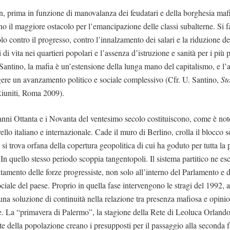
n, prima in funzione di manovalanza dei feudatari e della borghesia maf
ono il maggiore ostacolo per l’emancipazione delle classi subalterne. Si 
lo contro il progresso, contro l’innalzamento dei salari e la riduzione deg
 di vita nei quartieri popolari e l’assenza d’istruzione e sanità per i pi
Santino, la mafia è un’estensione della lunga mano del capitalismo, e l’
ere un avanzamento politico e sociale complessivo (Cfr. U. Santino,
St
Riuniti, Roma 2009).
i anni Ottanta e i Novanta del ventesimo secolo costituiscono, come è no
ivello italiano e internazionale. Cade il muro di Berlino, crolla il blocco 
he si trova orfana della copertura geopolitica di cui ha goduto per tutta l
 In quello stesso periodo scoppia tangentopoli. Il sistema partitico ne es
tamento delle forze progressiste, non solo all’interno del Parlamento e de
ciale del paese. Proprio in quella fase intervengono le stragi del 1992, 
na soluzione di continuità nella relazione tra presenza mafiosa e opini
le. La “primavera di Palermo”, la stagione della Rete di Leoluca Orlando
te della popolazione creano i presupposti per il passaggio alla seconda f