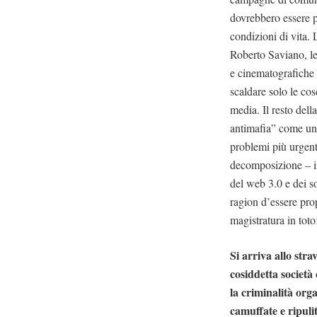
dovrebbero essere p
condizioni di vita.
Roberto Saviano, le 
e cinematografiche d
scaldare solo le cos
media. Il resto dell
antimafia” come una
problemi più urgenti
decomposizione – ing
del web 3.0 e dei s
ragion d’essere prop
magistratura in tot
Si arriva allo str
cosiddetta società 
la criminalità org
camuffate e ripulit