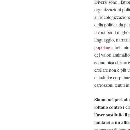
Diversi sono i fatt
organizzazioni polit
all’ideologizzazione
della politica da pa
lavora per il miglio
linguaggio, narrazio
popolare
altrettant
dei valori antimafi
economica che arriv
crollare non è più u
cittadini e corpi int
carrozzoni tenuti in
Siamo nel periodo 
lottano contro i c
l’aver sostituito i
limitarsi a un aff
campagne di comunic