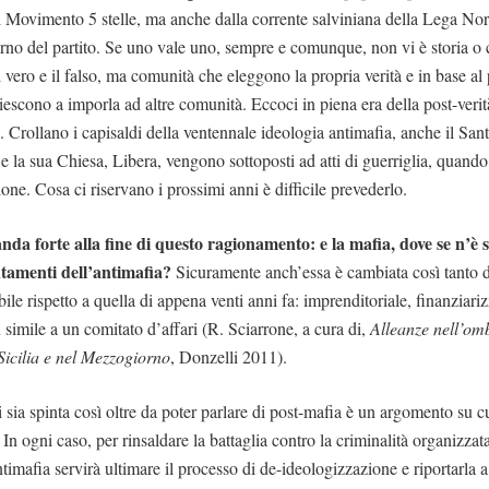
dal Movimento 5 stelle, ma anche dalla corrente salviniana della Lega No
erno del partito. Se uno vale uno, sempre e comunque, non vi è storia o 
l vero e il falso, ma comunità che eleggono la propria verità e in base al 
iescono a imporla ad altre comunità. Eccoci in piena era della post-veri
. Crollano i capisaldi della ventennale ideologia antimafia, anche il Sant
 e la sua Chiesa, Libera, vengono sottoposti ad atti di guerriglia, quando
ione. Cosa ci riservano i prossimi anni è difficile prevederlo.
 forte alla fine di questo ragionamento: e la mafia, dove se n’è s
utamenti dell’antimafia?
Sicuramente anch’essa è cambiata così tanto d
ile rispetto a quella di appena venti anni fa: imprenditoriale, finanziar
 simile a un comitato d’affari (R. Sciarrone, a cura di,
Alleanze nell’om
Sicilia e nel Mezzogiorno
, Donzelli 2011).
 sia spinta così oltre da poter parlare di post-mafia è un argomento su c
 In ogni caso, per rinsaldare la battaglia contro la criminalità organizzata 
ntimafia servirà ultimare il processo di de-ideologizzazione e riportarla