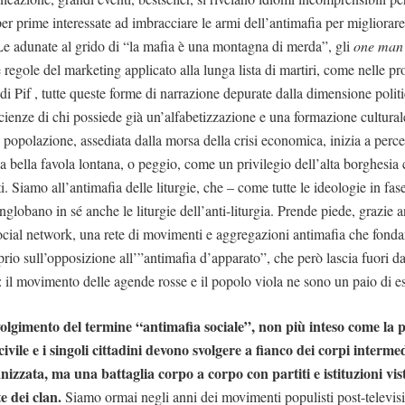
er prime interessate ad imbracciare le armi dell’antimafia per migliorare
 Le adunate al grido di “la mafia è una montagna di merda”, gli
one man
regole del marketing applicato alla lunga lista di martiri, come nelle pr
i Pif , tutte queste forme di narrazione depurate dalla dimensione politi
cienze di chi possiede già un’alfabetizzazione e una formazione culturale
a popolazione, assediata dalla morsa della crisi economica, inizia a perce
 bella favola lontana, o peggio, come un privilegio dell’alta borghesia
. Siamo all’antimafia delle liturgie, che – come tutte le ideologie in fas
lobano in sé anche le liturgie dell’anti-liturgia. Prende piede, grazie a
ocial network, una rete di movimenti e aggregazioni antimafia che fonda
rio sull’opposizione all’”antimafia d’apparato”, che però lascia fuori dal
o: il movimento delle agende rosse e il popolo viola ne sono un paio di 
avolgimento del termine “antimafia sociale”, non più inteso come la p
civile e i singoli cittadini devono svolgere a fianco dei corpi interm
anizzata, ma una battaglia corpo a corpo con partiti e istituzioni vis
e dei clan.
Siamo ormai negli anni dei movimenti populisti post-televisiv