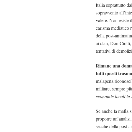
Italia soprattutto 
sopravvento all’int
valere. Non esiste i
carisma mediatico r
della post-antimafia
ai clan, Don Ciotti,
tentativi di demoliz
Rimane una domanda
tutti questi trasm
malapena riconoscib
militare, sempre più
economie locali in 
Se anche la mafia si
proporre un’analisi.
secche della post-a