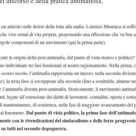
el discorso e della pratica antimafiosa.
un articolo sulle derive della lotta alla mafia. Lorenzo Misuraca si soff
 che vive ormai di vita propria, proponendo una riflessione che va ben al
singole componenti di un movimento (
qui
la prima parte).
ate le origini della post-antimafia, dal punto di vista storico e politico
o individuare tre fasi funzionali al nostro ragionamento. Nella prima, 
o scorso secolo, l’antimafia rappresenta un mezzo; nella seconda diviene
e); la terza fase si sovrappone alla seconda (fino a sostituirla, almeno ne
e l’antimafia diventa post-antimafia. Storicamente, il movimento antimaf
ti, legate all’estensione dei diritti di lavoratori, contadini, operai e sotto
 di mantenimento, di resistenza, nelle fasi di maggiore avanzamento del 
Dal punto di vista politico, la prima fase dell’antimafia
i dal fenomeno.
ente con le rivendicazioni del sindacalismo e delle forze progressiste
 su tutti nel secondo dopoguerra.