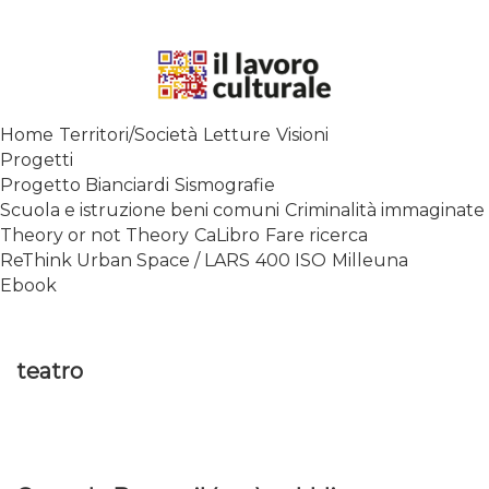
Skip
to
content
SPALANCARE LE FINESTRE DEI
Home
Territori/Società
Letture
Visioni
SAPERI, AFFACCIARSI SUL
Progetti
CONTEMPORANEO
Progetto Bianciardi
Sismografie
Scuola e istruzione beni comuni
Criminalità immaginate
Theory or not Theory
CaLibro
Fare ricerca
ReThink Urban Space / LARS
400 ISO
Milleuna
Ebook
teatro