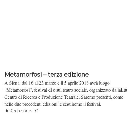
Metamorfosi – terza edizione
A Siena, dal 16 al 23 marzo e il 5 aprile 2018 avrà luogo
“Metamorfosi”, festival di e sul teatro sociale, organizzato da laLut
Centro di Ricerca e Produzione Teatrale. Saremo presenti, come
nelle due precedenti edizioni, e seguiremo il festival,
soffermandoci in modo particolare sulla relazione tra il teatro
di
Redazione LC
sociale e il suo pubblico.