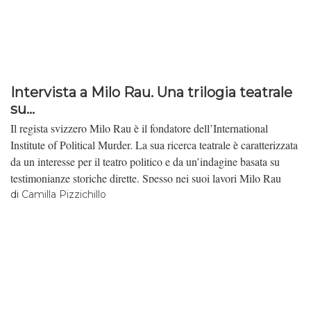
Intervista a Milo Rau. Una trilogia teatrale
su...
Il regista svizzero Milo Rau è il fondatore dell’International
Institute of Political Murder. La sua ricerca teatrale è caratterizzata
da un interesse per il teatro politico e da un’indagine basata su
testimonianze storiche dirette. Spesso nei suoi lavori Milo Rau
opera una particolare forma di reenactment: una ricostituzione di
di
Camilla Pizzichillo
eventi, estremamente mediatizzati, appartenenti alla memoria
collettiva, nel tentativo di ricercare una rappresentazione storica
più vicina alla verità, grazie a degli elementi documentari.