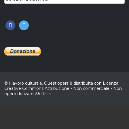
facebook
twitter
© il lavoro culturale. Quest'opera è distribuita con Licenza
Creative Commons Attribuzione - Non commerciale - Non
opere derivate 2.5 Italia.
CL
In collaborazione