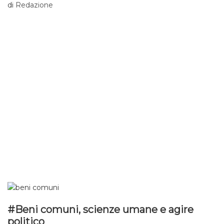
come sancito dal decreto legge 83 del 22 Giugno [1].
di
Redazione
#Beni comuni, scienze umane e agire
politico