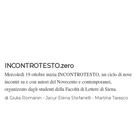
questo il catalogo che vedete ora è solo il primo passo di un cosmo
in espansione, che provvederemo ad aggiornare (settimanalmente)
e su cui vorremmo tornare a dibattere nei prossimi mesi. Detto
questo, buona lettura.
INCONTROTESTO.zero
Mercoledì 19 ottobre inizia INCONTROTESTO, un ciclo di nove
incontri su e con autori del Novecento e contemporanei,
organizzato dagli studenti della Facoltà di Lettere di Siena.
di
Giulia Romanin - Jacur Elena Stefanelli - Martina Tarasco