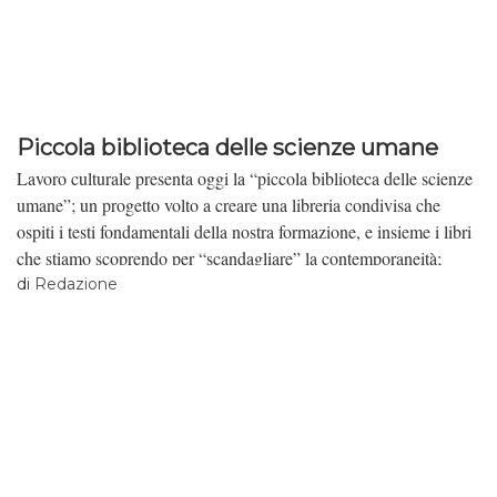
sui Beni Comuni dell’anno a venire. Qui tutto l’intervento. Buona
visione.
Piccola biblioteca delle scienze umane
Lavoro culturale presenta oggi la “piccola biblioteca delle scienze
umane”; un progetto volto a creare una libreria condivisa che
ospiti i testi fondamentali della nostra formazione, e insieme i libri
che stiamo scoprendo per “scandagliare” la contemporaneità;
sempre aperta ai vostri suggerimenti/critiche/opinioni. Nel volere
di
Redazione
“leggere obliquamente” il mondo presente, non ci dimentichiamo
quell’humus fertile e in continuo divenire su cui abbiamo condotto
i nostri passi: ci piacerebbe rileggerli con voi, grazie alle
recensioni redazionali o alle segnalazioni di critiche importanti sui
testi. Pensiamo inoltre che un lavoro di incrocio di pensieri e di
critica attiva su opere che vengono spesso dimenticate possa
riattivare collegamenti assopiti, favorire nuove connessioni. Per