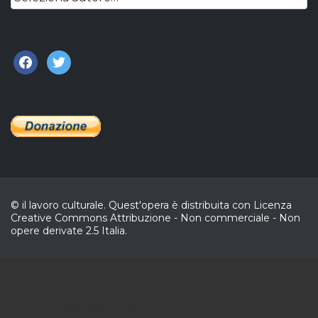
facebook
twitter
© il lavoro culturale. Quest'opera è distribuita con Licenza
Creative Commons Attribuzione - Non commerciale - Non
opere derivate 2.5 Italia.
C
In collaborazione