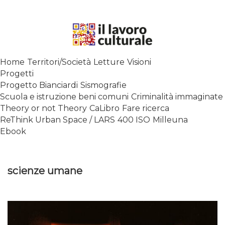
Skip
to
content
SPALANCARE LE FINESTRE DEI
Home
Territori/Società
Letture
Visioni
SAPERI, AFFACCIARSI SUL
Progetti
CONTEMPORANEO
Progetto Bianciardi
Sismografie
Scuola e istruzione beni comuni
Criminalità immaginate
Theory or not Theory
CaLibro
Fare ricerca
ReThink Urban Space / LARS
400 ISO
Milleuna
Ebook
scienze umane