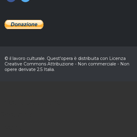
© il lavoro culturale. Quest'opera è distribuita con Licenza
Creative Commons Attribuzione - Non commerciale - Non
opere derivate 2.5 Italia.
CL
In collaborazione
Sostienici
Eventi