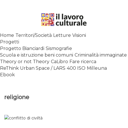
Skip
to
content
SPALANCARE LE FINESTRE DEI
Home
Territori/Società
Letture
Visioni
SAPERI, AFFACCIARSI SUL
Progetti
CONTEMPORANEO
Progetto Bianciardi
Sismografie
Scuola e istruzione beni comuni
Criminalità immaginate
Theory or not Theory
CaLibro
Fare ricerca
ReThink Urban Space / LARS
400 ISO
Milleuna
Ebook
religione