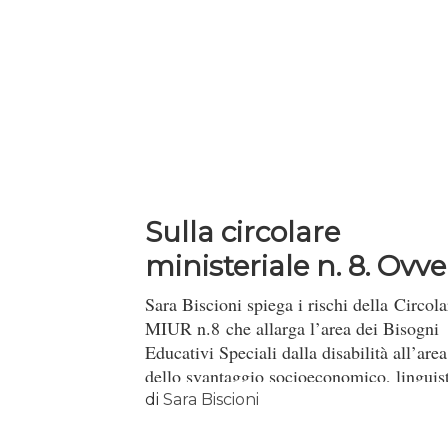
Sulla circolare
ministeriale n. 8. Ovv
“Biso...
Sara Biscioni spiega i rischi della Circola
MIUR n.8 che allarga l’area dei Bisogni
Educativi Speciali dalla disabilità all’area
dello svantaggio socioeconomico, linguis
e culturale.
di
Sara Biscioni