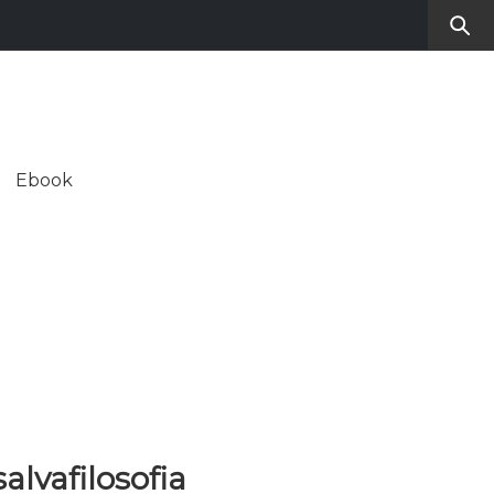
RO
SUL CONTEMPORANEO
Ebook
ALE
alvafilosofia