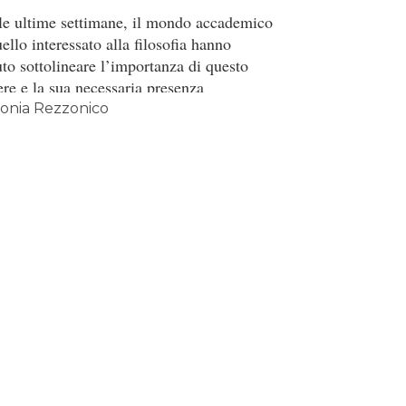
le ultime settimane, il mondo accademico
ello interessato alla filosofia hanno
uto sottolineare l’importanza di questo
ere e la sua necessaria presenza
interno delle scuole e di alcune facoltà
onia Rezzonico
nistiche. Queste apologie sono nate tutte
o le ultime proposte ministeriali che
rebbero ridurne l’insegnamento o, in
ni casi, eliminarlo totalmente.