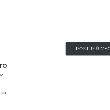
POST PIÙ VE
ero
re
tico