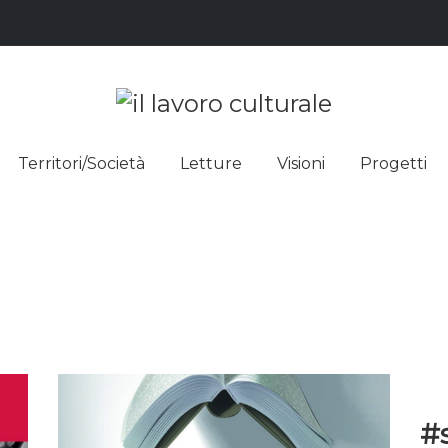
L LAVO
STRE DEI SAPERI, AFFACCIARSI 
Territori/Società
Letture
Visioni
Progetti
ULTUR
#s