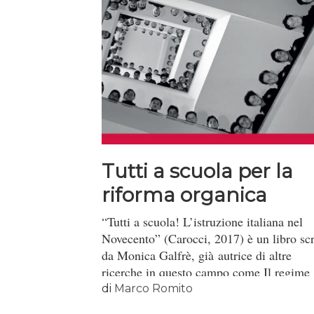
Tutti a scuola per la
riforma organica
“Tutti a scuola! L’istruzione italiana nel
Novecento” (Carocci, 2017) è un libro scr
da Monica Galfrè, già autrice di altre
ricerche in questo campo come Il regime
degli editori. Libri, scuola e fascismo
di
Marco Romito
[Laterza 2005] e Una riforma alla prova. 