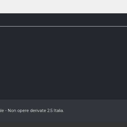
 - Non opere derivate 2.5 Italia.
CL