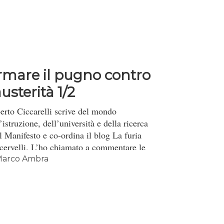
rmare il pugno contro
austerità 1/2
erto Ciccarelli scrive del mondo
’istruzione, dell’università e della ricerca
Il Manifesto e co-ordina il blog La furia
 cervelli. L’ho chiamato a commentare le
me mosse su scuola e università del
arco Ambra
erno Letta.