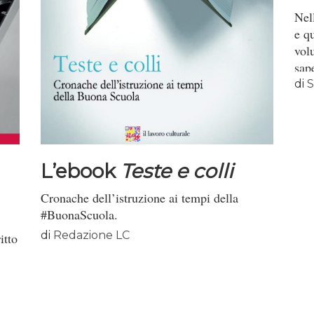
Nel
e qu
vol
sap
all’
di
S
uma
dop
vor
alcu
L’ebook
Teste e colli
Cronache dell’istruzione ai tempi della
#BuonaScuola.
di
Redazione LC
itto
La