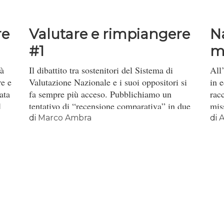
anco
ica
re
Valutare e rimpiangere
Na
come
#1
m
in
à
Il dibattito tra sostenitori del Sistema di
All
re e
Valutazione Nazionale e i suoi oppositori si
in e
ata
fa sempre più acceso. Pubblichiamo un
racc
a e
l
tentativo di “recensione comparativa” in due
mis
za,
ta
puntate che lo riprende e rilancia.
di
Marco Ambra
di
A