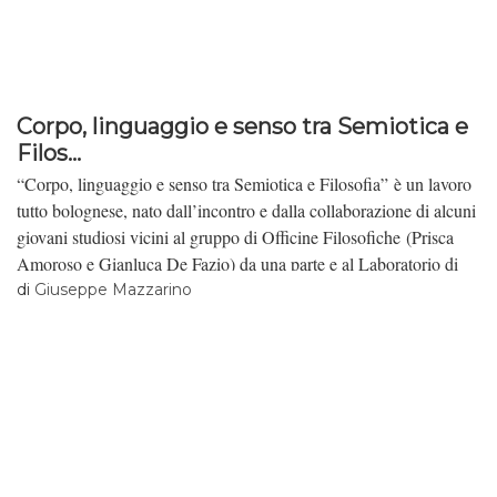
Corpo, linguaggio e senso tra Semiotica e
Filos...
“Corpo, linguaggio e senso tra Semiotica e Filosofia” è un lavoro
tutto bolognese, nato dall’incontro e dalla collaborazione di alcuni
giovani studiosi vicini al gruppo di Officine Filosofiche (Prisca
Amoroso e Gianluca De Fazio) da una parte e al Laboratorio di
Etnosemiotica (Riccardo Giannini e Edoardo Lucatti) dall’altra.
di
Giuseppe Mazzarino