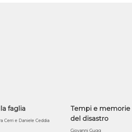
 tra
lis,
tuo
[…]
la faglia
Tempi e memorie
del disastro
ra Cerri e Daniele Ceddia
Giovanni Gugg