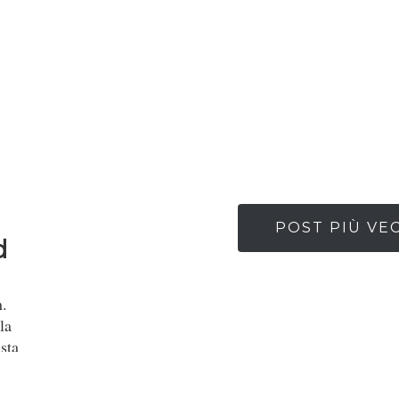
POST PIÙ VE
d
n.
la
sta
to,