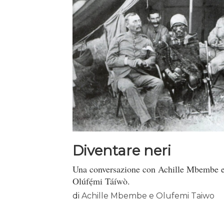
Diventare neri
Una conversazione con Achille Mbembe 
Olúfẹ́mi Táíwò.
di
Achille Mbembe e Olufemi Taiwo