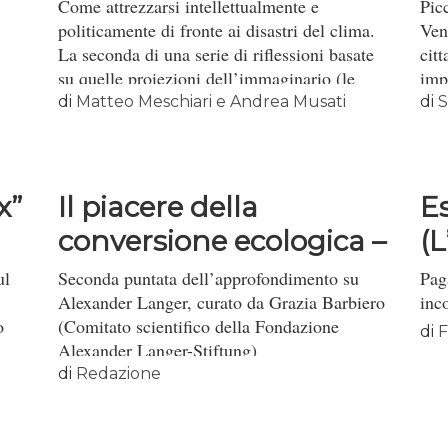
Come attrezzarsi intellettualmente e
Pic
politicamente di fronte ai disastri del clima.
Ven
La seconda di una serie di riflessioni basate
citt
su quelle proiezioni dell’immaginario (le
imp
Simulazioni Politiche di Previsione) che,
mes
di
Matteo Meschiari e Andrea Musati
di
S
corrette o meno, hanno l’obiettivo di
pri
provocare una discussione su possibili
scenari futuri. Sbilanciarsi sul futuro è
un’operazione poco rassicurante e
x”
Il piacere della
E
approssimativa. Per quanto la si possa
conversione ecologica –
(L
fondare su una minuziosa analisi del
...
presente, sarà sempre un tuffo nella piscina
ul
Seconda puntata dell’approfondimento su
Pag
gelata, un salto nel vuoto. Qui la prima
Alexander Langer, curato da Grazia Barbiero
inc
uscita del ciclo “Appunti di Ecologia della
o
(Comitato scientifico della Fondazione
di
F
fine”.
Alexander Langer-Stiftung)
di
Redazione