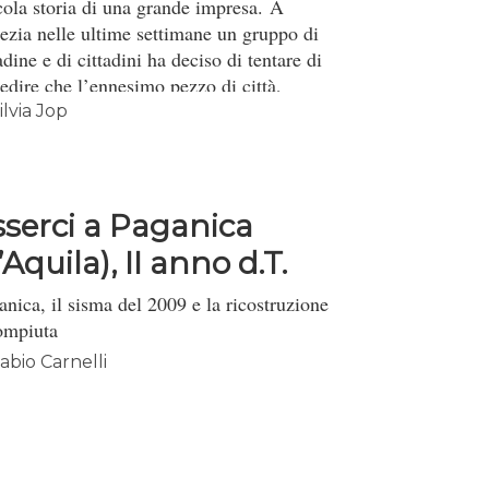
cola storia di una grande impresa. A
ezia nelle ultime settimane un gruppo di
adine e di cittadini ha deciso di tentare di
edire che l’ennesimo pezzo di città,
so all’asta dal Demanio, venisse
ilvia Jop
vatizzato dal ricco imprenditore di turno.
sserci a Paganica
’Aquila), II anno d.T.
anica, il sisma del 2009 e la ricostruzione
ompiuta
abio Carnelli