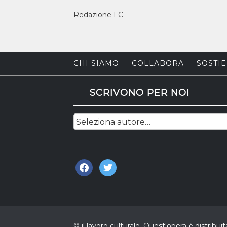
Redazione LC
CHI SIAMO
COLLABORA
SOSTIE
SCRIVONO PER NOI
facebook
twitter
© il lavoro culturale. Quest'opera è distri