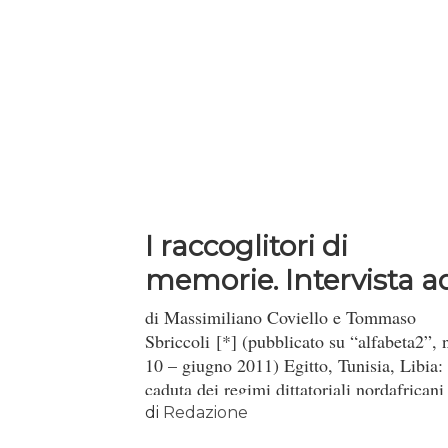
I raccoglitori di
memorie. Intervista a
Andrea...
di Massimiliano Coviello e Tommaso
Sbriccoli [*] (pubblicato su “alfabeta2”, 
10 – giugno 2011) Egitto, Tunisia, Libia: 
caduta dei regimi dittatoriali nordafricani 
producendo stravolgimenti politici ed
di
Redazione
economici di portata internazionale. Intan