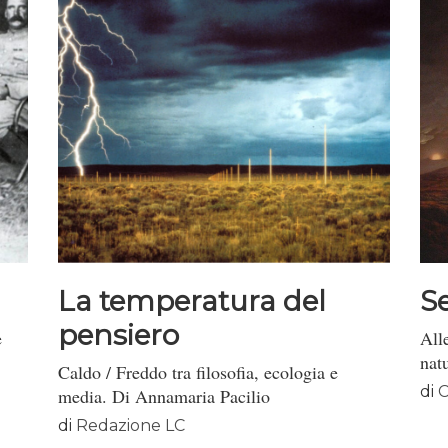
La temperatura del
S
pensiero
e
All
nat
Caldo / Freddo tra filosofia, ecologia e
di
C
media. Di Annamaria Pacilio
di
Redazione LC