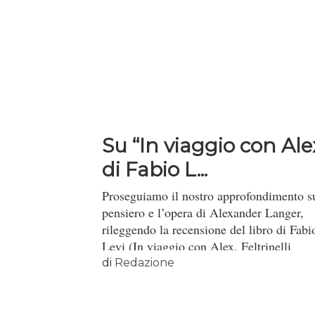
Su “In viaggio con Ale
di Fabio L...
Proseguiamo il nostro approfondimento s
pensiero e l’opera di Alexander Langer,
rileggendo la recensione del libro di Fabi
Levi (In viaggio con Alex, Feltrinelli
2007); qui e qui gli articoli precedenti
di
Redazione