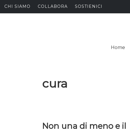
Skip
CHI SIAMO
COLLABORA
SOSTIENICI
to
content
I
SPALANCARE LE FINE
Home
C
cura
Non una di meno e il