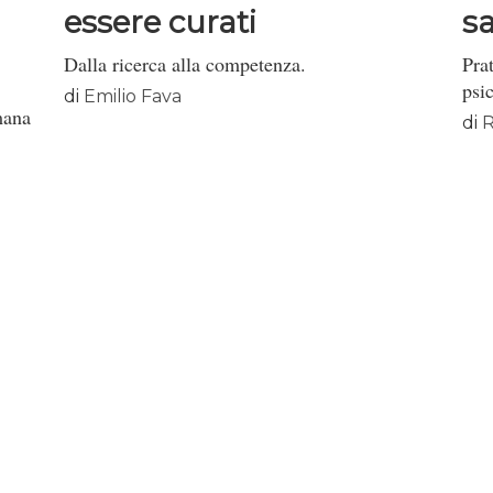
essere curati
sa
Dalla ricerca alla competenza.
Prat
psic
di
Emilio Fava
mana
di
R