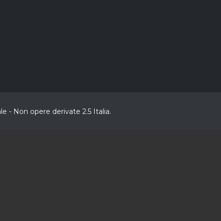
 - Non opere derivate 2.5 Italia.
CL