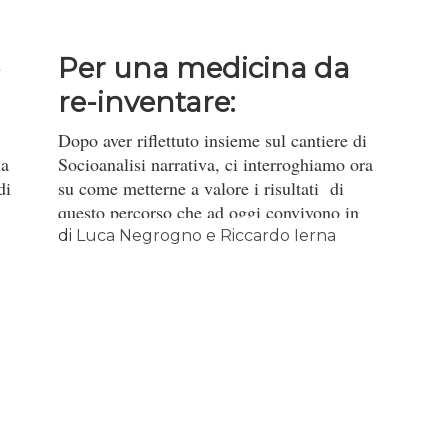
Per una medicina da
re-inventare:
conversazione...
Dopo aver riflettuto insieme sul cantiere di
la
Socioanalisi narrativa, ci interroghiamo ora
di
su come metterne a valore i risultati di
questo percorso che ad oggi convivono in
modo contraddittorio all’interno delle
di
Luca Negrogno e Riccardo Ierna
istituzioni che si cercano di cambiare[*].