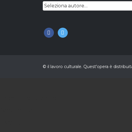
facebook
twitter
© il lavoro culturale. Quest'opera è distri
In collaborazione
Sostienici
Eventi