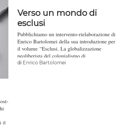
Verso un mondo di
esclusi
Pubblichiamo un intervento-rielaborazione di
Enrico Bartolomei della sua introduzione per
il volume “Esclusi. La globalizzazione
neoliberista del colonialismo di
insediamento” (Derive Approdi, 2017).
di
Enrico Bartolomei
post-
hi
a
 il
o