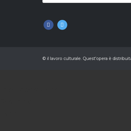
facebook
twitter
© il lavoro culturale. Quest'opera è distri
In collaborazione
Sostienici
Eventi