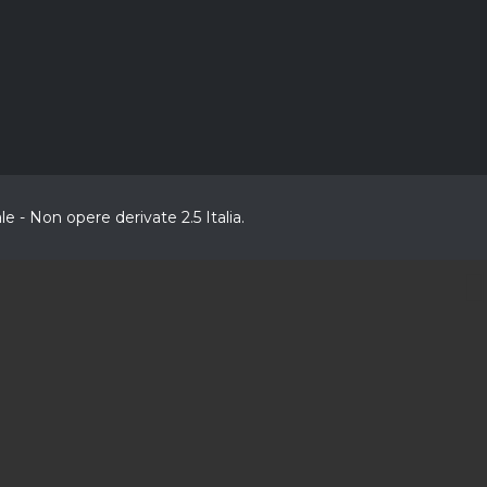
 - Non opere derivate 2.5 Italia.
CL