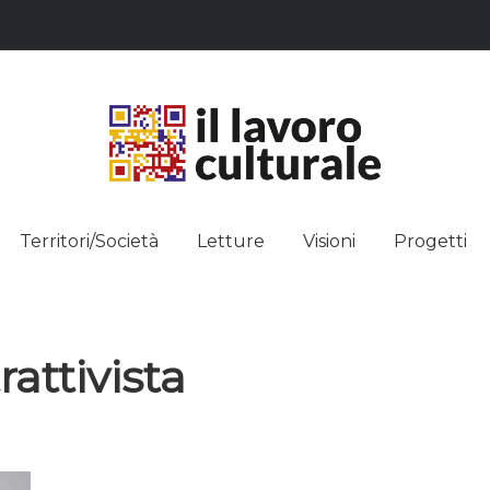
L LAVO
STRE DEI SAPERI, AFFACCIARSI 
Territori/Società
Letture
Visioni
Progetti
ULTUR
attivista