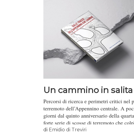
Un cammino in salita
Percorsi di ricerca e perimetri critici nel 
terremoto dell’Appennino centrale. A poc
giorni dal quinto anniversario della quart
forte serie di scosse di terremoto che colpì
Centro Italia fra l’agosto 2016 e il gennai
di
Emidio di Treviri