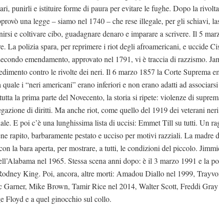
etari, punirli e istituire forme di paura per evitare le fughe. Dopo la rivolt
rovò una legge – siamo nel 1740 – che rese illegale, per gli schiavi, las
nirsi e coltivare cibo, guadagnare denaro e imparare a scrivere. Il 5 mar
. La polizia spara, per reprimere i riot degli afroamericani, e uccide C
 secondo emendamento, approvato nel 1791, vi è traccia di razzismo. J
edimento contro le rivolte dei neri. Il 6 marzo 1857 la Corte Suprema 
quale i “neri americani” erano inferiori e non erano adatti ad associarsi
tutta la prima parte del Novecento, la storia si ripete: violenze di suprema
egazione di diritti. Ma anche riot, come quello del 1919 dei veterani neri 
le. E poi c’è una lunghissima lista di uccisi: Emmet Till su tutti. Un r
ene rapito, barbaramente pestato e ucciso per motivi razziali. La madre d
 con la bara aperta, per mostrare, a tutti, le condizioni del piccolo. Jimm
dell’Alabama nel 1965. Stessa scena anni dopo: è il 3 marzo 1991 e la po
odney King. Poi, ancora, altre morti: Amadou Diallo nel 1999, Trayvo
c Garner, Mike Brown, Tamir Rice nel 2014, Walter Scott, Freddi Gra
 Floyd e a quel ginocchio sul collo.