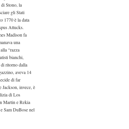
a di Stono, la
ciare gli Stati
zo 1770 è la data
ispus Attucks.
ames Madison fa
emanava una
 alla “razza
tisti bianchi,
di ritorno dalla
agazzino, aveva 14
ecide di far
ie Jackson, invece, è
lizia di Los
n Martin e Rekia
y e Sam DuBose nel