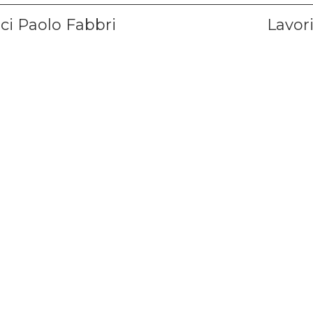
ione
Next
ci Paolo Fabbri
Lavor
post: