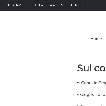
Skip
CHI SIAMO
COLLABORA
SOSTIENICI
to
content
I
SPALANCARE LE FINE
Home
C
Sui co
di
Gabriele Pro
4 Giugno 2020