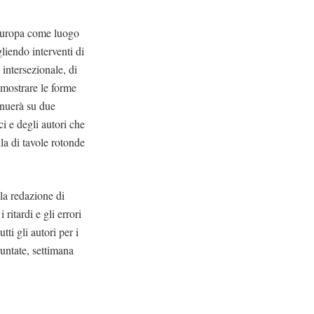
l’Europa come luogo
gliendo interventi di
 intersezionale, di
i mostrare le forme
inuerà su due
ci e degli autori che
la di tavole rotonde
la redazione di
ritardi e gli errori
tti gli autori per i
puntate, settimana