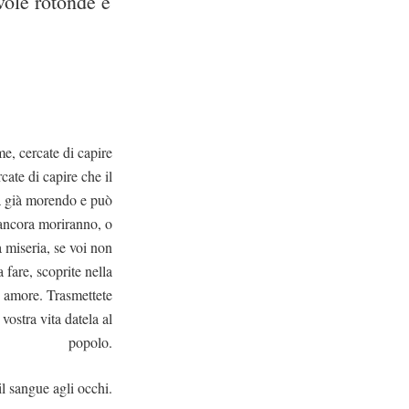
vole rotonde e
eme, cercate di capire
cate di capire che il
ta già morendo e può
 ancora moriranno, o
 miseria, se voi non
 fare, scoprite nella
o amore. Trasmettete
 vostra vita datela al
popolo.
l sangue agli occhi.