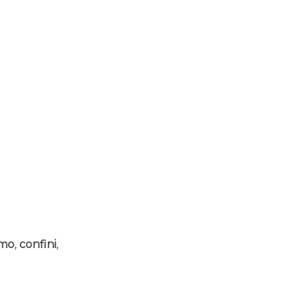
smo
,
confini
,