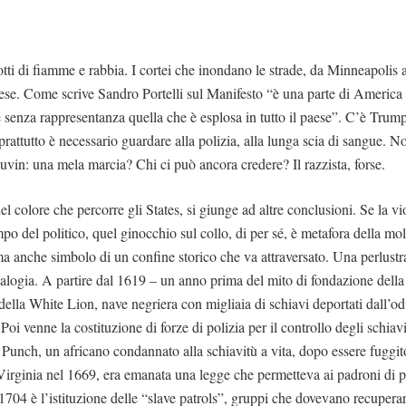
notti di fiamme e rabbia. I cortei che inondano le strade, da Minneapolis a
aese. Come scrive Sandro Portelli sul Manifesto “è una parte di America s
e senza rappresentanza quella che è esplosa in tutto il paese”. C’è Trump
attutto è necessario guardare alla polizia, alla lunga scia di sangue. No
vin: una mela marcia? Chi ci può ancora credere? Il razzista, forse.
l colore che percorre gli States, si giunge ad altre conclusioni. Se la v
o del politico, quel ginocchio sul collo, di per sé, è metafora della mol
ma anche simbolo di un confine storico che va attraversato. Una perlust
ealogia. A partire dal 1619 – un anno prima del mito di fondazione del
 della White Lion, nave negriera con migliaia di schiavi deportati dall’o
oi venne la costituzione di forze di polizia per il controllo degli schiavi
 Punch, un africano condannato alla schiavitù a vita, dopo essere fuggi
irginia nel 1669, era emanata una legge che permetteva ai padroni di p
1704 è l’istituzione delle “slave patrols”, gruppi che dovevano recuperar