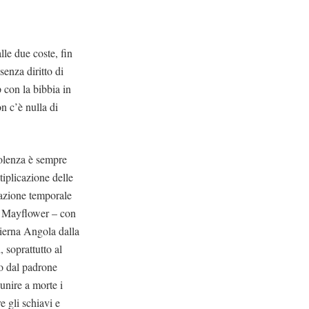
lle due coste, fin
enza diritto di
 con la bibbia in
n c’è nulla di
iolenza è sempre
tiplicazione delle
razione temporale
la Mayflower – con
dierna Angola dalla
, soprattutto al
to dal padrone
unire a morte i
e gli schiavi e