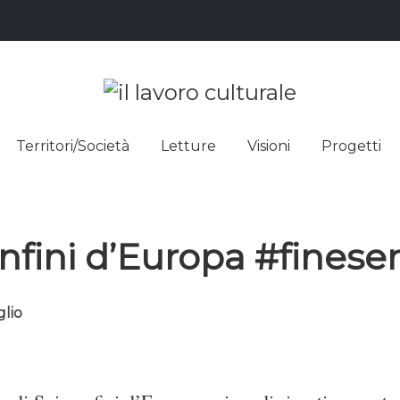
L LAVO
STRE DEI SAPERI, AFFACCIARSI 
Territori/Società
Letture
Visioni
Progetti
ULTUR
nfini d’Europa #fineser
glio