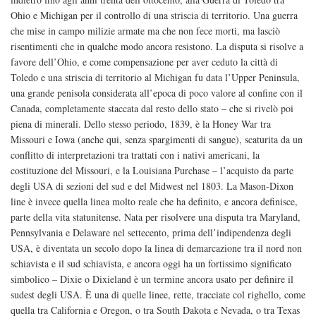
Ohio e Michigan per il controllo di una striscia di territorio. Una guerra
che mise in campo milizie armate ma che non fece morti, ma lasciò
risentimenti che in qualche modo ancora resistono. La disputa si risolve a
favore dell’Ohio, e come compensazione per aver ceduto la città di
Toledo e una striscia di territorio al Michigan fu data l’Upper Peninsula,
una grande penisola considerata all’epoca di poco valore al confine con il
Canada, completamente staccata dal resto dello stato – che si rivelò poi
piena di minerali. Dello stesso periodo, 1839, è la Honey War tra
Missouri e Iowa (anche qui, senza spargimenti di sangue), scaturita da un
conflitto di interpretazioni tra trattati con i nativi americani, la
costituzione del Missouri, e la Louisiana Purchase – l’acquisto da parte
degli USA di sezioni del sud e del Midwest nel 1803. La Mason-Dixon
line è invece quella linea molto reale che ha definito, e ancora definisce,
parte della vita statunitense. Nata per risolvere una disputa tra Maryland,
Pennsylvania e Delaware nel settecento, prima dell’indipendenza degli
USA, è diventata un secolo dopo la linea di demarcazione tra il nord non
schiavista e il sud schiavista, e ancora oggi ha un fortissimo significato
simbolico – Dixie o Dixieland è un termine ancora usato per definire il
sudest degli USA. È una di quelle linee, rette, tracciate col righello, come
quella tra California e Oregon, o tra South Dakota e Nevada, o tra Texas