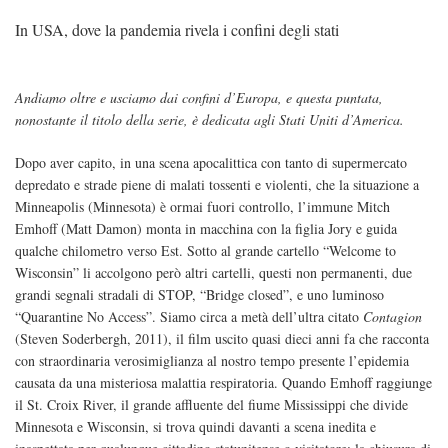
In USA, dove la pandemia rivela i confini degli stati
Andiamo oltre e usciamo dai confini d’Europa, e questa puntata,
nonostante il titolo della serie, è dedicata agli Stati Uniti d’America.
Dopo aver capito, in una scena apocalittica con tanto di supermercato
depredato e strade piene di malati tossenti e violenti, che la situazione a
Minneapolis (Minnesota) è ormai fuori controllo, l’immune Mitch
Emhoff (Matt Damon) monta in macchina con la figlia Jory e guida
qualche chilometro verso Est. Sotto al grande cartello “Welcome to
Wisconsin” li accolgono però altri cartelli, questi non permanenti, due
grandi segnali stradali di STOP, “Bridge closed”, e uno luminoso
“Quarantine No Access”. Siamo circa a metà dell’ultra citato
Contagion
(Steven Soderbergh, 2011), il film uscito quasi dieci anni fa che racconta
con straordinaria verosimiglianza al nostro tempo presente l’epidemia
causata da una misteriosa malattia respiratoria. Quando Emhoff raggiunge
il St. Croix River, il grande affluente del fiume Mississippi che divide
Minnesota e Wisconsin, si trova quindi davanti a scena inedita e