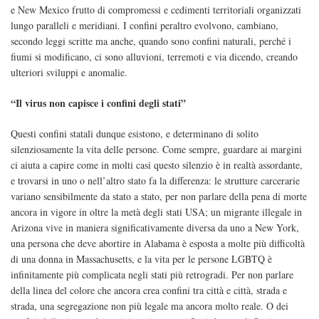
e New Mexico frutto di compromessi e cedimenti territoriali organizzati
lungo paralleli e meridiani. I confini peraltro evolvono, cambiano,
secondo leggi scritte ma anche, quando sono confini naturali, perché i
fiumi si modificano, ci sono alluvioni, terremoti e via dicendo, creando
ulteriori sviluppi e anomalie.
“Il virus non capisce i confini degli stati”
Questi confini statali dunque esistono, e determinano di solito
silenziosamente la vita delle persone. Come sempre, guardare ai margini
ci aiuta a capire come in molti casi questo silenzio è in realtà assordante,
e trovarsi in uno o nell’altro stato fa la differenza: le strutture carcerarie
variano sensibilmente da stato a stato, per non parlare della pena di morte
ancora in vigore in oltre la metà degli stati USA; un migrante illegale in
Arizona vive in maniera significativamente diversa da uno a New York,
una persona che deve abortire in Alabama è esposta a molte più difficoltà
di una donna in Massachusetts, e la vita per le persone LGBTQ è
infinitamente più complicata negli stati più retrogradi. Per non parlare
della linea del colore che ancora crea confini tra città e città, strada e
strada, una segregazione non più legale ma ancora molto reale. O dei