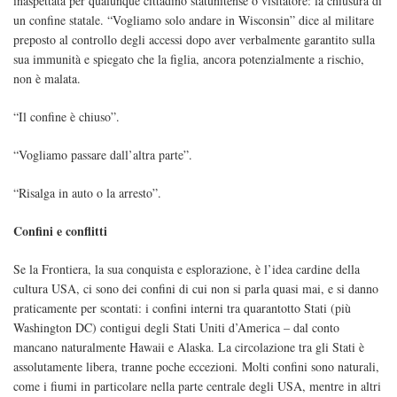
inaspettata per qualunque cittadino statunitense o visitatore: la chiusura di
un confine statale. “Vogliamo solo andare in Wisconsin” dice al militare
preposto al controllo degli accessi dopo aver verbalmente garantito sulla
sua immunità e spiegato che la figlia, ancora potenzialmente a rischio,
non è malata.
“Il confine è chiuso”.
“Vogliamo passare dall’altra parte”.
“Risalga in auto o la arresto”.
Confini e conflitti
Se la Frontiera, la sua conquista e esplorazione, è l’idea cardine della
cultura USA, ci sono dei confini di cui non si parla quasi mai, e si danno
praticamente per scontati: i confini interni tra quarantotto Stati (più
Washington DC) contigui degli Stati Uniti d’America – dal conto
mancano naturalmente Hawaii e Alaska. La circolazione tra gli Stati è
assolutamente libera, tranne poche eccezioni
.
Molti confini sono naturali,
come i fiumi in particolare nella parte centrale degli USA, mentre in altri