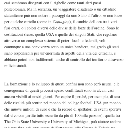
casi sembrano disegnati con il righello come tanti altri paesi
postcoloniali. Ma in sostanza, un viaggiatore disattento o un cittadino
statunitense può non notare i passaggi da uno Stato all’altro, se non fosse
per qualche cartello (come in
Contagion
), il cambio dell’ora tra i vari
fusi orari, o i colori diversi delle divise delle forze dell’ordine. Sono le
costituzioni stesse, quella USA e quelle dei singoli Stati, che regolano
attraverso un complesso sistema di poteri locali e federali, volti
comunque a una convivenza sotto un’unica bandiera, malgrado gli stati
siano responsabili per un’enormità di aspetti della vita dei cittadini, e
abbiano poteri non indifferenti, anche di controllo del territorio attraverso
milizie statali.
La formazione e lo sviluppo di questi confini non sono però neutri, e le
conseguenze di questi processi spesso conflittuali sono in alcuni casi
ancora visibili ai nostri giorni. Per capire il perché, per esempio, di una
delle rivalità più sentite nel mondo del college football USA (un mondo
che muove milioni di euro e che fa record di spettatori di eventi sportivi
dal vivo con partite tutto esaurito da più di 100mila persone), quella tra
The Ohio State University e University of Michigan, può aiutare andare
indietro fino agli anni trenta dell’ottocento, alla Guerra di Toledo tra