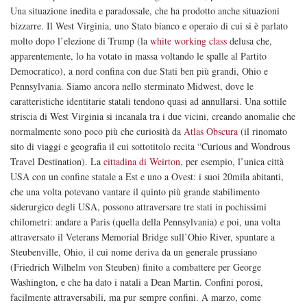
Una situazione inedita e paradossale, che ha prodotto anche situazioni
bizzarre. Il West Virginia, uno Stato bianco e operaio di cui si è parlato
molto dopo l’elezione di Trump (la
white working class
delusa che,
apparentemente, lo ha votato in massa voltando le spalle al Partito
Democratico), a nord confina con due Stati ben più grandi, Ohio e
Pennsylvania. Siamo ancora nello sterminato Midwest, dove le
caratteristiche identitarie statali tendono quasi ad annullarsi. Una sottile
striscia di West Virginia si incanala tra i due vicini, creando anomalie che
normalmente sono poco più che curiosità da
Atlas Obscura
(il rinomato
sito di viaggi e geografia il cui sottotitolo recita “Curious and Wondrous
Travel Destination). La
cittadina di Weirton
, per esempio, l’unica città
USA con un confine statale a Est e uno a Ovest: i suoi 20mila abitanti,
che una volta potevano vantare il quinto più grande stabilimento
siderurgico degli USA, possono attraversare tre stati in pochissimi
chilometri: andare a Paris (quella della Pennsylvania) e poi, una volta
attraversato il Veterans Memorial Bridge sull’Ohio River, spuntare a
Steubenville, Ohio, il cui nome deriva da un generale prussiano
(Friedrich Wilhelm von Steuben) finito a combattere per George
Washington, e che ha dato i natali a Dean Martin. Confini porosi,
facilmente attraversabili, ma pur sempre confini. A marzo, come