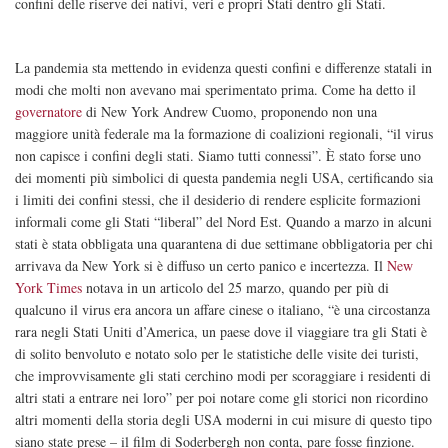
confini delle riserve dei nativi, veri e propri Stati dentro gli Stati.
La pandemia sta mettendo in evidenza questi confini e differenze statali in
modi che molti non avevano mai sperimentato prima. Come ha detto il
governatore
di New York Andrew Cuomo, proponendo non una
maggiore unità federale ma la formazione di coalizioni regionali, “il virus
non capisce i confini degli stati. Siamo tutti connessi”. È stato forse uno
dei momenti più simbolici di questa pandemia negli USA, certificando sia
i limiti dei confini stessi, che il desiderio di rendere esplicite formazioni
informali come gli Stati “liberal” del Nord Est. Quando a marzo in alcuni
stati è stata obbligata una quarantena di due settimane obbligatoria per chi
arrivava da New York si è diffuso un certo panico e incertezza. Il
New
York Times
notava in un articolo del 25 marzo, quando per più di
qualcuno il virus era ancora un affare cinese o italiano, “è una circostanza
rara negli Stati Uniti d’America, un paese dove il viaggiare tra gli Stati è
di solito benvoluto e notato solo per le statistiche delle visite dei turisti,
che improvvisamente gli stati cerchino modi per scoraggiare i residenti di
altri stati a entrare nei loro” per poi notare come gli storici non ricordino
altri momenti della storia degli USA moderni in cui misure di questo tipo
siano state prese – il film di Soderbergh non conta, pare fosse finzione.