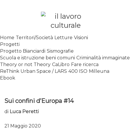
Skip
to
content
SPALANCARE LE FINESTRE DEI
Home
Territori/Società
Letture
Visioni
SAPERI, AFFACCIARSI SUL
Progetti
CONTEMPORANEO
Progetto Bianciardi
Sismografie
Scuola e istruzione beni comuni
Criminalità immaginate
Theory or not Theory
CaLibro
Fare ricerca
ReThink Urban Space / LARS
400 ISO
Milleuna
Ebook
Sui confini d’Europa #14
di
Luca Peretti
21 Maggio 2020