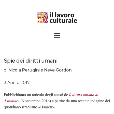
Skip
to
content
SPALANCARE LE FINESTRE DEI
Primary
Menu
SAPERI, AFFACCIARSI SUL
CONTEMPORANEO
Spie dei diritti umani
di
Nicola Perugini e Neve Gordon
3 Aprile 2017
Pubblichiamo un articolo degli autori de
Il diritto umano di
dominare
(Nottetempo 2016) a partire da una recente indagine del
quotidiano israeliano «Haaretz».