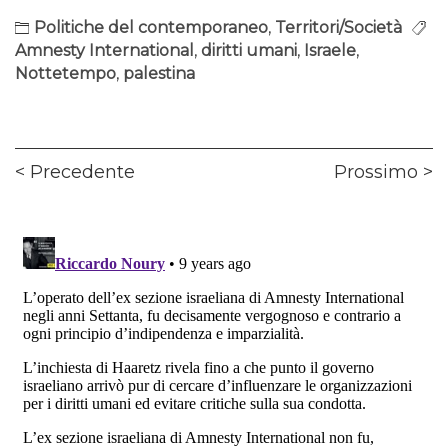
Politiche del contemporaneo
,
Territori/Società
Amnesty International
,
diritti umani
,
Israele
,
Nottetempo
,
palestina
Navigazione
Previous
Ne
Precedente
Prossimo
articoli
post:
pos