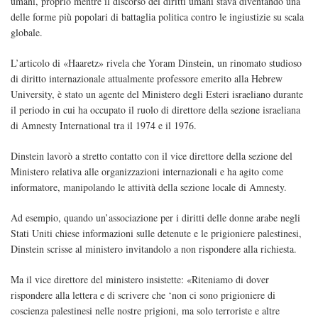
umani, proprio mentre il discorso dei diritti umani stava diventando una
delle forme più popolari di battaglia politica contro le ingiustizie su scala
globale.
L’articolo di «Haaretz» rivela che Yoram Dinstein, un rinomato studioso
di diritto internazionale attualmente professore emerito alla Hebrew
University, è stato un agente del Ministero degli Esteri israeliano durante
il periodo in cui ha occupato il ruolo di direttore della sezione israeliana
di Amnesty International tra il 1974 e il 1976.
Dinstein lavorò a stretto contatto con il vice direttore della sezione del
Ministero relativa alle organizzazioni internazionali e ha agito come
informatore, manipolando le attività della sezione locale di Amnesty.
Ad esempio, quando un’associazione per i diritti delle donne arabe negli
Stati Uniti chiese informazioni sulle detenute e le prigioniere palestinesi,
Dinstein scrisse al ministero invitandolo a non rispondere alla richiesta.
Ma il vice direttore del ministero insistette: «Riteniamo di dover
rispondere alla lettera e di scrivere che ‘non ci sono prigioniere di
coscienza palestinesi nelle nostre prigioni, ma solo terroriste e altre