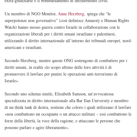
extra-giudiziarie e il bombardamento di infrastrutture civili.
Un membro di NGO Monitor,
Anne Herzberg,
spiega che “le
superpotenze non governative” (così definisce Amnesty e Human Rights
Watch) hanno mosso guerra contro Israele in collaborazione con le
organizzazioni liberali per i diritti umani israeliane e palestinesi,
utilizzando il diritto internazionale all’interno dei tribunali europei, nord-
americani e israeliani.
Secondo Herzberg, mentre queste ONG sostengono di combattere per i
diritti umani, in realtà «lo scopo ultimo delle loro attività è di
promuovere il lawfare per punire le operazioni anti-terrorismo di
Israele».
Secondo uno schema simile, Elizabeth Samson, un’avvocatessa
specializzata in diritto internazionale alla Bar Ilan University e membro
di un think tank di destra, sostiene che coloro i quali utilizzano il lawfare
«non combattono un occupante o un attacco militare – essi combattono le
forze della libertà, la voce della ragione, e attaccano le persone che
possono parlare e agire liberamente».