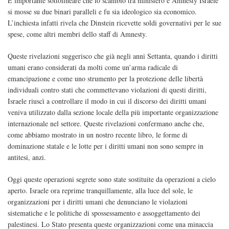
È importante sottolineare che lo scambio tra ministero e Amnesty Israele
si mosse su due binari paralleli e fu sia ideologico sia economico.
L’inchiesta infatti rivela che Dinstein ricevette soldi governativi per le sue
spese, come altri membri dello staff di Amnesty.
Queste rivelazioni suggerisco che già negli anni Settanta, quando i diritti
umani erano considerati da molti come un’arma radicale di
emancipazione e come uno strumento per la protezione delle libertà
individuali contro stati che commettevano violazioni di questi diritti,
Israele riuscì a controllare il modo in cui il discorso dei diritti umani
veniva utilizzato dalla sezione locale della più importante organizzazione
internazionale nel settore. Queste rivelazioni confermano anche che,
come abbiamo mostrato in un nostro recente libro, le forme di
dominazione statale e le lotte per i diritti umani non sono sempre in
antitesi, anzi.
Oggi queste operazioni segrete sono state sostituite da operazioni a cielo
aperto. Israele ora reprime tranquillamente, alla luce del sole, le
organizzazioni per i diritti umani che denunciano le violazioni
sistematiche e le politiche di spossessamento e assoggettamento dei
palestinesi. Lo Stato presenta queste organizzazioni come una minaccia