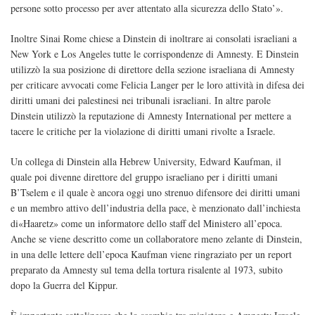
persone sotto processo per aver attentato alla sicurezza dello Stato’».
Inoltre Sinai Rome chiese a Dinstein di inoltrare ai consolati israeliani a
New York e Los Angeles tutte le corrispondenze di Amnesty. E Dinstein
utilizzò la sua posizione di direttore della sezione israeliana di Amnesty
per criticare avvocati come Felicia Langer per le loro attività in difesa dei
diritti umani dei palestinesi nei tribunali israeliani. In altre parole
Dinstein utilizzò la reputazione di Amnesty International per mettere a
tacere le critiche per la violazione di diritti umani rivolte a Israele.
Un collega di Dinstein alla Hebrew University, Edward Kaufman, il
quale poi divenne direttore del gruppo israeliano per i diritti umani
B’Tselem e il quale è ancora oggi uno strenuo difensore dei diritti umani
e un membro attivo dell’industria della pace, è menzionato dall’inchiesta
di«Haaretz» come un informatore dello staff del Ministero all’epoca.
Anche se viene descritto come un collaboratore meno zelante di Dinstein,
in una delle lettere dell’epoca Kaufman viene ringraziato per un report
preparato da Amnesty sul tema della tortura risalente al 1973, subito
dopo la Guerra del Kippur.