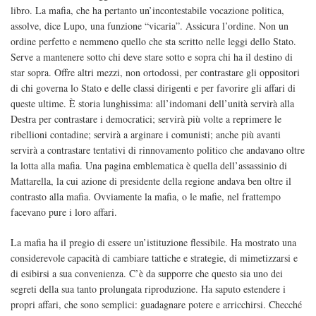
libro. La mafia, che ha pertanto un’incontestabile vocazione politica,
assolve, dice Lupo, una funzione “vicaria”. Assicura l’ordine. Non un
ordine perfetto e nemmeno quello che sta scritto nelle leggi dello Stato.
Serve a mantenere sotto chi deve stare sotto e sopra chi ha il destino di
star sopra. Offre altri mezzi, non ortodossi, per contrastare gli oppositori
di chi governa lo Stato e delle classi dirigenti e per favorire gli affari di
queste ultime. È storia lunghissima: all’indomani dell’unità servirà alla
Destra per contrastare i democratici; servirà più volte a reprimere le
ribellioni contadine; servirà a arginare i comunisti; anche più avanti
servirà a contrastare tentativi di rinnovamento politico che andavano oltre
la lotta alla mafia. Una pagina emblematica è quella dell’assassinio di
Mattarella, la cui azione di presidente della regione andava ben oltre il
contrasto alla mafia. Ovviamente la mafia, o le mafie, nel frattempo
facevano pure i loro affari.
La mafia ha il pregio di essere un’istituzione flessibile. Ha mostrato una
considerevole capacità di cambiare tattiche e strategie, di mimetizzarsi e
di esibirsi a sua convenienza. C’è da supporre che questo sia uno dei
segreti della sua tanto prolungata riproduzione. Ha saputo estendere i
propri affari, che sono semplici: guadagnare potere e arricchirsi. Checché