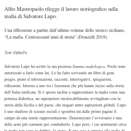
Alfio Mastropaolo rilegge il lavoro storiografico sulla
mafia di Salvatore Lupo.
Una riflessione a partire dall’ultimo volume dello storico siciliano,
“La mafia. Centosessant’anni di storia” (Donzelli 2019).
Joe Valachi
Salvatore Lupo ha scritto la sua preziosa
Summa mafiologica
. Pochi sono
autorizzati a farlo come lui. Lo ha fatto scrivendo un libro di gran
pregio, pieno d’informazioni, racconti, interrogativi, spiegazioni,
riflessioni. Intorno a uno tra i fenomeni che più hanno inciso sulla storia
dell’Italia unificata. Si è spesso inclini a rappresentare la mafia come una
potenza diabolica, un superpotere inestricabilmente avvinghiato con la
storia della Sicilia e del paese, che magari nutre aspirazioni globali. Lupo
è uno studioso di scienze sociali e sgombra sin dalle prime pagine il
campo da una simile rappresentazione. Demonizzare l’avversario è una
delle armi più consuete per combatterlo. Lupo però, i cui sentimenti circa
la mafia non sono in dubbio, fa storia. E una cosa è opporsi alla mafia da