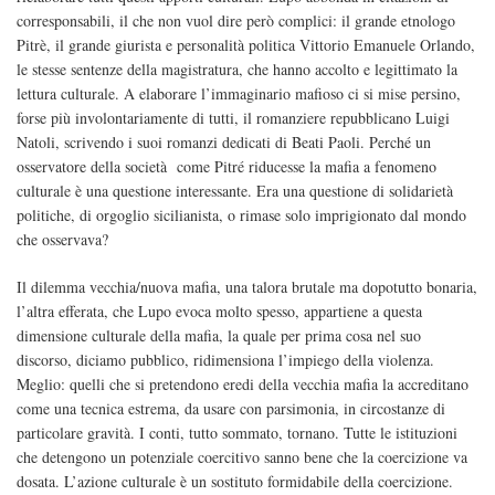
corresponsabili, il che non vuol dire però complici: il grande etnologo
Pitrè, il grande giurista e personalità politica Vittorio Emanuele Orlando,
le stesse sentenze della magistratura, che hanno accolto e legittimato la
lettura culturale. A elaborare l’immaginario mafioso ci si mise persino,
forse più involontariamente di tutti, il romanziere repubblicano Luigi
Natoli, scrivendo i suoi romanzi dedicati di Beati Paoli. Perché un
osservatore della società come Pitré riducesse la mafia a fenomeno
culturale è una questione interessante. Era una questione di solidarietà
politiche, di orgoglio sicilianista, o rimase solo imprigionato dal mondo
che osservava?
Il dilemma vecchia/nuova mafia, una talora brutale ma dopotutto bonaria,
l’altra efferata, che Lupo evoca molto spesso, appartiene a questa
dimensione culturale della mafia, la quale per prima cosa nel suo
discorso, diciamo pubblico, ridimensiona l’impiego della violenza.
Meglio: quelli che si pretendono eredi della vecchia mafia la accreditano
come una tecnica estrema, da usare con parsimonia, in circostanze di
particolare gravità. I conti, tutto sommato, tornano. Tutte le istituzioni
che detengono un potenziale coercitivo sanno bene che la coercizione va
dosata. L’azione culturale è un sostituto formidabile della coercizione.