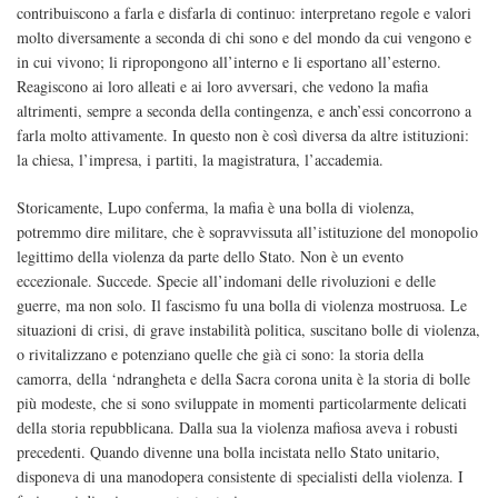
contribuiscono a farla e disfarla di continuo: interpretano regole e valori
molto diversamente a seconda di chi sono e del mondo da cui vengono e
in cui vivono; li ripropongono all’interno e li esportano all’esterno.
Reagiscono ai loro alleati e ai loro avversari, che vedono la mafia
altrimenti, sempre a seconda della contingenza, e anch’essi concorrono a
farla molto attivamente. In questo non è così diversa da altre istituzioni:
la chiesa, l’impresa, i partiti, la magistratura, l’accademia.
Storicamente, Lupo conferma, la mafia è una bolla di violenza,
potremmo dire militare, che è sopravvissuta all’istituzione del monopolio
legittimo della violenza da parte dello Stato. Non è un evento
eccezionale. Succede. Specie all’indomani delle rivoluzioni e delle
guerre, ma non solo. Il fascismo fu una bolla di violenza mostruosa. Le
situazioni di crisi, di grave instabilità politica, suscitano bolle di violenza,
o rivitalizzano e potenziano quelle che già ci sono: la storia della
camorra, della ‘ndrangheta e della Sacra corona unita è la storia di bolle
più modeste, che si sono sviluppate in momenti particolarmente delicati
della storia repubblicana. Dalla sua la violenza mafiosa aveva i robusti
precedenti. Quando divenne una bolla incistata nello Stato unitario,
disponeva di una manodopera consistente di specialisti della violenza. I