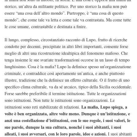
storico, un’altra da militante politico. Per uno storico la mafia non può
essere “una cosa dell’altro mondo”. Purtroppo, è “una cosa di questo
mondo”, che come tale va letta e come tale va contrastata. Ma come tutte
le cose umane, contrastabile e destinata a finire.
Il lungo, complesso, circostanziato racconto di Lupo, frutto di ricerche
condotte per decenni, precipitate in altri libri importanti, consente forse
meglio di altri una ricostruzione idealtipica del fenomeno mafioso. Che
tenga insieme le sue svariate trasformazioni occorse in un lasso di tempo
lunghissimo. Cosa è la mafia? Lupo la definisce spesso un’organizzazione
criminale, e contraddice così apertamente un’antica, e anche piuttosto
illustre, tradizione che la definisce un effetto culturale. O il frutto di uno
specifico clima culturale, va da sé arcaico, tipico della Sicilia occidentale.
Forse sarebbe preferibile il termine istituzione. Tutte le organizzazioni
sono istituzioni. Non tutte le istituzioni sono organizzazioni. Le
La mafia, Lupo spiega, a
istituzioni sono reti stabilizzate di relazioni.
volte è ben organizzata, altre volte meno. Dunque è un’istituzione, e
anzi una costellazione d’istituzioni, con le sue regole, i suoi valori, le
sue parole, dunque la sua cultura, nonché i suoi abitanti, i suoi
alleati, i suoi avversari, con le loro parole, idee e azioni.
I suoi abitanti