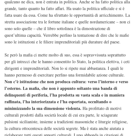
qualcuno ne dica, non è entrata in politica. Anche se ha fatto politica alla
grande, tanto quanto ha fatto affari. Ha usato la politica ufficiale e si è
fatta usare da essa. Come ha sfruttato le opportunità di arricchimento. La
stretta associazione tra le fortune italiane e quelle nordamericane – non ci
sono solo quelle – che il libro sottolinea è la dimostrazione di
quest’ultima capacità. Verrebbe perfino la tentazione di dire che le mafie
sono le istituzioni e le filiere imprenditoriali più durature del paese.
Se però la mafia ci mette molto di suo, essa è sopravvissuta soprattutto
per gli intrecci che le hanno consentito lo Stato, la politica elettiva, i ceti
dirigenti e imprenditoriali. Non lo si ripete mai abbastanza. I quali le
hanno permesso di esercitare perfino una formidabile azione culturale.
Non c’è istituzione che non produca cultura: verso l’interno e verso
l’esterno. La mafia, che non è appunto soltanto una banda di
delinquenti di periferia, l’ha prodotta su vasta scala e in maniera
raffinata, l’ha interiorizzata e l’ha esportata, occultando o
minimizzando la sua dimensione violenta.
Ha profittato di motivi
culturali prodotti dalla società locale di cui era parte, le sciagurate
pulsioni sicilianiste, insieme a tradizioni massoniche e liturgie religiose,
la cultura ottocentesca delle società segrete. Ma è stata anche aiutata a
rielaborare tutti questi apporti culturali. Lupo abbonda in citazioni di