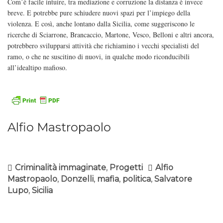
Com’è facile intuire, tra mediazione e corruzione la distanza è invece
breve. E potrebbe pure schiudere nuovi spazi per l’impiego della
violenza. E così, anche lontano dalla Sicilia, come suggeriscono le
ricerche di Sciarrone, Brancaccio, Martone, Vesco, Belloni e altri ancora,
potrebbero svilupparsi attività che richiamino i vecchi specialisti del
ramo, o che ne suscitino di nuovi, in qualche modo riconducibili
all’idealtipo mafioso.
Alfio Mastropaolo
Criminalità immaginate
,
Progetti
Alfio
Mastropaolo
,
Donzelli
,
mafia
,
politica
,
Salvatore
Lupo
,
Sicilia