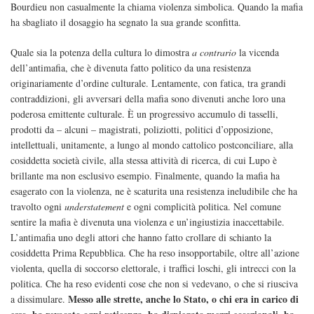
Bourdieu non casualmente la chiama violenza simbolica. Quando la mafia
ha sbagliato il dosaggio ha segnato la sua grande sconfitta.
Quale sia la potenza della cultura lo dimostra
a contrario
la vicenda
dell’antimafia, che è divenuta fatto politico da una resistenza
originariamente d’ordine culturale. Lentamente, con fatica, tra grandi
contraddizioni, gli avversari della mafia sono divenuti anche loro una
poderosa emittente culturale. È un progressivo accumulo di tasselli,
prodotti da – alcuni – magistrati, poliziotti, politici d’opposizione,
intellettuali, unitamente, a lungo al mondo cattolico postconciliare, alla
cosiddetta società civile, alla stessa attività di ricerca, di cui Lupo è
brillante ma non esclusivo esempio. Finalmente, quando la mafia ha
esagerato con la violenza, ne è scaturita una resistenza ineludibile che ha
travolto ogni
understatement
e ogni complicità politica. Nel comune
sentire la mafia è divenuta una violenza e un’ingiustizia inaccettabile.
L’antimafia uno degli attori che hanno fatto crollare di schianto la
cosiddetta Prima Repubblica. Che ha reso insopportabile, oltre all’azione
violenta, quella di soccorso elettorale, i traffici loschi, gli intrecci con la
politica. Che ha reso evidenti cose che non si vedevano, o che si riusciva
Messo alle strette, anche lo Stato, o chi era in carico di
a dissimulare.