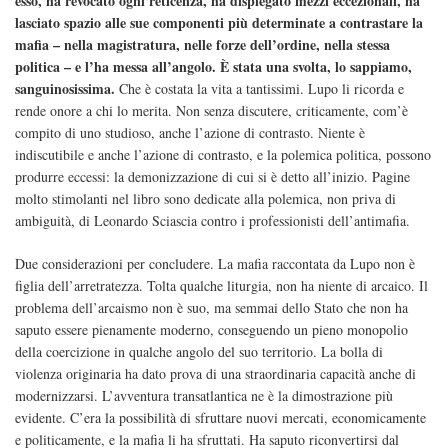
esso, ha revocato ogni reticenza, ha dispiegato mezzi eccezionali, ha
lasciato spazio alle sue componenti più determinate a contrastare la
mafia – nella magistratura, nelle forze dell’ordine, nella stessa
politica – e l’ha messa all’angolo. È stata una svolta, lo sappiamo,
sanguinosissima.
Che è costata la vita a tantissimi. Lupo li ricorda e
rende onore a chi lo merita. Non senza discutere, criticamente, com’è
compito di uno studioso, anche l’azione di contrasto. Niente è
indiscutibile e anche l’azione di contrasto, e la polemica politica, possono
produrre eccessi: la demonizzazione di cui si è detto all’inizio. Pagine
molto stimolanti nel libro sono dedicate alla polemica, non priva di
ambiguità, di Leonardo Sciascia contro i professionisti dell’antimafia.
Due considerazioni per concludere. La mafia raccontata da Lupo non è
figlia dell’arretratezza. Tolta qualche liturgia, non ha niente di arcaico. Il
problema dell’arcaismo non è suo, ma semmai dello Stato che non ha
saputo essere pienamente moderno, conseguendo un pieno monopolio
della coercizione in qualche angolo del suo territorio. La bolla di
violenza originaria ha dato prova di una straordinaria capacità anche di
modernizzarsi. L’avventura transatlantica ne è la dimostrazione più
evidente. C’era la possibilità di sfruttare nuovi mercati, economicamente
e politicamente, e la mafia li ha sfruttati. Ha saputo riconvertirsi dal