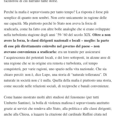
facinorosi di cui narrano tante storie.
Perché la mafia è sopravvissuta per tanto tempo? La risposta è forse più
semplice di quanto non sembri. Non certo unicamente in ragione delle
sue capacità. Ma piuttosto perché lo Stato non aveva la forza di
sradicarla, come ha fatto con altre bolle analoghe che si erano sviluppate
Oltre a non
nella turbolenta stagione degli anni ’59-’60 del secolo XIX.
avere la forza, le classi dirigenti nazionali e locali – meglio: la parte
di esse più direttamente coinvolte nel governo del paese – non
avevano convenienza a sradicarla:
era un tramite per assicurarsi
l’acquiescenza dei potentati locali, e dei loro sottoposti, in alcune aree di
una regione che se in origine era remota e turbolenta, col tempo
conquisterà, per varie ragioni, uno spazio nella vita nazionale. Che sia
chiaro perciò: non è, dice Lupo, una storia di “naturale tolleranza”. Di
naturale in società non c’è nulla. Quella della mafia è piuttosto una storia,
come succede nelle relazioni sociali, di reciproche e banali convenienze.
Come hanno mostrato molti altri studiosi del fenomeno (per tutti
Umberto Santino), la bolla di violenza mafiosa è sopravvissuta anzitutto
grazie ai servizi che rendeva allo Stato, alla politica e alle classi dirigenti;
anche alla Chiesa, a leggere la citazione del cardinale Ruffini citata nel