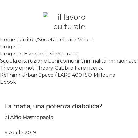
Skip
to
content
SPALANCARE LE FINESTRE DEI
Home
Territori/Società
Letture
Visioni
SAPERI, AFFACCIARSI SUL
Progetti
CONTEMPORANEO
Progetto Bianciardi
Sismografie
Scuola e istruzione beni comuni
Criminalità immaginate
Theory or not Theory
CaLibro
Fare ricerca
ReThink Urban Space / LARS
400 ISO
Milleuna
Ebook
La mafia, una potenza diabolica?
di
Alfio Mastropaolo
9 Aprile 2019